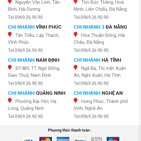
Nguyễn Văn Linh, Tân
Tôn Đức Thắng, Hoà
Bình, Hải Dương
Minh, Liên Chiểu, Đà Nẵng
Tel:0969.26.90.90
Tel:0969.26.90.90
CHI NHÁNH
VĨNH PHÚC
CHI NHÁNH 3
ĐÀ NẴNG
Tân Triều, Lập Thạch,
Hòa Thuận Đông, Hải
Vĩnh Phúc
Châu, Đà Nẵng
Tel:0969.26.90.90
Tel:0969.26.90.90
CHI NHÁNH
NAM ĐỊNH
CHI NHÁNH
HÀ TĨNH
ĐT489, TT. Ngô Đồng,
Ngã Ba, Thị trấn Xuân
Giao Thuỷ, Nam Định
An, Nghi Xuân, Hà Tĩnh
Tel:0969.26.90.90
Tel:0969.26.90.90
CHI NHÁNH
QUẢNG NINH
CHI NHÁNH
NGHỆ AN
Phường Đại Yên, Hạ
Hưng Phúc, Thành phố
Long, Quảng Ninh
Vinh, Nghệ An
Tel:0969.26.90.90
Tel:0969.26.90.90
Phương thức thanh toán :