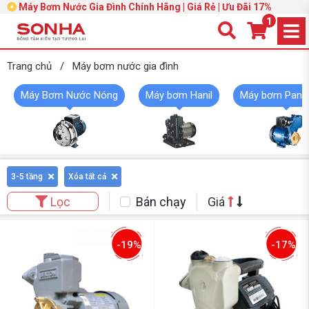
Máy Bơm Nước Gia Đình Chính Hãng | Giá Rẻ | Ưu Đãi 17%
1
Trang chủ
/
Máy bơm nước gia đình
Máy Bơm Nước Nóng
Máy bơm Hanil
Máy bơm Pana
3-5 tầng
Xóa tất cả
Bán chạy
Giá
Lọc
-19%
-17%