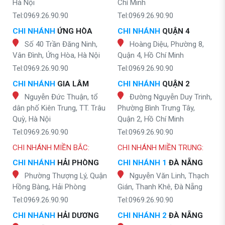
Hà Nội
Chí Minh
Tel:0969.26.90.90
Tel:0969.26.90.90
CHI NHÁNH
ỨNG HÒA
CHI NHÁNH
QUẬN 4
Số 40 Trần Đăng Ninh,
Hoàng Diệu, Phường 8,
Vân Đình, Ứng Hòa, Hà Nội
Quận 4, Hồ Chí Minh
Tel:0969.26.90.90
Tel:0969.26.90.90
CHI NHÁNH
GIA LÂM
CHI NHÁNH
QUẬN 2
Nguyễn Đức Thuận, tổ
Đường Nguyễn Duy Trinh,
dân phố Kiên Trung, TT. Trâu
Phường Bình Trưng Tây,
Quỳ, Hà Nội
Quận 2, Hồ Chí Minh
Tel:0969.26.90.90
Tel:0969.26.90.90
CHI NHÁNH MIỀN BẮC:
CHI NHÁNH MIỀN TRUNG:
CHI NHÁNH
HẢI PHÒNG
CHI NHÁNH 1
ĐÀ NẴNG
Phường Thượng Lý, Quận
Nguyễn Văn Linh, Thạch
Hồng Bàng, Hải Phòng
Gián, Thanh Khê, Đà Nẵng
Tel:0969.26.90.90
Tel:0969.26.90.90
CHI NHÁNH
HẢI DƯƠNG
CHI NHÁNH 2
ĐÀ NẴNG