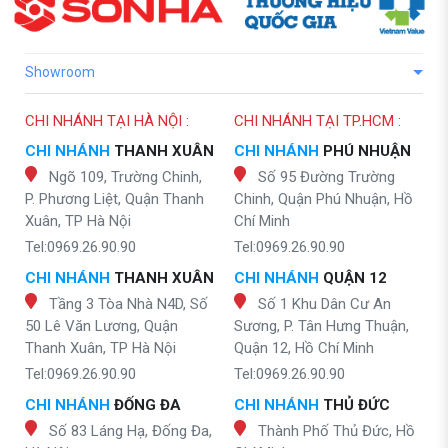
Showroom
CHI NHÁNH TẠI HÀ NỘI :
CHI NHÁNH TẠI TP.HCM :
CHI NHÁNH
THANH XUÂN
CHI NHÁNH
PHÚ NHUẬN
Ngõ 109, Trường Chinh,
Số 95 Đường Trường
P. Phương Liệt, Quận Thanh
Chinh, Quận Phú Nhuận, Hồ
Xuân, TP Hà Nội
Chí Minh
Tel:0969.26.90.90
Tel:0969.26.90.90
CHI NHÁNH
THANH XUÂN
CHI NHÁNH
QUẬN 12
Tầng 3 Tòa Nhà N4D, Số
Số 1 Khu Dân Cư An
50 Lê Văn Lương, Quận
Sương, P. Tân Hưng Thuận,
Thanh Xuân, TP Hà Nội
Quận 12, Hồ Chí Minh
Tel:0969.26.90.90
Tel:0969.26.90.90
CHI NHÁNH
ĐỐNG ĐA
CHI NHÁNH
THỦ ĐỨC
Số 83 Láng Hạ, Đống Đa,
Thành Phố Thủ Đức, Hồ