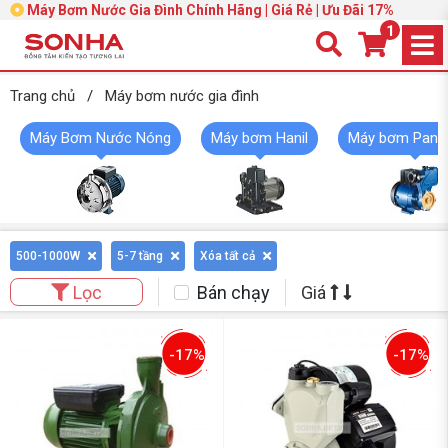
Máy Bơm Nước Gia Đình Chính Hãng | Giá Rẻ | Ưu Đãi 17%
1
Trang chủ
/
Máy bơm nước gia đình
Máy Bơm Nước Nóng
Máy bơm Hanil
Máy bơm Pana
500-1000W
5-7 tầng
Xóa tất cả
Bán chạy
Giá
Lọc
-17%
-17%