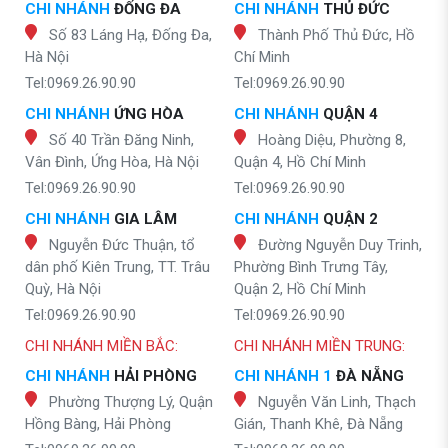
CHI NHÁNH
ĐỐNG ĐA
CHI NHÁNH
THỦ ĐỨC
Số 83 Láng Hạ, Đống Đa,
Thành Phố Thủ Đức, Hồ
Hà Nội
Chí Minh
Tel:0969.26.90.90
Tel:0969.26.90.90
CHI NHÁNH
ỨNG HÒA
CHI NHÁNH
QUẬN 4
Số 40 Trần Đăng Ninh,
Hoàng Diệu, Phường 8,
Vân Đình, Ứng Hòa, Hà Nội
Quận 4, Hồ Chí Minh
Tel:0969.26.90.90
Tel:0969.26.90.90
CHI NHÁNH
GIA LÂM
CHI NHÁNH
QUẬN 2
Nguyễn Đức Thuận, tổ
Đường Nguyễn Duy Trinh,
dân phố Kiên Trung, TT. Trâu
Phường Bình Trưng Tây,
Quỳ, Hà Nội
Quận 2, Hồ Chí Minh
Tel:0969.26.90.90
Tel:0969.26.90.90
CHI NHÁNH MIỀN BẮC:
CHI NHÁNH MIỀN TRUNG:
CHI NHÁNH
HẢI PHÒNG
CHI NHÁNH 1
ĐÀ NẴNG
Phường Thượng Lý, Quận
Nguyễn Văn Linh, Thạch
Hồng Bàng, Hải Phòng
Gián, Thanh Khê, Đà Nẵng