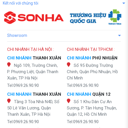
Kết nối với chúng tôi
Showroom
CHI NHÁNH TẠI HÀ NỘI :
CHI NHÁNH TẠI TP.HCM :
CHI NHÁNH
THANH XUÂN
CHI NHÁNH
PHÚ NHUẬN
Ngõ 109, Trường Chinh,
Số 95 Đường Trường
P. Phương Liệt, Quận Thanh
Chinh, Quận Phú Nhuận, Hồ
Xuân, TP Hà Nội
Chí Minh
Tel:0969.26.90.90
Tel:0969.26.90.90
CHI NHÁNH
THANH XUÂN
CHI NHÁNH
QUẬN 12
Tầng 3 Tòa Nhà N4D, Số
Số 1 Khu Dân Cư An
50 Lê Văn Lương, Quận
Sương, P. Tân Hưng Thuận,
Thanh Xuân, TP Hà Nội
Quận 12, Hồ Chí Minh
Tel:0969.26.90.90
Tel:0969.26.90.90