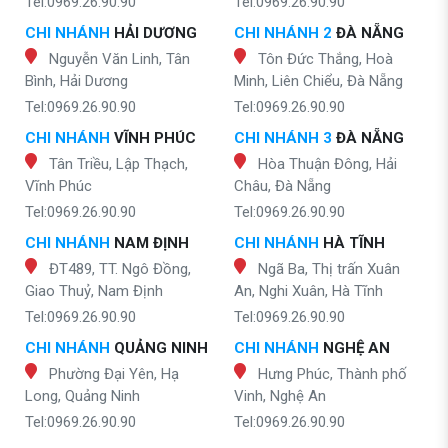
Tel:0969.26.90.90
Tel:0969.26.90.90
CHI NHÁNH
HẢI DƯƠNG
CHI NHÁNH 2
ĐÀ NẴNG
Nguyễn Văn Linh, Tân
Tôn Đức Thắng, Hoà
Bình, Hải Dương
Minh, Liên Chiểu, Đà Nẵng
Tel:0969.26.90.90
Tel:0969.26.90.90
CHI NHÁNH
VĨNH PHÚC
CHI NHÁNH 3
ĐÀ NẴNG
Tân Triều, Lập Thạch,
Hòa Thuận Đông, Hải
Vĩnh Phúc
Châu, Đà Nẵng
Tel:0969.26.90.90
Tel:0969.26.90.90
CHI NHÁNH
NAM ĐỊNH
CHI NHÁNH
HÀ TĨNH
ĐT489, TT. Ngô Đồng,
Ngã Ba, Thị trấn Xuân
Giao Thuỷ, Nam Định
An, Nghi Xuân, Hà Tĩnh
Tel:0969.26.90.90
Tel:0969.26.90.90
CHI NHÁNH
QUẢNG NINH
CHI NHÁNH
NGHỆ AN
Phường Đại Yên, Hạ
Hưng Phúc, Thành phố
Long, Quảng Ninh
Vinh, Nghệ An
Tel:0969.26.90.90
Tel:0969.26.90.90