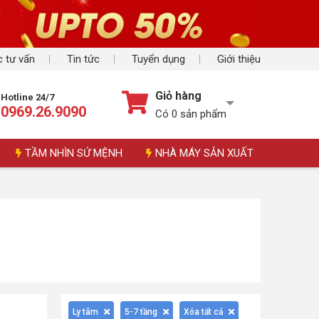
 tư vấn
Tin tức
Tuyển dụng
Giới thiệu
Giỏ hàng
Hotline 24/7
0969.26.9090
Có
0
sản phẩm
TẦM NHÌN SỨ MỆNH
NHÀ MÁY SẢN XUẤT
Ly tâm
5-7 tầng
Xóa tất cả