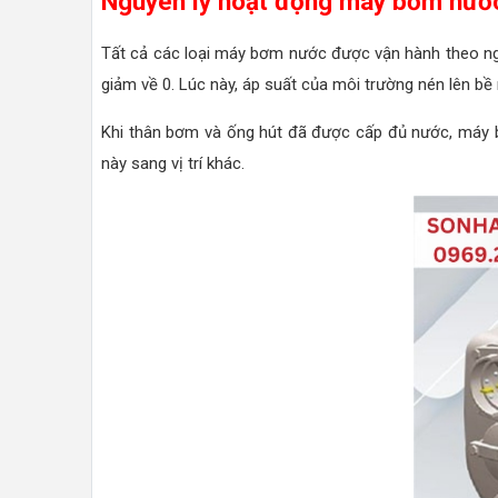
Nguyên lý hoạt động máy bơm nướ
Tất cả các loại máy bơm nước được vận hành theo ngu
giảm về 0. Lúc này, áp suất của môi trường nén lên b
Khi thân bơm và ống hút đã được cấp đủ nước, máy bơm
này sang vị trí khác.