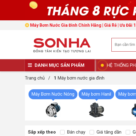
Máy Bơm Nước Gia Đình Chính Hãng | Giá Rẻ | Ưu Đãi 
DANH MỤC SẢN PHẨM
HỆ THỐNG PH
Trang chủ
/
1
Máy bơm nước gia đình
Máy Bơm Nước Nóng
Máy bơm Hanil
Máy bơm
Sắp xếp theo
Bán chạy
Giá tăng dần
Gi