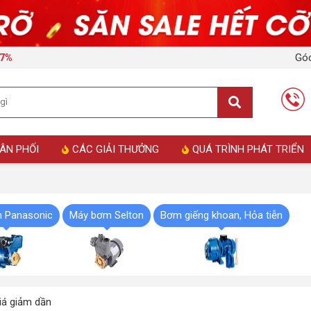
Góc
17%
ÂN PHỐI
CÁC GIẢI THƯỞNG
QUÁ TRÌNH PHÁT TRIỂN
 Panasonic
Máy bơm Selton
Bơm giếng khoan, Hỏa tiễn
á giảm dần