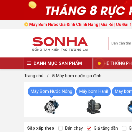
Máy Bơm Nước Gia Đình Chính Hãng | Giá Rẻ | Ưu Đãi 
DANH MỤC SẢN PHẨM
HỆ THỐNG PH
Trang chủ
/
5
Máy bơm nước gia đình
Máy Bơm Nước Nóng
Máy bơm Hanil
Máy bơm
Sắp xếp theo
Bán chạy
Giá tăng dần
Gi