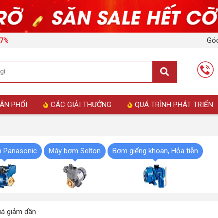
Góc
17%
ÂN PHỐI
CÁC GIẢI THƯỞNG
QUÁ TRÌNH PHÁT TRIỂN
 Panasonic
Máy bơm Selton
Bơm giếng khoan, Hỏa tiễn
á giảm dần