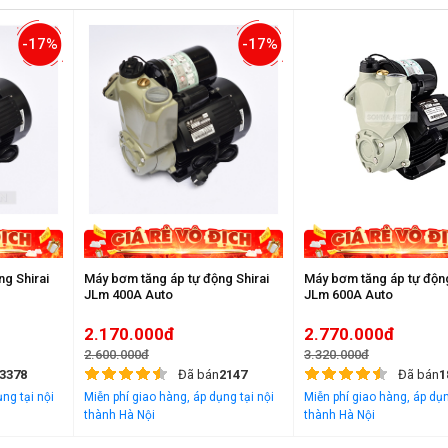
-17%
-17%
g Shirai
Máy bơm tăng áp tự động Shirai
Máy bơm tăng áp tự động
JLm 400A Auto
JLm 600A Auto
2.170.000đ
2.770.000đ
2.600.000đ
3.320.000đ
3378
Đã bán
2147
Đã bán
1
ng tại nội
Miễn phí giao hàng, áp dụng tại nội
Miễn phí giao hàng, áp dụn
thành Hà Nội
thành Hà Nội