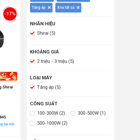
Tăng áp
Xóa tất cả
-17%
NHÃN HIỆU
Shirai (5)
KHOẢNG GIÁ
2 triệu - 3 triệu (5)
LOẠI MÁY
Tăng áp (5)
 Shirai
CÔNG SUẤT
100-300W (2)
300-500W (1)
845
500-1000W (2)
g tại nội