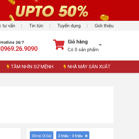
 tư vấn
Tin tức
Tuyển dụng
Giới thiệu
Giỏ hàng
Hotline 24/7
0969.26.9090
Có
0
sản phẩm
TẦM NHÌN SỨ MỆNH
NHÀ MÁY SẢN XUẤT
Shirai (
Xóa
)
2 triệu - 3 triệu