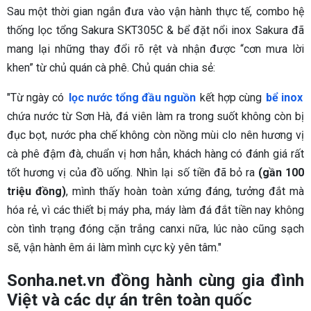
Sau một thời gian ngắn đưa vào vận hành thực tế, combo hệ
thống lọc tổng Sakura SKT305C & bể đặt nổi inox Sakura đã
mang lại những thay đổi rõ rệt và nhận được “cơn mưa lời
khen” từ chủ quán cà phê. Chủ quán chia sẻ:
"Từ ngày có
lọc nước tổng đầu nguồn
kết hợp cùng
bể inox
chứa nước từ Sơn Hà, đá viên làm ra trong suốt không còn bị
đục bọt, nước pha chế không còn nồng mùi clo nên hương vị
cà phê đậm đà, chuẩn vị hơn hẳn, khách hàng có đánh giá rất
tốt hương vị của đồ uống. Nhìn lại số tiền đã bỏ ra
(gần 100
triệu đồng)
, mình thấy hoàn toàn xứng đáng, tưởng đắt mà
hóa rẻ, vì các thiết bị máy pha, máy làm đá đắt tiền nay không
còn tình trạng đóng cặn trắng canxi nữa, lúc nào cũng sạch
sẽ, vận hành êm ái làm mình cực kỳ yên tâm."
Sonha.net.vn đồng hành cùng gia đình
Việt và các dự án trên toàn quốc