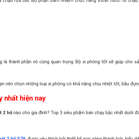
 của chậu rửa bát. Bộ phận đảm nhiệm chức năng thoát nước từ chậu
ng là thành phần vô cùng quan trọng. Bộ xi phông tốt sẽ giúp cho sả
n nên chọn những loại xi phông có khả năng chịu nhiệt tốt, bầu đựng 
 nhất hiện nay
t 2 hố
nào cho gia đình? Top 3 siêu phẩm bán chạy bậc nhất dưới đâ
bát 2 hố S76
được yêu thích bởi thiết kế gọn gàng thanh lịch, kiểu d