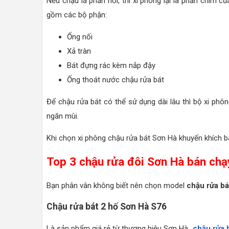
Nếu chậu là phần nổi, thì xi phông lại là phần chìm
gồm các bộ phận:
Ống nối
Xả tràn
Bát đựng rác kèm nắp đậy
Ống thoát nước chậu rửa bát
Để chậu rửa bát có thể sử dụng dài lâu thì bộ xi phô
ngăn mùi.
Khi chọn xi phông chậu rửa bát Sơn Hà khuyến khích bạ
Top 3 chậu rửa đôi Sơn Hà bán chạy
Bạn phân vân không biết nên chọn model
chậu rửa bá
Chậu rửa bát 2 hố Sơn Hà S76
Là sản phẩm giá rẻ từ thương hiệu Sơn Hà,
chậu rửa 