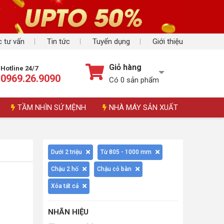
 tư vấn
Tin tức
Tuyển dụng
Giới thiệu
Giỏ hàng
Hotline 24/7
0969.26.9090
Có
0
sản phẩm
TẦM NHÌN SỨ MỆNH
NHÀ MÁY SẢN XUẤT
Dưới 2 triệu
Từ 805 - 1000 mm
Chậu 2 hố
Chậu có bàn
Xóa tất cả
NHÃN HIỆU