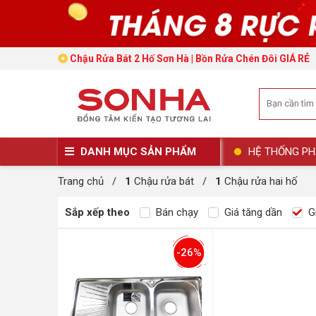
Chậu Rửa Bát 2 Hố Sơn Hà | Bồn Rửa Chén Đôi GIÁ RẺ
DANH MỤC SẢN PHẨM
HỆ THỐNG PH
Trang chủ
/
1
Chậu rửa bát
/
1
Chậu rửa hai hố
Sắp xếp theo
Bán chạy
Giá tăng dần
Gi
-26%