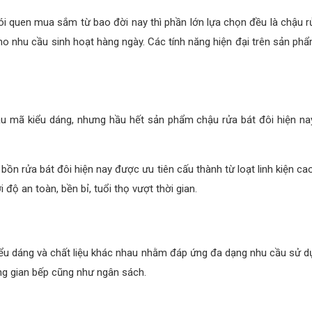
hói quen mua sắm từ bao đời nay thì phần lớn lựa chọn đều là chậu 
cho nhu cầu sinh hoạt hàng ngày. Các tính năng hiện đại trên sản ph
 mã kiểu dáng, nhưng hầu hết sản phẩm chậu rửa bát đôi hiện nay
bồn rửa bát đôi hiện nay được ưu tiên cấu thành từ loạt linh kiện ca
độ an toàn, bền bỉ, tuổi thọ vượt thời gian.
kiểu dáng và chất liệu khác nhau nhằm đáp ứng đa dạng nhu cầu sử d
g gian bếp cũng như ngân sách.