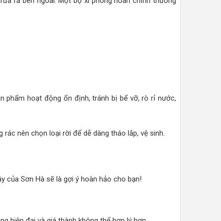
 rửa ra bên ngoài. Một bộ xi phông hoàn chỉnh thường
n phẩm hoạt động ổn định, tránh bị bể vỡ, rò rỉ nước,
rác nên chọn loại rời để dễ dàng tháo lắp, vệ sinh.
y của Sơn Hà sẽ là gợi ý hoàn hảo cho bạn!
áng hiện đại và giá thành không thể hợp lý hơn.