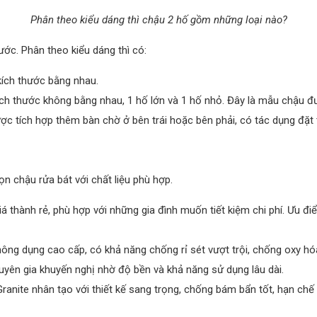
Phân theo kiểu dáng thì chậu 2 hố gồm những loại nào?
ước. Phân theo kiểu dáng thì có:
 kích thước bằng nhau.
kích thước không bằng nhau, 1 hố lớn và 1 hố nhỏ. Đây là mẫu chậu đư
ược tích hợp thêm bàn chờ ở bên trái hoặc bên phải, có tác dụng đặt t
n chậu rửa bát với chất liệu phù hợp.
 giá thành rẻ, phù hợp với những gia đình muốn tiết kiệm chi phí. Ưu đ
hông dụng cao cấp, có khả năng chống rỉ sét vượt trội, chống oxy hó
huyên gia khuyến nghị nhờ độ bền và khả năng sử dụng lâu dài.
anite nhân tạo với thiết kế sang trọng, chống bám bẩn tốt, hạn chế 