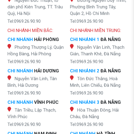
Nguyễn Đức Thuận, tổ
Đường Nguyễn Duy Trinh,
dân phố Kiên Trung, TT. Trâu
Phường Bình Trưng Tây,
Quỳ, Hà Nội
Quận 2, Hồ Chí Minh
Tel:0969.26.90.90
Tel:0969.26.90.90
CHI NHÁNH MIỀN BẮC:
CHI NHÁNH MIỀN TRUNG:
CHI NHÁNH
HẢI PHÒNG
CHI NHÁNH 1
ĐÀ NẴNG
Phường Thượng Lý, Quận
Nguyễn Văn Linh, Thạch
Hồng Bàng, Hải Phòng
Gián, Thanh Khê, Đà Nẵng
Tel:0969.26.90.90
Tel:0969.26.90.90
CHI NHÁNH
HẢI DƯƠNG
CHI NHÁNH 2
ĐÀ NẴNG
Nguyễn Văn Linh, Tân
Tôn Đức Thắng, Hoà
Bình, Hải Dương
Minh, Liên Chiểu, Đà Nẵng
Tel:0969.26.90.90
Tel:0969.26.90.90
CHI NHÁNH
VĨNH PHÚC
CHI NHÁNH 3
ĐÀ NẴNG
Tân Triều, Lập Thạch,
Hòa Thuận Đông, Hải
Vĩnh Phúc
Châu, Đà Nẵng
Tel:0969.26.90.90
Tel:0969.26.90.90
CHI NHÁNH
NAM ĐỊNH
CHI NHÁNH
HÀ TĨNH