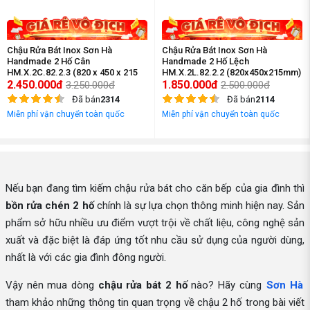
Chậu Rửa Bát Inox Sơn Hà
Chậu Rửa Bát Inox Sơn Hà
Handmade 2 Hố Cân
Handmade 2 Hố Lệch
HM.X.2C.82.2.3 (820 x 450 x 215
HM.X.2L.82.2.2 (820x450x215mm)
mm)
2.450.000đ
1.850.000đ
3.250.000đ
2.500.000đ
Đã bán
2314
Đã bán
2114
Miễn phí vận chuyển toàn quốc
Miễn phí vận chuyển toàn quốc
Nếu bạn đang tìm kiếm chậu rửa bát cho căn bếp của gia đình thì
bồn rửa chén 2 hố
chính là sự lựa chọn thông minh hiện nay. Sản
phẩm sở hữu nhiều ưu điểm vượt trội về chất liệu, công nghệ sản
xuất và đặc biệt là đáp ứng tốt nhu cầu sử dụng của người dùng,
nhất là với các gia đình đông người.
Vậy nên mua dòng
chậu rửa bát 2 hố
nào? Hãy cùng
Sơn Hà
tham khảo những thông tin quan trọng về chậu 2 hố trong bài viết