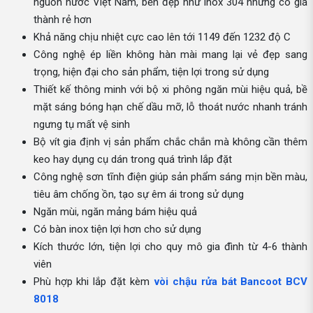
nguồn nước Việt Nam, bền đẹp như inox 304 nhưng có giá
thành rẻ hơn
Khả năng chịu nhiệt cực cao lên tới 1149 đến 1232 độ C
Công nghệ ép liền không hàn mài mang lại vẻ đẹp sang
trọng, hiện đại cho sản phẩm, tiện lợi trong sử dụng
Thiết kế thông minh với bộ xi phông ngăn mùi hiệu quả, bề
mặt sáng bóng hạn chế dầu mỡ, lỗ thoát nước nhanh tránh
ngưng tụ mất vệ sinh
Bộ vít gia định vị sản phẩm chắc chắn mà không cần thêm
keo hay dụng cụ dán trong quá trình lắp đặt
Công nghệ sơn tĩnh điện giúp sản phẩm sáng mịn bền màu,
tiêu âm chống ồn, tạo sự êm ái trong sử dụng
Ngăn mùi, ngăn mảng bám hiệu quả
Có bàn inox tiện lợi hơn cho sử dụng
Kích thước lớn, tiện lợi cho quy mô gia đình từ 4-6 thành
viên
Phù hợp khi lắp đặt kèm
vòi chậu rửa bát Bancoot BCV
8018