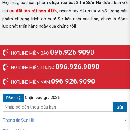
Hiện nay, các sản phẩm
chậu rửa bát 2 hố
Sơn Hà
được bán với
40
giá
ưu đãi lên tới hơn
%
, nhanh tay đặt mua vì số lượng sản
phẩm chương trình có hạn! Sự tiện nghi của bạn, chính là động
lực phát triển hàng ngày của chúng tôi!
096.926.9090
HOTLINE MIỀN BẮC
096.926.9090
HOTLINE MIỀN TRUNG
096.926.9090
HOTLINE MIỀN NAM
Nhận báo giá 2026
Đăng ký
GỬI
Thông tin Sơn Hà