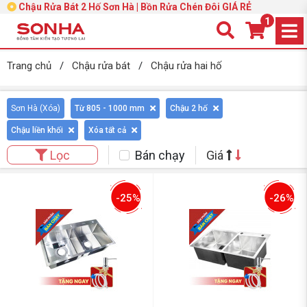
Chậu Rửa Bát 2 Hố Sơn Hà | Bồn Rửa Chén Đôi GIÁ RẺ
1
Trang chủ
/
Chậu rửa bát
/
Chậu rửa hai hố
Sơn Hà (
Xóa
)
Từ 805 - 1000 mm
Chậu 2 hố
Chậu liền khối
Xóa tất cả
Bán chạy
Giá
Lọc
-25%
-26%