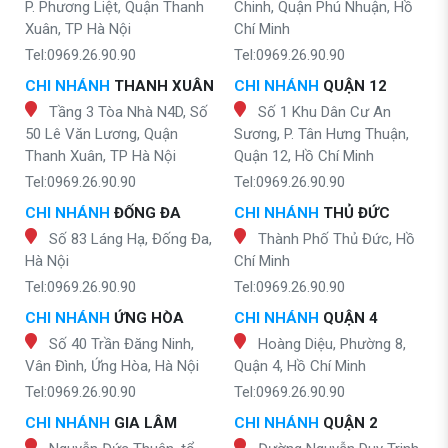
P. Phương Liệt, Quận Thanh
Chinh, Quận Phú Nhuận, Hồ
Xuân, TP Hà Nội
Chí Minh
Tel:0969.26.90.90
Tel:0969.26.90.90
CHI NHÁNH
THANH XUÂN
CHI NHÁNH
QUẬN 12
Tầng 3 Tòa Nhà N4D, Số
Số 1 Khu Dân Cư An
50 Lê Văn Lương, Quận
Sương, P. Tân Hưng Thuận,
Thanh Xuân, TP Hà Nội
Quận 12, Hồ Chí Minh
Tel:0969.26.90.90
Tel:0969.26.90.90
CHI NHÁNH
ĐỐNG ĐA
CHI NHÁNH
THỦ ĐỨC
Số 83 Láng Hạ, Đống Đa,
Thành Phố Thủ Đức, Hồ
Hà Nội
Chí Minh
Tel:0969.26.90.90
Tel:0969.26.90.90
CHI NHÁNH
ỨNG HÒA
CHI NHÁNH
QUẬN 4
Số 40 Trần Đăng Ninh,
Hoàng Diệu, Phường 8,
Vân Đình, Ứng Hòa, Hà Nội
Quận 4, Hồ Chí Minh
Tel:0969.26.90.90
Tel:0969.26.90.90
CHI NHÁNH
GIA LÂM
CHI NHÁNH
QUẬN 2