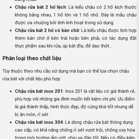
Chậu rửa bát 2 hố lệch
: Là kiểu chậu có 2 hố kích thước
không bằng nhau, 1 hố lớn và 1 hố nhỏ. Đây là mẫu chậu
được ưa chuộng bởi tính linh hoạt trong sử dụng.
Chậu rửa bát 2 hố có bàn chờ
: Là kiểu chậu được tích hợp
thêm bàn chờ ở bên trái hoặc bên phải, có tác dụng đặt
thực phẩm sau khi rửa, úp bát đĩa, để dao thớt...
Phân loại theo chất liệu
Tùy thuộc theo nhu cầu sử dụng mà bạn có thể lựa chọn chậu
rửa bát với chất liệu phù hợp.
Chậu rửa bát inox 201
: Inox 201 là vật liệu có giá thành rẻ,
phù hợp với những gia đình muốn tiết kiệm chi phí. Ưu điểm
là giá thành thấp, hình thức đẹp, độ cứng khá tốt nhưng dễ
bị ăn mòn, rỉ sét.
Chậu rửa bát inox 304
: Là dòng chậu rửa bát thông dụng
cao cấp, có khả năng chống rỉ sét vượt trội, chống oxy hóa
trong môi trường ẩm ướt, chịu va đập tốt. Nếu có điều kiện,