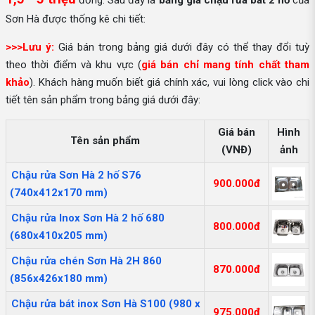
đồng. Sau đây là
bảng giá chậu rửa bát 2 hố
của
Sơn Hà được thống kê chi tiết:
>>>Lưu ý:
Giá bán trong bảng giá dưới đây có thể thay đổi tuỳ
theo thời điểm và khu vực (
giá bán chỉ mang tính chất tham
khảo
). Khách hàng muốn biết giá chính xác, vui lòng click vào chi
tiết tên sản phẩm trong bảng giá dưới đây:
Giá bán
Hình
Tên sản phẩm
(VNĐ)
ảnh
Chậu rửa Sơn Hà 2 hố S76
900.000đ
(740x412x170 mm)
Chậu rửa Inox Sơn Hà 2 hố 680
800.000đ
(680x410x205 mm)
Chậu rửa chén Sơn Hà 2H 860
870.000đ
(856x426x180 mm)
Chậu rửa bát inox Sơn Hà S100 (980 x
975.000đ