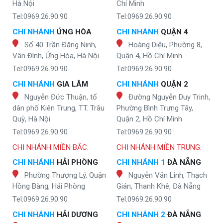
Hà Nội
Chí Minh
Tel:0969.26.90.90
Tel:0969.26.90.90
CHI NHÁNH
ỨNG HÒA
CHI NHÁNH
QUẬN 4
Số 40 Trần Đăng Ninh,
Hoàng Diệu, Phường 8,
Vân Đình, Ứng Hòa, Hà Nội
Quận 4, Hồ Chí Minh
Tel:0969.26.90.90
Tel:0969.26.90.90
CHI NHÁNH
GIA LÂM
CHI NHÁNH
QUẬN 2
Nguyễn Đức Thuận, tổ
Đường Nguyễn Duy Trinh,
dân phố Kiên Trung, TT. Trâu
Phường Bình Trưng Tây,
Quỳ, Hà Nội
Quận 2, Hồ Chí Minh
Tel:0969.26.90.90
Tel:0969.26.90.90
CHI NHÁNH MIỀN BẮC:
CHI NHÁNH MIỀN TRUNG:
CHI NHÁNH
HẢI PHÒNG
CHI NHÁNH 1
ĐÀ NẴNG
Phường Thượng Lý, Quận
Nguyễn Văn Linh, Thạch
Hồng Bàng, Hải Phòng
Gián, Thanh Khê, Đà Nẵng
Tel:0969.26.90.90
Tel:0969.26.90.90
CHI NHÁNH
HẢI DƯƠNG
CHI NHÁNH 2
ĐÀ NẴNG