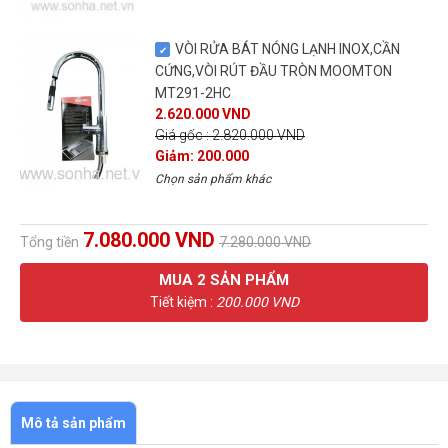
VÒI RỬA BÁT NÓNG LẠNH INOX,CẦN
CỨNG,VÒI RÚT ĐẦU TRÒN MOOMTON
MT291-2HC
2.620.000 VND
Giá gốc : 2.820.000 VND
Giảm: 200.000
Chọn sản phẩm khác
7.080.000 VND
Tổng tiền
7.280.000 VND
MUA
2
SẢN PHẨM
Tiết kiệm :
200.000 VND
Mô tả sản phẩm