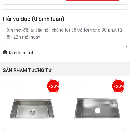
Hỏi và đáp (
0
bình luận)
Đính kèm ảnh
SẢN PHẨM TƯƠNG TỰ
-20%
-20%