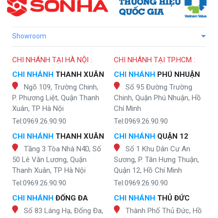
Showroom
CHI NHÁNH TẠI HÀ NỘI :
CHI NHÁNH TẠI TP.HCM :
CHI NHÁNH
THANH XUÂN
CHI NHÁNH
PHÚ NHUẬN
Ngõ 109, Trường Chinh,
Số 95 Đường Trường
P. Phương Liệt, Quận Thanh
Chinh, Quận Phú Nhuận, Hồ
Xuân, TP Hà Nội
Chí Minh
Tel:0969.26.90.90
Tel:0969.26.90.90
CHI NHÁNH
THANH XUÂN
CHI NHÁNH
QUẬN 12
Tầng 3 Tòa Nhà N4D, Số
Số 1 Khu Dân Cư An
50 Lê Văn Lương, Quận
Sương, P. Tân Hưng Thuận,
Thanh Xuân, TP Hà Nội
Quận 12, Hồ Chí Minh
Tel:0969.26.90.90
Tel:0969.26.90.90
CHI NHÁNH
ĐỐNG ĐA
CHI NHÁNH
THỦ ĐỨC
Số 83 Láng Hạ, Đống Đa,
Thành Phố Thủ Đức, Hồ