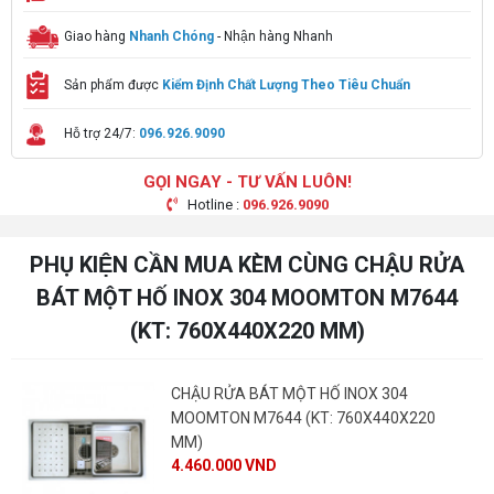
Giao hàng
Nhanh Chóng
- Nhận hàng Nhanh
Sản phẩm được
Kiểm Định Chất Lượng Theo Tiêu Chuẩn
Hỗ trợ 24/7:
096.926.9090
GỌI NGAY - TƯ VẤN LUÔN!
Hotline :
096.926.9090
PHỤ KIỆN CẦN MUA KÈM CÙNG CHẬU RỬA
BÁT MỘT HỐ INOX 304 MOOMTON M7644
(KT: 760X440X220 MM)
CHẬU RỬA BÁT MỘT HỐ INOX 304
MOOMTON M7644 (KT: 760X440X220
MM)
4.460.000 VND