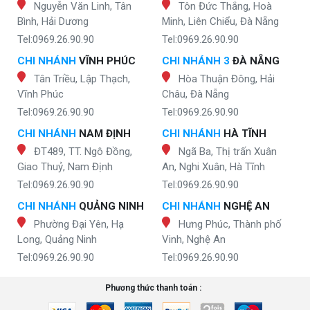
Nguyễn Văn Linh, Tân
Tôn Đức Thắng, Hoà
Bình, Hải Dương
Minh, Liên Chiểu, Đà Nẵng
Tel:0969.26.90.90
Tel:0969.26.90.90
CHI NHÁNH
VĨNH PHÚC
CHI NHÁNH 3
ĐÀ NẴNG
Tân Triều, Lập Thạch,
Hòa Thuận Đông, Hải
Vĩnh Phúc
Châu, Đà Nẵng
Tel:0969.26.90.90
Tel:0969.26.90.90
CHI NHÁNH
NAM ĐỊNH
CHI NHÁNH
HÀ TĨNH
ĐT489, TT. Ngô Đồng,
Ngã Ba, Thị trấn Xuân
Giao Thuỷ, Nam Định
An, Nghi Xuân, Hà Tĩnh
Tel:0969.26.90.90
Tel:0969.26.90.90
CHI NHÁNH
QUẢNG NINH
CHI NHÁNH
NGHỆ AN
Phường Đại Yên, Hạ
Hưng Phúc, Thành phố
Long, Quảng Ninh
Vinh, Nghệ An
Tel:0969.26.90.90
Tel:0969.26.90.90
Phương thức thanh toán :