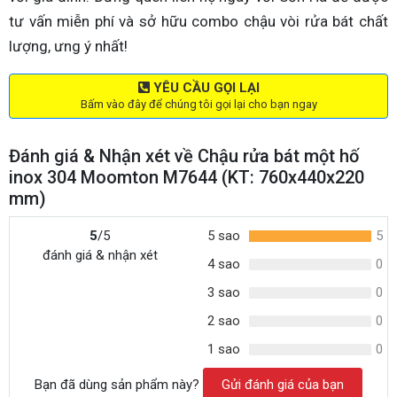
tư vấn miễn phí và sở hữu combo chậu vòi rửa bát chất
lượng, ưng ý nhất!
YÊU CẦU GỌI LẠI
Bấm vào đây để chúng tôi gọi lại cho bạn ngay
Đánh giá & Nhận xét về Chậu rửa bát một hố
inox 304 Moomton M7644 (KT: 760x440x220
mm)
5
/5
5 sao
5
đánh giá & nhận xét
4 sao
0
3 sao
0
2 sao
0
1 sao
0
Bạn đã dùng sản phẩm này?
Gửi đánh giá của bạn