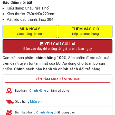
Đặc điểm nổi bật
Kiểu dáng: Chậu rửa 1 hố
Kích thước: 760x440x220mm
Vật liệu cấu thành: Inox 304
MUA NGAY
THÊM VÀO GIỎ
Giao hàng tận nơi
Tiếp tục mua hàng
YÊU CẦU GỌI LẠI
Bấm vào đây để chúng tôi gọi lại cho bạn ngay
Cam kết sản phẩm
chính hãng 100%
, Sản phẩm được sản xuất
trên dây truyền tối tân nhất của EU. Áp dụng cho toàn bộ sản
phẩm.
Chính sách bảo hành
và
chính sách đổi trả hàng
YÊN TÂM MUA SẮM ONLINE
Bảo hành
Chính Hãng
an tâm sử dụng
Giao hàng
Miễn phí
Đảm bảo hàng
Chính Hãng
chất lượng cao