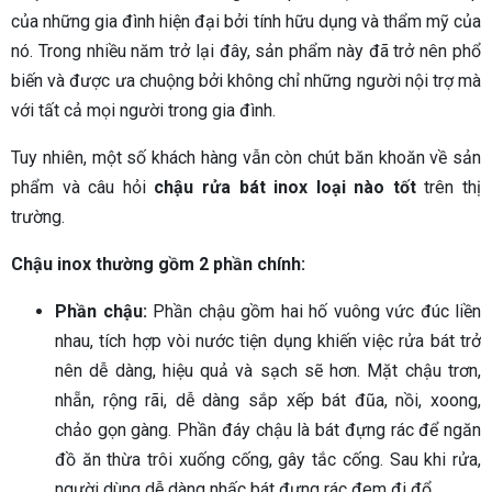
của những gia đình hiện đại bởi tính hữu dụng và thẩm mỹ của
nó. Trong nhiều năm trở lại đây, sản phẩm này đã trở nên phổ
biến và được ưa chuộng bởi không chỉ những người nội trợ mà
với tất cả mọi người trong gia đình.
Tuy nhiên, một số khách hàng vẫn còn chút băn khoăn về sản
phẩm và câu hỏi
chậu rửa bát inox loại nào tốt
trên thị
trường.
Chậu inox thường gồm 2 phần chính:
Phần chậu:
Phần chậu gồm hai hố vuông vức đúc liền
nhau, tích hợp vòi nước tiện dụng khiến việc rửa bát trở
nên dễ dàng, hiệu quả và sạch sẽ hơn. Mặt chậu trơn,
nhẵn, rộng rãi, dễ dàng sắp xếp bát đũa, nồi, xoong,
chảo gọn gàng. Phần đáy chậu là bát đựng rác để ngăn
đồ ăn thừa trôi xuống cống, gây tắc cống. Sau khi rửa,
người dùng dễ dàng nhấc bát đựng rác đem đi đổ.