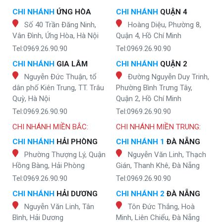
CHI NHÁNH
ỨNG HÒA
CHI NHÁNH
QUẬN 4
Số 40 Trần Đăng Ninh,
Hoàng Diệu, Phường 8,
Vân Đình, Ứng Hòa, Hà Nội
Quận 4, Hồ Chí Minh
Tel:0969.26.90.90
Tel:0969.26.90.90
CHI NHÁNH
GIA LÂM
CHI NHÁNH
QUẬN 2
Nguyễn Đức Thuận, tổ
Đường Nguyễn Duy Trinh,
dân phố Kiên Trung, TT. Trâu
Phường Bình Trưng Tây,
Quỳ, Hà Nội
Quận 2, Hồ Chí Minh
Tel:0969.26.90.90
Tel:0969.26.90.90
CHI NHÁNH MIỀN BẮC:
CHI NHÁNH MIỀN TRUNG:
CHI NHÁNH
HẢI PHÒNG
CHI NHÁNH 1
ĐÀ NẴNG
Phường Thượng Lý, Quận
Nguyễn Văn Linh, Thạch
Hồng Bàng, Hải Phòng
Gián, Thanh Khê, Đà Nẵng
Tel:0969.26.90.90
Tel:0969.26.90.90
CHI NHÁNH
HẢI DƯƠNG
CHI NHÁNH 2
ĐÀ NẴNG
Nguyễn Văn Linh, Tân
Tôn Đức Thắng, Hoà
Bình, Hải Dương
Minh, Liên Chiểu, Đà Nẵng