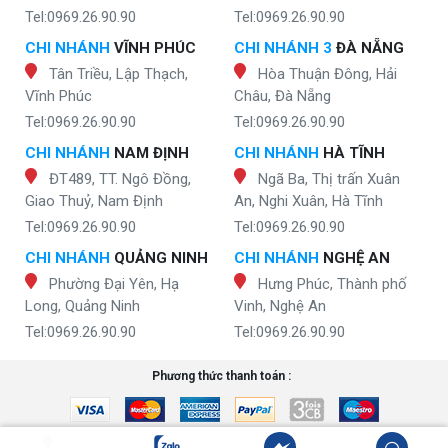
Tel:0969.26.90.90
Tel:0969.26.90.90
CHI NHÁNH
VĨNH PHÚC
CHI NHÁNH 3
ĐÀ NẴNG
Tân Triều, Lập Thạch,
Hòa Thuận Đông, Hải
Vĩnh Phúc
Châu, Đà Nẵng
Tel:0969.26.90.90
Tel:0969.26.90.90
CHI NHÁNH
NAM ĐỊNH
CHI NHÁNH
HÀ TĨNH
ĐT489, TT. Ngô Đồng,
Ngã Ba, Thị trấn Xuân
Giao Thuỷ, Nam Định
An, Nghi Xuân, Hà Tĩnh
Tel:0969.26.90.90
Tel:0969.26.90.90
CHI NHÁNH
QUẢNG NINH
CHI NHÁNH
NGHỆ AN
Phường Đại Yên, Hạ
Hưng Phúc, Thành phố
Long, Quảng Ninh
Vinh, Nghệ An
Tel:0969.26.90.90
Tel:0969.26.90.90
Phương thức thanh toán :