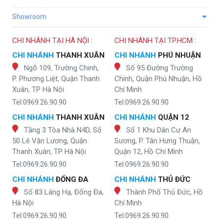
Showroom
CHI NHÁNH TẠI HÀ NỘI :
CHI NHÁNH TẠI TP.HCM :
CHI NHÁNH
THANH XUÂN
CHI NHÁNH
PHÚ NHUẬN
Ngõ 109, Trường Chinh,
Số 95 Đường Trường
P. Phương Liệt, Quận Thanh
Chinh, Quận Phú Nhuận, Hồ
Xuân, TP Hà Nội
Chí Minh
Tel:0969.26.90.90
Tel:0969.26.90.90
CHI NHÁNH
THANH XUÂN
CHI NHÁNH
QUẬN 12
Tầng 3 Tòa Nhà N4D, Số
Số 1 Khu Dân Cư An
50 Lê Văn Lương, Quận
Sương, P. Tân Hưng Thuận,
Thanh Xuân, TP Hà Nội
Quận 12, Hồ Chí Minh
Tel:0969.26.90.90
Tel:0969.26.90.90
CHI NHÁNH
ĐỐNG ĐA
CHI NHÁNH
THỦ ĐỨC
Số 83 Láng Hạ, Đống Đa,
Thành Phố Thủ Đức, Hồ
Hà Nội
Chí Minh
Tel:0969.26.90.90
Tel:0969.26.90.90