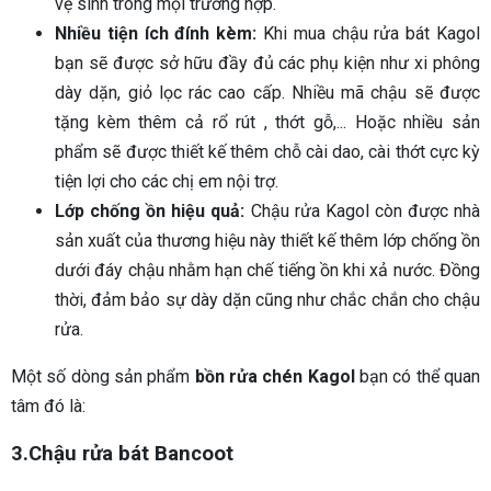
vệ sinh trong mọi trường hợp.
Nhiều tiện ích đính kèm:
Khi mua chậu rửa bát Kagol
bạn sẽ được sở hữu đầy đủ các phụ kiện như xi phông
dày dặn, giỏ lọc rác cao cấp. Nhiều mã chậu sẽ được
tặng kèm thêm cả rổ rút , thớt gỗ,... Hoặc nhiều sản
phẩm sẽ được thiết kế thêm chỗ cài dao, cài thớt cực kỳ
tiện lợi cho các chị em nội trợ.
Lớp chống ồn hiệu quả:
Chậu rửa Kagol còn được nhà
sản xuất của thương hiệu này thiết kế thêm lớp chống ồn
dưới đáy chậu nhằm hạn chế tiếng ồn khi xả nước. Đồng
thời, đảm bảo sự dày dặn cũng như chắc chắn cho chậu
rửa.
Một số dòng sản phẩm
bồn rửa chén Kagol
bạn có thể quan
tâm đó là:
3.Chậu rửa bát Bancoot