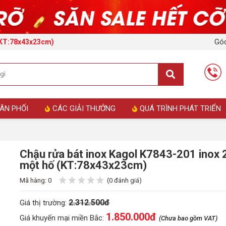
Góc
 (KT:78x43x23cm)
ÂN PHỐI
CÁC GIẢI THƯỞNG
QUÁ TRÌNH PHÁT TRIỂN
Chậu rửa bát inox Kagol K7843-201 inox 
một hố (KT:78x43x23cm)
Mã hàng: 0
(0 đánh giá)
2.312.500đ
Giá thị trường:
1.850.000
đ
Giá khuyến mại miền Bắc:
(Chưa bao gồm VAT)