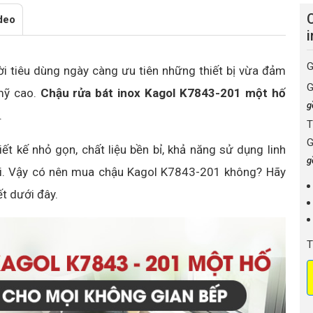
deo
G
ời tiêu dùng ngày càng ưu tiên những thiết bị vừa đảm
G
mỹ cao.
Chậu rửa bát inox Kagol K7843-201 một hố
g
.
T
G
ết kế nhỏ gọn, chất liệu bền bỉ, khả năng sử dụng linh
g
đãi. Vậy có nên mua chậu Kagol K7843-201 không? Hãy
ết dưới đây.
T