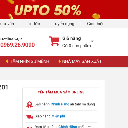
 tư vấn
Tin tức
Tuyển dụng
Giới thiệu
Giỏ hàng
Hotline 24/7
0969.26.9090
Có
0
sản phẩm
TẦM NHÌN SỨ MỆNH
NHÀ MÁY SẢN XUẤT
201
YÊN TÂM MUA SẮM ONLINE
Bảo hành
Chính Hãng
an tâm sử dụng
Giao hàng
Miễn phí
Đảm bảo hàng
Chính Hãng
chất lượng