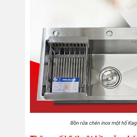
Bồn rửa chén inox một hố Kag