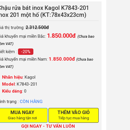
Chậu rửa bát inox Kagol K7843-201
inox 201 một hố (KT:78x43x23cm)
2.312.500đ
iá thị trường:
1.850.000
đ
iá khuyến mại miền Bắc:
(Chưa bao
ồm VAT)
iết kiệm :
-20%
1.850.000đ
iá khuyến mại miền Nam:
(Chưa bao
ồm VAT)
Nhãn hiệu
: Kagol
Model
: K7843-201
Kiểu dáng
: 0
ình trạng :
CÒN HÀNG
MUA NGAY
THÊM VÀO GIỎ
Giao hàng tận nơi
Tiếp tục mua hàng
GỌI NGAY - TƯ VẤN LUÔN