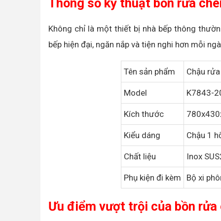
Thông số kỹ thuật bồn rửa ch
Không chỉ là một thiết bị nhà bếp thông thư
bếp hiện đại, ngăn nắp và tiện nghi hơn mỗi ng
Tên sản phẩm
Chậu rửa
Model
K7843-2
Kích thước
780x43
Kiểu dáng
Chậu 1 h
Chất liệu
Inox SU
Phụ kiện đi kèm
Bộ xi phô
Ưu điểm vượt trội của bồn rửa