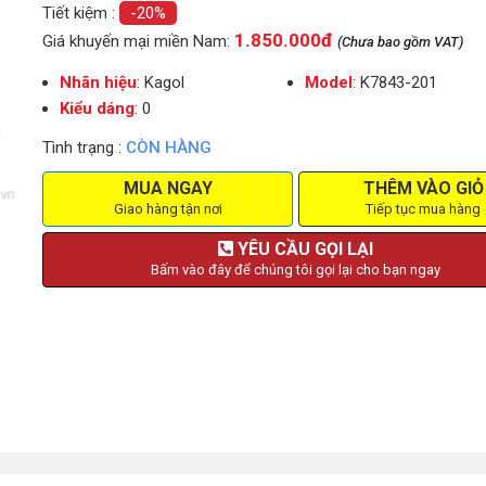
Tiết kiệm :
-20%
1.850.000đ
Giá khuyến mại miền Nam:
(Chưa bao gồm VAT)
Nhãn hiệu
: Kagol
Model
: K7843-201
Kiểu dáng
: 0
Tình trạng :
CÒN HÀNG
MUA NGAY
THÊM VÀO GIỎ
Giao hàng tận nơi
Tiếp tục mua hàng
YÊU CẦU GỌI LẠI
Bấm vào đây để chúng tôi gọi lại cho bạn ngay