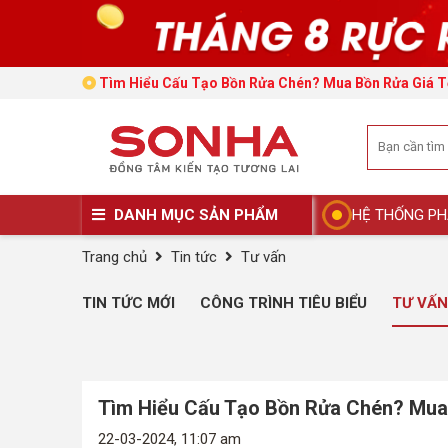
Tìm Hiểu Cấu Tạo Bồn Rửa Chén? Mua Bồn Rửa Giá T
DANH MỤC SẢN PHẨM
HỆ THỐNG PH
Trang chủ
Tin tức
Tư vấn
TIN TỨC MỚI
CÔNG TRÌNH TIÊU BIỂU
TƯ VẤN
Tìm Hiểu Cấu Tạo Bồn Rửa Chén? Mua
22-03-2024, 11:07 am