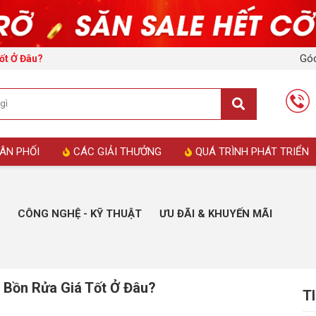
Góc
ốt Ở Đâu?
ÂN PHỐI
CÁC GIẢI THƯỞNG
QUÁ TRÌNH PHÁT TRIỂN
CÔNG NGHỆ - KỸ THUẬT
ƯU ĐÃI & KHUYẾN MÃI
 Bồn Rửa Giá Tốt Ở Đâu?
T