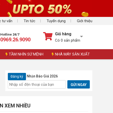
 tư vấn
Tin tức
Tuyển dụng
Giới thiệu
Giỏ hàng
Hotline 24/7
0969.26.9090
Có
0
sản phẩm
TẦM NHÌN SỨ MỆNH
NHÀ MÁY SẢN XUẤT
Nhận Báo Giá 2026
Đăng ký
GỬI NGAY
IN XEM NHIỀU