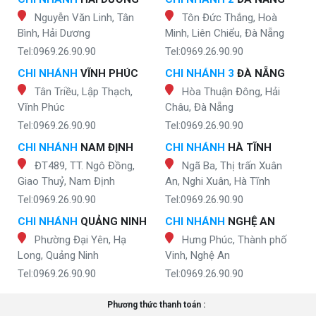
Nguyễn Văn Linh, Tân
Tôn Đức Thắng, Hoà
Bình, Hải Dương
Minh, Liên Chiểu, Đà Nẵng
Tel:0969.26.90.90
Tel:0969.26.90.90
CHI NHÁNH
VĨNH PHÚC
CHI NHÁNH 3
ĐÀ NẴNG
Tân Triều, Lập Thạch,
Hòa Thuận Đông, Hải
Vĩnh Phúc
Châu, Đà Nẵng
Tel:0969.26.90.90
Tel:0969.26.90.90
CHI NHÁNH
NAM ĐỊNH
CHI NHÁNH
HÀ TĨNH
ĐT489, TT. Ngô Đồng,
Ngã Ba, Thị trấn Xuân
Giao Thuỷ, Nam Định
An, Nghi Xuân, Hà Tĩnh
Tel:0969.26.90.90
Tel:0969.26.90.90
CHI NHÁNH
QUẢNG NINH
CHI NHÁNH
NGHỆ AN
Phường Đại Yên, Hạ
Hưng Phúc, Thành phố
Long, Quảng Ninh
Vinh, Nghệ An
Tel:0969.26.90.90
Tel:0969.26.90.90
Phương thức thanh toán :