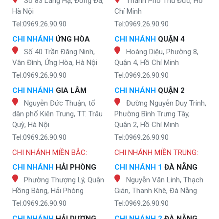
Số 83 Láng Hạ, Đống Đa,
Thành Phố Thủ Đức, Hồ
Hà Nội
Chí Minh
Tel:0969.26.90.90
Tel:0969.26.90.90
CHI NHÁNH
ỨNG HÒA
CHI NHÁNH
QUẬN 4
Số 40 Trần Đăng Ninh,
Hoàng Diệu, Phường 8,
Vân Đình, Ứng Hòa, Hà Nội
Quận 4, Hồ Chí Minh
Tel:0969.26.90.90
Tel:0969.26.90.90
CHI NHÁNH
GIA LÂM
CHI NHÁNH
QUẬN 2
Nguyễn Đức Thuận, tổ
Đường Nguyễn Duy Trinh,
dân phố Kiên Trung, TT. Trâu
Phường Bình Trưng Tây,
Quỳ, Hà Nội
Quận 2, Hồ Chí Minh
Tel:0969.26.90.90
Tel:0969.26.90.90
CHI NHÁNH MIỀN BẮC:
CHI NHÁNH MIỀN TRUNG:
CHI NHÁNH
HẢI PHÒNG
CHI NHÁNH 1
ĐÀ NẴNG
Phường Thượng Lý, Quận
Nguyễn Văn Linh, Thạch
Hồng Bàng, Hải Phòng
Gián, Thanh Khê, Đà Nẵng
Tel:0969.26.90.90
Tel:0969.26.90.90
CHI NHÁNH
HẢI DƯƠNG
CHI NHÁNH 2
ĐÀ NẴNG