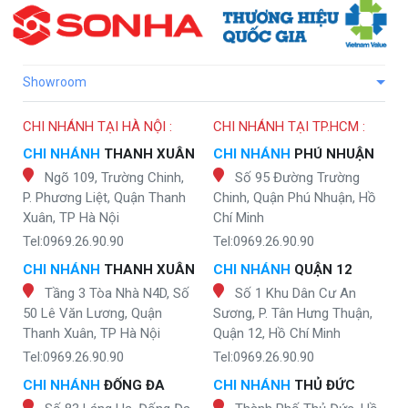
Showroom
CHI NHÁNH TẠI HÀ NỘI :
CHI NHÁNH TẠI TP.HCM :
CHI NHÁNH
THANH XUÂN
CHI NHÁNH
PHÚ NHUẬN
Ngõ 109, Trường Chinh,
Số 95 Đường Trường
P. Phương Liệt, Quận Thanh
Chinh, Quận Phú Nhuận, Hồ
Xuân, TP Hà Nội
Chí Minh
Tel:0969.26.90.90
Tel:0969.26.90.90
CHI NHÁNH
THANH XUÂN
CHI NHÁNH
QUẬN 12
Tầng 3 Tòa Nhà N4D, Số
Số 1 Khu Dân Cư An
50 Lê Văn Lương, Quận
Sương, P. Tân Hưng Thuận,
Thanh Xuân, TP Hà Nội
Quận 12, Hồ Chí Minh
Tel:0969.26.90.90
Tel:0969.26.90.90
CHI NHÁNH
ĐỐNG ĐA
CHI NHÁNH
THỦ ĐỨC