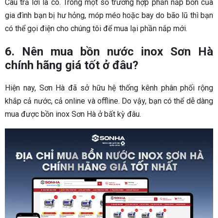
Câu trả lời là có. Trong một số trường hợp phần nắp bồn của
gia đình bạn bị hư hỏng, móp méo hoặc bay do bão lũ thì bạn
có thể gọi điện cho chúng tôi để mua lại phần nắp mới.
6. Nên mua bồn nước inox Sơn Hà
chính hãng giá tốt ở đâu?
Hiện nay, Sơn Hà đã sở hữu hệ thống kênh phân phối rộng
khắp cả nước, cả online và offline. Do vậy, bạn có thể dễ dàng
mua được bồn inox Sơn Hà ở bất kỳ đâu.