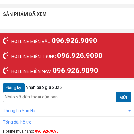
SẢN PHẨM ĐÃ XEM
096.926.9090
HOTLINE MIỀN BẮC
096.926.9090
HOTLINE MIỀN TRUNG
096.926.9090
HOTLINE MIỀN NAM
Nhận báo giá 2026
Đăng ký
GỬI
Thông tin Sơn Hà
Tổng đài hỗ trợ
Hotline mua hàng:
096.926.9090