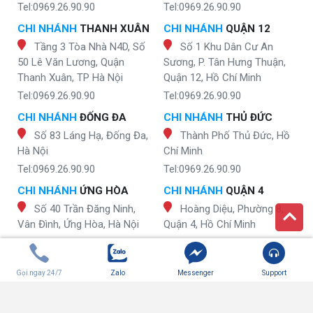
Tel:0969.26.90.90
Tel:0969.26.90.90
CHI NHÁNH
THANH XUÂN
CHI NHÁNH
QUẬN 12
Tầng 3 Tòa Nhà N4D, Số
Số 1 Khu Dân Cư An
50 Lê Văn Lương, Quận
Sương, P. Tân Hưng Thuận,
Thanh Xuân, TP Hà Nội
Quận 12, Hồ Chí Minh
Tel:0969.26.90.90
Tel:0969.26.90.90
CHI NHÁNH
ĐỐNG ĐA
CHI NHÁNH
THỦ ĐỨC
Số 83 Láng Hạ, Đống Đa,
Thành Phố Thủ Đức, Hồ
Hà Nội
Chí Minh
Tel:0969.26.90.90
Tel:0969.26.90.90
CHI NHÁNH
ỨNG HÒA
CHI NHÁNH
QUẬN 4
Số 40 Trần Đăng Ninh,
Hoàng Diệu, Phường 8,
Vân Đình, Ứng Hòa, Hà Nội
Quận 4, Hồ Chí Minh
Tel:0969.26.90.90
Tel:0969.26.90.90
CHI NHÁNH
GIA LÂM
CHI NHÁNH
QUẬN 2
Gọi ngay 24/7
Zalo
Messenger
Support
Nguyễn Đức Thuận, tổ
Đường Nguyễn Duy Trinh,
dân phố Kiên Trung, TT. Trâu
Phường Bình Trưng Tây,
Quỳ, Hà Nội
Quận 2, Hồ Chí Minh