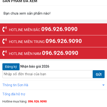
SẢN PHẨM ĐÃ XEM
Bạn chưa xem sản phẩm nào!
096.926.9090
HOTLINE MIỀN BẮC
096.926.9090
HOTLINE MIỀN TRUNG
096.926.9090
HOTLINE MIỀN NAM
Nhận báo giá 2026
Đăng ký
GỬI
Thông tin Sơn Hà
Tổng đài hỗ trợ
Hotline mua hàng:
096.926.9090