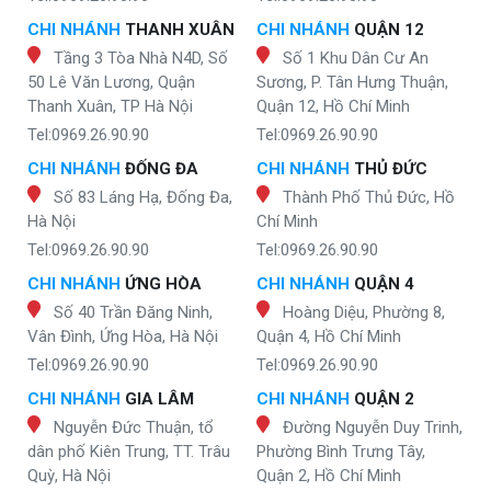
CHI NHÁNH
THANH XUÂN
CHI NHÁNH
QUẬN 12
Tầng 3 Tòa Nhà N4D, Số
Số 1 Khu Dân Cư An
50 Lê Văn Lương, Quận
Sương, P. Tân Hưng Thuận,
Thanh Xuân, TP Hà Nội
Quận 12, Hồ Chí Minh
Tel:0969.26.90.90
Tel:0969.26.90.90
CHI NHÁNH
ĐỐNG ĐA
CHI NHÁNH
THỦ ĐỨC
Số 83 Láng Hạ, Đống Đa,
Thành Phố Thủ Đức, Hồ
Hà Nội
Chí Minh
Tel:0969.26.90.90
Tel:0969.26.90.90
CHI NHÁNH
ỨNG HÒA
CHI NHÁNH
QUẬN 4
Số 40 Trần Đăng Ninh,
Hoàng Diệu, Phường 8,
Vân Đình, Ứng Hòa, Hà Nội
Quận 4, Hồ Chí Minh
Tel:0969.26.90.90
Tel:0969.26.90.90
CHI NHÁNH
GIA LÂM
CHI NHÁNH
QUẬN 2
Nguyễn Đức Thuận, tổ
Đường Nguyễn Duy Trinh,
dân phố Kiên Trung, TT. Trâu
Phường Bình Trưng Tây,
Quỳ, Hà Nội
Quận 2, Hồ Chí Minh