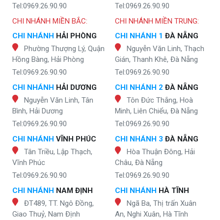
Tel:0969.26.90.90
Tel:0969.26.90.90
CHI NHÁNH MIỀN BẮC:
CHI NHÁNH MIỀN TRUNG:
CHI NHÁNH
HẢI PHÒNG
CHI NHÁNH 1
ĐÀ NẴNG
Phường Thượng Lý, Quận
Nguyễn Văn Linh, Thạch
Hồng Bàng, Hải Phòng
Gián, Thanh Khê, Đà Nẵng
Tel:0969.26.90.90
Tel:0969.26.90.90
CHI NHÁNH
HẢI DƯƠNG
CHI NHÁNH 2
ĐÀ NẴNG
Nguyễn Văn Linh, Tân
Tôn Đức Thắng, Hoà
Bình, Hải Dương
Minh, Liên Chiểu, Đà Nẵng
Tel:0969.26.90.90
Tel:0969.26.90.90
CHI NHÁNH
VĨNH PHÚC
CHI NHÁNH 3
ĐÀ NẴNG
Tân Triều, Lập Thạch,
Hòa Thuận Đông, Hải
Vĩnh Phúc
Châu, Đà Nẵng
Tel:0969.26.90.90
Tel:0969.26.90.90
CHI NHÁNH
NAM ĐỊNH
CHI NHÁNH
HÀ TĨNH
ĐT489, TT. Ngô Đồng,
Ngã Ba, Thị trấn Xuân
Giao Thuỷ, Nam Định
An, Nghi Xuân, Hà Tĩnh