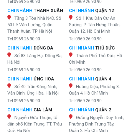
Tel:0969.26.90.90
Tel:0969.26.90.90
CHI NHÁNH
THANH XUÂN
CHI NHÁNH
QUẬN 12
Tầng 3 Tòa Nhà N4D, Số
Số 1 Khu Dân Cư An
50 Lê Văn Lương, Quận
Sương, P. Tân Hưng Thuận,
Thanh Xuân, TP Hà Nội
Quận 12, Hồ Chí Minh
Tel:0969.26.90.90
Tel:0969.26.90.90
CHI NHÁNH
ĐỐNG ĐA
CHI NHÁNH
THỦ ĐỨC
Số 83 Láng Hạ, Đống Đa,
Thành Phố Thủ Đức, Hồ
Hà Nội
Chí Minh
Tel:0969.26.90.90
Tel:0969.26.90.90
CHI NHÁNH
ỨNG HÒA
CHI NHÁNH
QUẬN 4
Số 40 Trần Đăng Ninh,
Hoàng Diệu, Phường 8,
Vân Đình, Ứng Hòa, Hà Nội
Quận 4, Hồ Chí Minh
Tel:0969.26.90.90
Tel:0969.26.90.90
CHI NHÁNH
GIA LÂM
CHI NHÁNH
QUẬN 2
Nguyễn Đức Thuận, tổ
Đường Nguyễn Duy Trinh,
dân phố Kiên Trung, TT. Trâu
Phường Bình Trưng Tây,
Quỳ, Hà Nội
Quận 2, Hồ Chí Minh