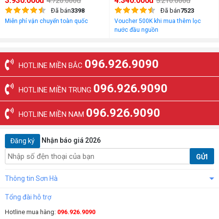
3.930.000đ
4.340.000đ
4.720.000đ
5.210.000đ
Đã bán
3398
Đã bán
7523
Miễn phí vận chuyển toàn quốc
Voucher 500K khi mua thêm lọc
nước đầu nguồn
096.926.9090
HOTLINE MIỀN BẮC
096.926.9090
HOTLINE MIỀN TRUNG
096.926.9090
HOTLINE MIỀN NAM
Nhận báo giá 2026
Đăng ký
GỬI
Thông tin Sơn Hà
Tổng đài hỗ trợ
Hotline mua hàng:
096.926.9090