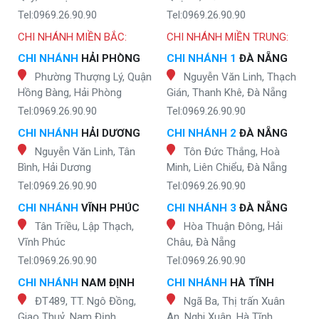
Tel:0969.26.90.90
Tel:0969.26.90.90
CHI NHÁNH MIỀN BẮC:
CHI NHÁNH MIỀN TRUNG:
CHI NHÁNH
HẢI PHÒNG
CHI NHÁNH 1
ĐÀ NẴNG
Phường Thượng Lý, Quận
Nguyễn Văn Linh, Thạch
Hồng Bàng, Hải Phòng
Gián, Thanh Khê, Đà Nẵng
Tel:0969.26.90.90
Tel:0969.26.90.90
CHI NHÁNH
HẢI DƯƠNG
CHI NHÁNH 2
ĐÀ NẴNG
Nguyễn Văn Linh, Tân
Tôn Đức Thắng, Hoà
Bình, Hải Dương
Minh, Liên Chiểu, Đà Nẵng
Tel:0969.26.90.90
Tel:0969.26.90.90
CHI NHÁNH
VĨNH PHÚC
CHI NHÁNH 3
ĐÀ NẴNG
Tân Triều, Lập Thạch,
Hòa Thuận Đông, Hải
Vĩnh Phúc
Châu, Đà Nẵng
Tel:0969.26.90.90
Tel:0969.26.90.90
CHI NHÁNH
NAM ĐỊNH
CHI NHÁNH
HÀ TĨNH
ĐT489, TT. Ngô Đồng,
Ngã Ba, Thị trấn Xuân
Giao Thuỷ, Nam Định
An, Nghi Xuân, Hà Tĩnh