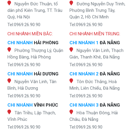
Nguyễn Đức Thuận, tổ
Đường Nguyễn Duy Trinh,
dân phố Kiên Trung, TT. Trâu
Phường Bình Trưng Tây,
Quỳ, Hà Nội
Quận 2, Hồ Chí Minh
Tel:0969.26.90.90
Tel:0969.26.90.90
CHI NHÁNH MIỀN BẮC:
CHI NHÁNH MIỀN TRUNG:
CHI NHÁNH
HẢI PHÒNG
CHI NHÁNH 1
ĐÀ NẴNG
Phường Thượng Lý, Quận
Nguyễn Văn Linh, Thạch
Hồng Bàng, Hải Phòng
Gián, Thanh Khê, Đà Nẵng
Tel:0969.26.90.90
Tel:0969.26.90.90
CHI NHÁNH
HẢI DƯƠNG
CHI NHÁNH 2
ĐÀ NẴNG
Nguyễn Văn Linh, Tân
Tôn Đức Thắng, Hoà
Bình, Hải Dương
Minh, Liên Chiểu, Đà Nẵng
Tel:0969.26.90.90
Tel:0969.26.90.90
CHI NHÁNH
VĨNH PHÚC
CHI NHÁNH 3
ĐÀ NẴNG
Tân Triều, Lập Thạch,
Hòa Thuận Đông, Hải
Vĩnh Phúc
Châu, Đà Nẵng
Tel:0969.26.90.90
Tel:0969.26.90.90