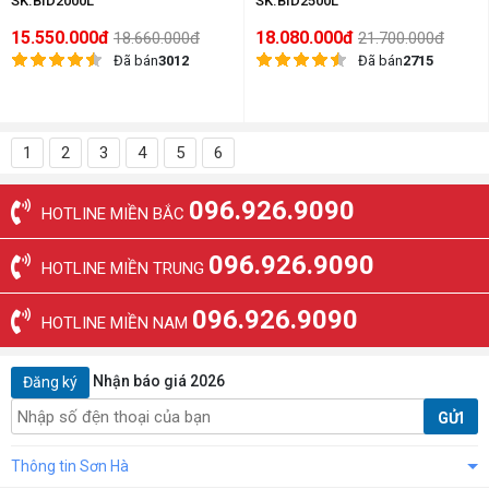
SK.BID2000L
SK.BID2500L
15.550.000đ
18.080.000đ
18.660.000đ
21.700.000đ
Đã bán
3012
Đã bán
2715
1
2
3
4
5
6
096.926.9090
HOTLINE MIỀN BẮC
096.926.9090
HOTLINE MIỀN TRUNG
096.926.9090
HOTLINE MIỀN NAM
Nhận báo giá 2026
Đăng ký
GỬI
Thông tin Sơn Hà