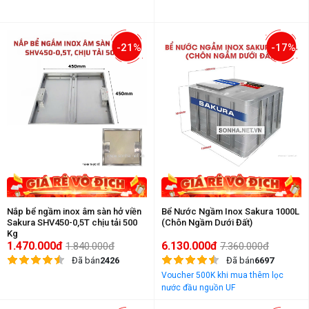
-21%
-17%
Nắp bể ngầm inox âm sàn hở viền
Bể Nước Ngầm Inox Sakura 1000L
Sakura SHV450-0,5T chịu tải 500
(Chôn Ngầm Dưới Đất)
Kg
1.470.000đ
6.130.000đ
1.840.000đ
7.360.000đ
Đã bán
2426
Đã bán
6697
Voucher 500K khi mua thêm lọc
nước đầu nguồn UF