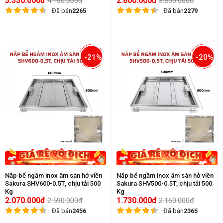
3.330.000đ
2.800.000đ
4.160.000đ
3.500.000đ
Đã bán
2265
Đã bán
2279
-21%
-20%
Nắp bể ngầm inox âm sàn hở viền
Nắp bể ngầm inox âm sàn hở viền
Sakura SHV600-0.5T, chịu tải 500
Sakura SHV500-0.5T, chịu tải 500
Kg
Kg
2.070.000đ
1.730.000đ
2.590.000đ
2.160.000đ
Đã bán
2456
Đã bán
2365