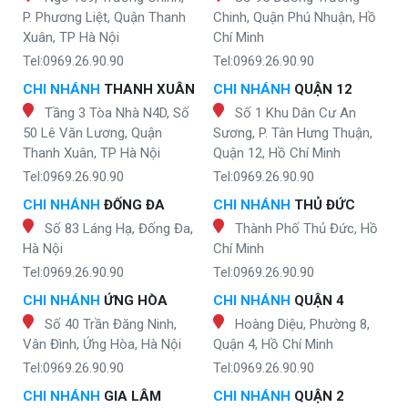
P. Phương Liệt, Quận Thanh
Chinh, Quận Phú Nhuận, Hồ
Xuân, TP Hà Nội
Chí Minh
Tel:0969.26.90.90
Tel:0969.26.90.90
CHI NHÁNH
THANH XUÂN
CHI NHÁNH
QUẬN 12
Tầng 3 Tòa Nhà N4D, Số
Số 1 Khu Dân Cư An
50 Lê Văn Lương, Quận
Sương, P. Tân Hưng Thuận,
Thanh Xuân, TP Hà Nội
Quận 12, Hồ Chí Minh
Tel:0969.26.90.90
Tel:0969.26.90.90
CHI NHÁNH
ĐỐNG ĐA
CHI NHÁNH
THỦ ĐỨC
Số 83 Láng Hạ, Đống Đa,
Thành Phố Thủ Đức, Hồ
Hà Nội
Chí Minh
Tel:0969.26.90.90
Tel:0969.26.90.90
CHI NHÁNH
ỨNG HÒA
CHI NHÁNH
QUẬN 4
Số 40 Trần Đăng Ninh,
Hoàng Diệu, Phường 8,
Vân Đình, Ứng Hòa, Hà Nội
Quận 4, Hồ Chí Minh
Tel:0969.26.90.90
Tel:0969.26.90.90
CHI NHÁNH
GIA LÂM
CHI NHÁNH
QUẬN 2