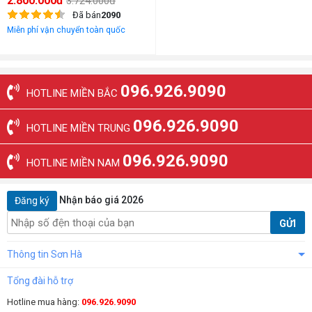
2.800.000đ
3.724.000đ
Đã bán
2090
Miễn phí vận chuyển toàn quốc
096.926.9090
HOTLINE MIỀN BẮC
096.926.9090
HOTLINE MIỀN TRUNG
096.926.9090
HOTLINE MIỀN NAM
Nhận báo giá 2026
Đăng ký
GỬI
Thông tin Sơn Hà
Tổng đài hỗ trợ
Hotline mua hàng:
096.926.9090