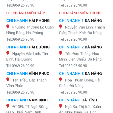
Tel:0969.26.90.90
Tel:0969.26.90.90
CHI NHÁNH MIỀN BẮC:
CHI NHÁNH MIỀN TRUNG:
CHI NHÁNH
HẢI PHÒNG
CHI NHÁNH 1
ĐÀ NẴNG
Phường Thượng Lý, Quận
Nguyễn Văn Linh, Thạch
Hồng Bàng, Hải Phòng
Gián, Thanh Khê, Đà Nẵng
Tel:0969.26.90.90
Tel:0969.26.90.90
CHI NHÁNH
HẢI DƯƠNG
CHI NHÁNH 2
ĐÀ NẴNG
Nguyễn Văn Linh, Tân
Tôn Đức Thắng, Hoà
Bình, Hải Dương
Minh, Liên Chiểu, Đà Nẵng
Tel:0969.26.90.90
Tel:0969.26.90.90
CHI NHÁNH
VĨNH PHÚC
CHI NHÁNH 3
ĐÀ NẴNG
Tân Triều, Lập Thạch,
Hòa Thuận Đông, Hải
Vĩnh Phúc
Châu, Đà Nẵng
Tel:0969.26.90.90
Tel:0969.26.90.90
CHI NHÁNH
NAM ĐỊNH
CHI NHÁNH
HÀ TĨNH
ĐT489, TT. Ngô Đồng,
Ngã Ba, Thị trấn Xuân
Giao Thuỷ, Nam Định
An, Nghi Xuân, Hà Tĩnh