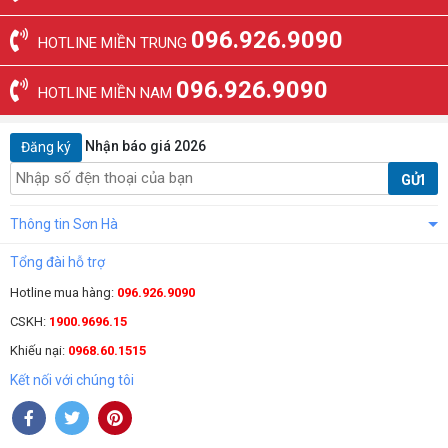
096.926.9090
HOTLINE MIỀN TRUNG
096.926.9090
HOTLINE MIỀN NAM
Nhận báo giá 2026
Đăng ký
GỬI
Thông tin Sơn Hà
Tổng đài hỗ trợ
Hotline mua hàng:
096.926.9090
CSKH:
1900.9696.15
Khiếu nại:
0968.60.1515
Kết nối với chúng tôi