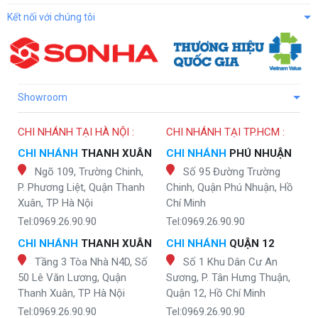
Kết nối với chúng tôi
Showroom
CHI NHÁNH TẠI HÀ NỘI :
CHI NHÁNH TẠI TP.HCM :
CHI NHÁNH
THANH XUÂN
CHI NHÁNH
PHÚ NHUẬN
Ngõ 109, Trường Chinh,
Số 95 Đường Trường
P. Phương Liệt, Quận Thanh
Chinh, Quận Phú Nhuận, Hồ
Xuân, TP Hà Nội
Chí Minh
Tel:0969.26.90.90
Tel:0969.26.90.90
CHI NHÁNH
THANH XUÂN
CHI NHÁNH
QUẬN 12
Tầng 3 Tòa Nhà N4D, Số
Số 1 Khu Dân Cư An
50 Lê Văn Lương, Quận
Sương, P. Tân Hưng Thuận,
Thanh Xuân, TP Hà Nội
Quận 12, Hồ Chí Minh
Tel:0969.26.90.90
Tel:0969.26.90.90