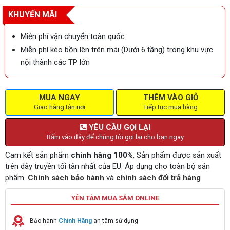
KHUYẾN MÃI
Miễn phí vận chuyển toàn quốc
Miễn phí kéo bồn lên trên mái (Dưới 6 tầng) trong khu vực
nội thành các TP lớn
MUA NGAY
THÊM VÀO GIỎ
Giao hàng tận nơi
Tiếp tục mua hàng
YÊU CẦU GỌI LẠI
Bấm vào đây để chúng tôi gọi lại cho bạn ngay
Cam kết sản phẩm
chính hãng 100%
, Sản phẩm được sản xuất
trên dây truyền tối tân nhất của EU. Áp dụng cho toàn bộ sản
phẩm.
Chính sách bảo hành
và
chính sách đổi trả hàng
YÊN TÂM MUA SẮM ONLINE
Bảo hành
Chính Hãng
an tâm sử dụng