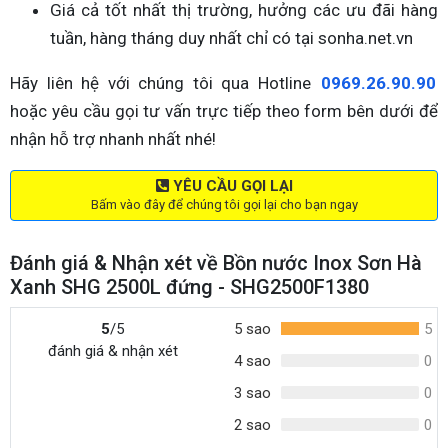
Giá cả tốt nhất thị trường, hưởng các ưu đãi hàng
tuần, hàng tháng duy nhất chỉ có tại sonha.net.vn
Hãy liên hệ với chúng tôi qua Hotline
0969.26.90.90
hoặc yêu cầu gọi tư vấn trực tiếp theo form bên dưới để
nhận hỗ trợ nhanh nhất nhé!
YÊU CẦU GỌI LẠI
Bấm vào đây để chúng tôi gọi lại cho bạn ngay
Đánh giá & Nhận xét về Bồn nước Inox Sơn Hà
Xanh SHG 2500L đứng - SHG2500F1380
5
/5
5 sao
5
đánh giá & nhận xét
4 sao
0
3 sao
0
2 sao
0