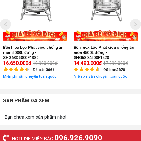
Bồn Inox Lộc Phát siêu chống ăn
Bồn Inox Lộc Phát siêu chống ăn
mòn 5000L đứng -
mòn 4500L đứng -
SHG68D5000F1380
SHG68D4500F1420
16.650.000đ
14.490.000đ
19.980.000đ
17.390.000đ
Đã bán
3666
Đã bán
2870
Miễn phí vận chuyển toàn quốc
Miễn phí vận chuyển toàn quốc
SẢN PHẨM ĐÃ XEM
Bạn chưa xem sản phẩm nào!
096.926.9090
HOTLINE MIỀN BẮC