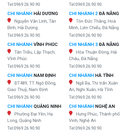
Tel:0969.26.90.90
Tel:0969.26.90.90
CHI NHÁNH
HẢI DƯƠNG
CHI NHÁNH 2
ĐÀ NẴNG
Nguyễn Văn Linh, Tân
Tôn Đức Thắng, Hoà
Bình, Hải Dương
Minh, Liên Chiểu, Đà Nẵng
Tel:0969.26.90.90
Tel:0969.26.90.90
CHI NHÁNH
VĨNH PHÚC
CHI NHÁNH 3
ĐÀ NẴNG
Tân Triều, Lập Thạch,
Hòa Thuận Đông, Hải
Vĩnh Phúc
Châu, Đà Nẵng
Tel:0969.26.90.90
Tel:0969.26.90.90
CHI NHÁNH
NAM ĐỊNH
CHI NHÁNH
HÀ TĨNH
ĐT489, TT. Ngô Đồng,
Ngã Ba, Thị trấn Xuân
Giao Thuỷ, Nam Định
An, Nghi Xuân, Hà Tĩnh
Tel:0969.26.90.90
Tel:0969.26.90.90
CHI NHÁNH
QUẢNG NINH
CHI NHÁNH
NGHỆ AN
Phường Đại Yên, Hạ
Hưng Phúc, Thành phố
Long, Quảng Ninh
Vinh, Nghệ An
Tel:0969.26.90.90
Tel:0969.26.90.90