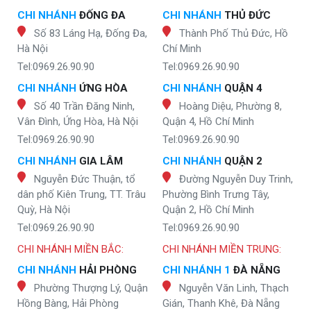
CHI NHÁNH
ĐỐNG ĐA
CHI NHÁNH
THỦ ĐỨC
Số 83 Láng Hạ, Đống Đa,
Thành Phố Thủ Đức, Hồ
Hà Nội
Chí Minh
Tel:0969.26.90.90
Tel:0969.26.90.90
CHI NHÁNH
ỨNG HÒA
CHI NHÁNH
QUẬN 4
Số 40 Trần Đăng Ninh,
Hoàng Diệu, Phường 8,
Vân Đình, Ứng Hòa, Hà Nội
Quận 4, Hồ Chí Minh
Tel:0969.26.90.90
Tel:0969.26.90.90
CHI NHÁNH
GIA LÂM
CHI NHÁNH
QUẬN 2
Nguyễn Đức Thuận, tổ
Đường Nguyễn Duy Trinh,
dân phố Kiên Trung, TT. Trâu
Phường Bình Trưng Tây,
Quỳ, Hà Nội
Quận 2, Hồ Chí Minh
Tel:0969.26.90.90
Tel:0969.26.90.90
CHI NHÁNH MIỀN BẮC:
CHI NHÁNH MIỀN TRUNG:
CHI NHÁNH
HẢI PHÒNG
CHI NHÁNH 1
ĐÀ NẴNG
Phường Thượng Lý, Quận
Nguyễn Văn Linh, Thạch
Hồng Bàng, Hải Phòng
Gián, Thanh Khê, Đà Nẵng