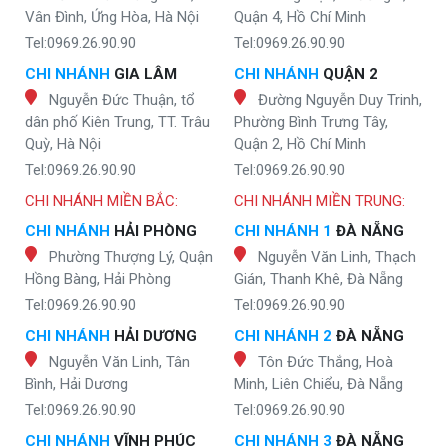
Vân Đình, Ứng Hòa, Hà Nội
Quận 4, Hồ Chí Minh
Tel:0969.26.90.90
Tel:0969.26.90.90
CHI NHÁNH
GIA LÂM
CHI NHÁNH
QUẬN 2
Nguyễn Đức Thuận, tổ
Đường Nguyễn Duy Trinh,
dân phố Kiên Trung, TT. Trâu
Phường Bình Trưng Tây,
Quỳ, Hà Nội
Quận 2, Hồ Chí Minh
Tel:0969.26.90.90
Tel:0969.26.90.90
CHI NHÁNH MIỀN BẮC:
CHI NHÁNH MIỀN TRUNG:
CHI NHÁNH
HẢI PHÒNG
CHI NHÁNH 1
ĐÀ NẴNG
Phường Thượng Lý, Quận
Nguyễn Văn Linh, Thạch
Hồng Bàng, Hải Phòng
Gián, Thanh Khê, Đà Nẵng
Tel:0969.26.90.90
Tel:0969.26.90.90
CHI NHÁNH
HẢI DƯƠNG
CHI NHÁNH 2
ĐÀ NẴNG
Nguyễn Văn Linh, Tân
Tôn Đức Thắng, Hoà
Bình, Hải Dương
Minh, Liên Chiểu, Đà Nẵng
Tel:0969.26.90.90
Tel:0969.26.90.90
CHI NHÁNH
VĨNH PHÚC
CHI NHÁNH 3
ĐÀ NẴNG