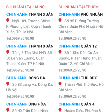
CHI NHÁNH TẠI HÀ NỘI :
CHI NHÁNH TẠI TP.HCM :
CHI NHÁNH
THANH XUÂN
CHI NHÁNH
PHÚ NHUẬN
Ngõ 109, Trường Chinh,
Số 95 Đường Trường
P. Phương Liệt, Quận Thanh
Chinh, Quận Phú Nhuận, Hồ
Xuân, TP Hà Nội
Chí Minh
Tel:0969.26.90.90
Tel:0969.26.90.90
CHI NHÁNH
THANH XUÂN
CHI NHÁNH
QUẬN 12
Tầng 3 Tòa Nhà N4D, Số
Số 1 Khu Dân Cư An
50 Lê Văn Lương, Quận
Sương, P. Tân Hưng Thuận,
Thanh Xuân, TP Hà Nội
Quận 12, Hồ Chí Minh
Tel:0969.26.90.90
Tel:0969.26.90.90
CHI NHÁNH
ĐỐNG ĐA
CHI NHÁNH
THỦ ĐỨC
Số 83 Láng Hạ, Đống Đa,
Thành Phố Thủ Đức, Hồ
Hà Nội
Chí Minh
Tel:0969.26.90.90
Tel:0969.26.90.90
CHI NHÁNH
ỨNG HÒA
CHI NHÁNH
QUẬN 4
Số 40 Trần Đăng Ninh,
Hoàng Diệu, Phường 8,