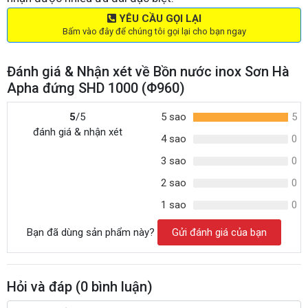
YÊU CẦU GỌI LẠI
Bấm vào đây để chúng tôi gọi lại cho bạn ngay
Đánh giá & Nhận xét về Bồn nước inox Sơn Hà
Apha đứng SHD 1000 (Φ960)
5
/5
5 sao
5
đánh giá & nhận xét
4 sao
0
3 sao
0
2 sao
0
1 sao
0
Bạn đã dùng sản phẩm này?
Gửi đánh giá của bạn
Hỏi và đáp (
0
bình luận)