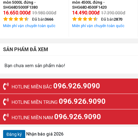
mòn 5000L đứng -
mòn 4500L đứng -
SHG68D5000F1380
SHG68D4500F1420
16.650.000đ
14.490.000đ
19.980.000đ
17.390.000đ
Đã bán
3666
Đã bán
2870
Miễn phí vận chuyển toàn quốc
Miễn phí vận chuyển toàn quốc
SẢN PHẨM ĐÃ XEM
Bạn chưa xem sản phẩm nào!
096.926.9090
HOTLINE MIỀN BẮC
096.926.9090
HOTLINE MIỀN TRUNG
096.926.9090
HOTLINE MIỀN NAM
Nhận báo giá 2026
Đăng ký