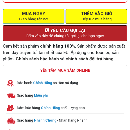
MUA NGAY
THÊM VÀO GIỎ
Giao hàng tận nơi
Tiếp tục mua hàng
YÊU CẦU GỌI LẠI
Bấm vào đây để chúng tôi gọi lại cho bạn ngay
Cam kết sản phẩm
chính hãng 100%
, Sản phẩm được sản xuất
trên dây truyền tối tân nhất của EU. Áp dụng cho toàn bộ sản
phẩm.
Chính sách bảo hành
và
chính sách đổi trả hàng
YÊN TÂM MUA SẮM ONLINE
Bảo hành
Chính Hãng
an tâm sử dụng
Giao hàng
Miễn phí
Đảm bảo hàng
Chính Hãng
chất lượng cao
Giao hàng
Nhanh Chóng
- Nhận hàng Nhanh