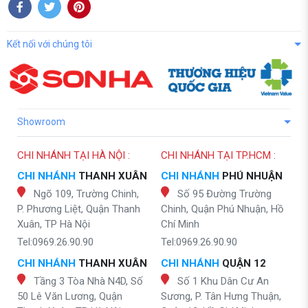
Kết nối với chúng tôi
Showroom
CHI NHÁNH TẠI HÀ NỘI :
CHI NHÁNH TẠI TP.HCM :
CHI NHÁNH
THANH XUÂN
CHI NHÁNH
PHÚ NHUẬN
Ngõ 109, Trường Chinh,
Số 95 Đường Trường
P. Phương Liệt, Quận Thanh
Chinh, Quận Phú Nhuận, Hồ
Xuân, TP Hà Nội
Chí Minh
Tel:0969.26.90.90
Tel:0969.26.90.90
CHI NHÁNH
THANH XUÂN
CHI NHÁNH
QUẬN 12
Tầng 3 Tòa Nhà N4D, Số
Số 1 Khu Dân Cư An
50 Lê Văn Lương, Quận
Sương, P. Tân Hưng Thuận,