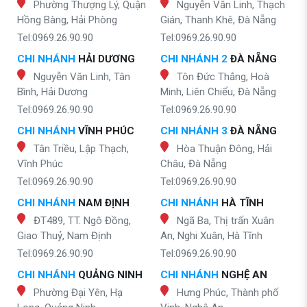
Phường Thượng Lý, Quận
Nguyễn Văn Linh, Thạch
Hồng Bàng, Hải Phòng
Gián, Thanh Khê, Đà Nẵng
Tel:0969.26.90.90
Tel:0969.26.90.90
CHI NHÁNH
HẢI DƯƠNG
CHI NHÁNH 2
ĐÀ NẴNG
Nguyễn Văn Linh, Tân
Tôn Đức Thắng, Hoà
Bình, Hải Dương
Minh, Liên Chiểu, Đà Nẵng
Tel:0969.26.90.90
Tel:0969.26.90.90
CHI NHÁNH
VĨNH PHÚC
CHI NHÁNH 3
ĐÀ NẴNG
Tân Triều, Lập Thạch,
Hòa Thuận Đông, Hải
Vĩnh Phúc
Châu, Đà Nẵng
Tel:0969.26.90.90
Tel:0969.26.90.90
CHI NHÁNH
NAM ĐỊNH
CHI NHÁNH
HÀ TĨNH
ĐT489, TT. Ngô Đồng,
Ngã Ba, Thị trấn Xuân
Giao Thuỷ, Nam Định
An, Nghi Xuân, Hà Tĩnh
Tel:0969.26.90.90
Tel:0969.26.90.90
CHI NHÁNH
QUẢNG NINH
CHI NHÁNH
NGHỆ AN
Phường Đại Yên, Hạ
Hưng Phúc, Thành phố