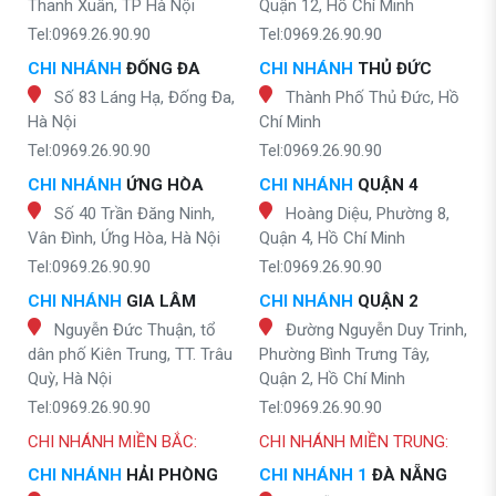
Thanh Xuân, TP Hà Nội
Quận 12, Hồ Chí Minh
Tel:0969.26.90.90
Tel:0969.26.90.90
CHI NHÁNH
ĐỐNG ĐA
CHI NHÁNH
THỦ ĐỨC
Số 83 Láng Hạ, Đống Đa,
Thành Phố Thủ Đức, Hồ
Hà Nội
Chí Minh
Tel:0969.26.90.90
Tel:0969.26.90.90
CHI NHÁNH
ỨNG HÒA
CHI NHÁNH
QUẬN 4
Số 40 Trần Đăng Ninh,
Hoàng Diệu, Phường 8,
Vân Đình, Ứng Hòa, Hà Nội
Quận 4, Hồ Chí Minh
Tel:0969.26.90.90
Tel:0969.26.90.90
CHI NHÁNH
GIA LÂM
CHI NHÁNH
QUẬN 2
Nguyễn Đức Thuận, tổ
Đường Nguyễn Duy Trinh,
dân phố Kiên Trung, TT. Trâu
Phường Bình Trưng Tây,
Quỳ, Hà Nội
Quận 2, Hồ Chí Minh
Tel:0969.26.90.90
Tel:0969.26.90.90
CHI NHÁNH MIỀN BẮC:
CHI NHÁNH MIỀN TRUNG:
CHI NHÁNH
HẢI PHÒNG
CHI NHÁNH 1
ĐÀ NẴNG