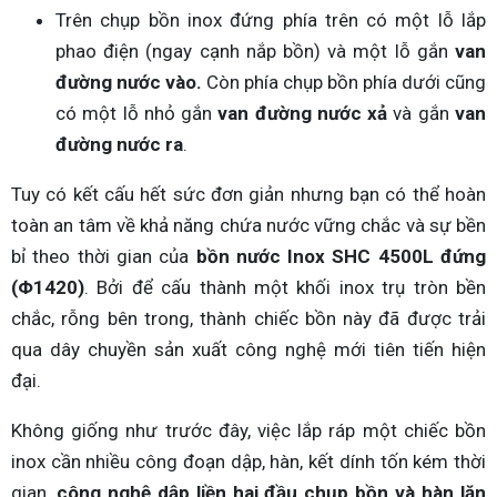
Trên chụp bồn inox đứng phía trên có một lỗ lắp
phao điện (ngay cạnh nắp bồn) và một lỗ gắn
van
đường nước vào.
Còn phía chụp bồn phía dưới cũng
có một lỗ nhỏ gắn
van đường nước xả
và gắn
van
đường nước ra
.
Tuy có kết cấu hết sức đơn giản nhưng bạn có thể hoàn
toàn an tâm về khả năng chứa nước vững chắc và sự bền
bỉ theo thời gian của
bồn nước Inox SHC 4500L đứng
(Φ1420)
. Bởi để cấu thành một khối inox trụ tròn bền
chắc, rỗng bên trong, thành chiếc bồn này đã được trải
qua dây chuyền sản xuất công nghệ mới tiên tiến hiện
đại.
Không giống như trước đây, việc lắp ráp một chiếc bồn
inox cần nhiều công đoạn dập, hàn, kết dính tốn kém thời
gian,
công nghệ dập liền hai đầu chụp bồn và hàn lăn