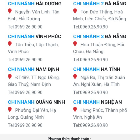
CHI NHÁNH
HẢI DƯƠNG
CHI NHÁNH 2
ĐÀ NẴNG
Nguyễn Văn Linh, Tân
Tôn Đức Thắng, Hoà
Bình, Hải Dương
Minh, Liên Chiểu, Đà Nẵng
Tel:0969.26.90.90
Tel:0969.26.90.90
CHI NHÁNH
VĨNH PHÚC
CHI NHÁNH 3
ĐÀ NẴNG
Tân Triều, Lập Thạch,
Hòa Thuận Đông, Hải
Vĩnh Phúc
Châu, Đà Nẵng
Tel:0969.26.90.90
Tel:0969.26.90.90
CHI NHÁNH
NAM ĐỊNH
CHI NHÁNH
HÀ TĨNH
ĐT489, TT. Ngô Đồng,
Ngã Ba, Thị trấn Xuân
Giao Thuỷ, Nam Định
An, Nghi Xuân, Hà Tĩnh
Tel:0969.26.90.90
Tel:0969.26.90.90
CHI NHÁNH
QUẢNG NINH
CHI NHÁNH
NGHỆ AN
Phường Đại Yên, Hạ
Hưng Phúc, Thành phố
Long, Quảng Ninh
Vinh, Nghệ An
Tel:0969.26.90.90
Tel:0969.26.90.90
Phương thức thanh toán :