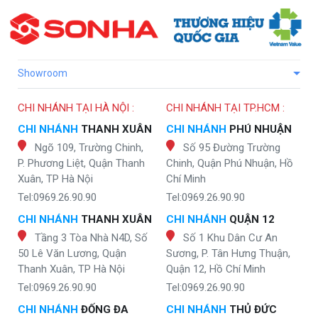
Showroom
CHI NHÁNH TẠI HÀ NỘI :
CHI NHÁNH TẠI TP.HCM :
CHI NHÁNH
THANH XUÂN
CHI NHÁNH
PHÚ NHUẬN
Ngõ 109, Trường Chinh,
Số 95 Đường Trường
P. Phương Liệt, Quận Thanh
Chinh, Quận Phú Nhuận, Hồ
Xuân, TP Hà Nội
Chí Minh
Tel:0969.26.90.90
Tel:0969.26.90.90
CHI NHÁNH
THANH XUÂN
CHI NHÁNH
QUẬN 12
Tầng 3 Tòa Nhà N4D, Số
Số 1 Khu Dân Cư An
50 Lê Văn Lương, Quận
Sương, P. Tân Hưng Thuận,
Thanh Xuân, TP Hà Nội
Quận 12, Hồ Chí Minh
Tel:0969.26.90.90
Tel:0969.26.90.90
CHI NHÁNH
ĐỐNG ĐA
CHI NHÁNH
THỦ ĐỨC