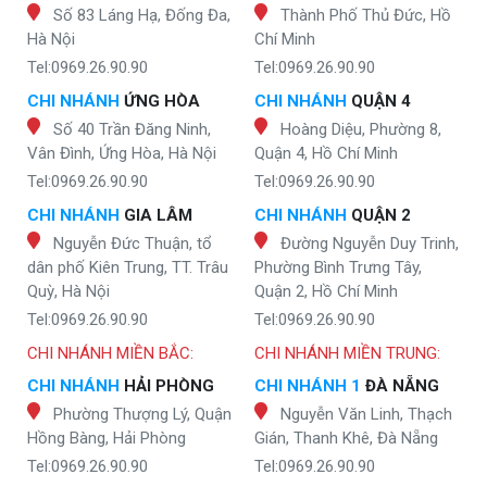
Số 83 Láng Hạ, Đống Đa,
Thành Phố Thủ Đức, Hồ
Hà Nội
Chí Minh
Tel:0969.26.90.90
Tel:0969.26.90.90
CHI NHÁNH
ỨNG HÒA
CHI NHÁNH
QUẬN 4
Số 40 Trần Đăng Ninh,
Hoàng Diệu, Phường 8,
Vân Đình, Ứng Hòa, Hà Nội
Quận 4, Hồ Chí Minh
Tel:0969.26.90.90
Tel:0969.26.90.90
CHI NHÁNH
GIA LÂM
CHI NHÁNH
QUẬN 2
Nguyễn Đức Thuận, tổ
Đường Nguyễn Duy Trinh,
dân phố Kiên Trung, TT. Trâu
Phường Bình Trưng Tây,
Quỳ, Hà Nội
Quận 2, Hồ Chí Minh
Tel:0969.26.90.90
Tel:0969.26.90.90
CHI NHÁNH MIỀN BẮC:
CHI NHÁNH MIỀN TRUNG:
CHI NHÁNH
HẢI PHÒNG
CHI NHÁNH 1
ĐÀ NẴNG
Phường Thượng Lý, Quận
Nguyễn Văn Linh, Thạch
Hồng Bàng, Hải Phòng
Gián, Thanh Khê, Đà Nẵng
Tel:0969.26.90.90
Tel:0969.26.90.90