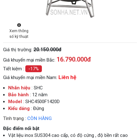
Xem thông
số kỹ thuật
20.150.000đ
Giá thị trường:
16.790.000
đ
Giá khuyến mại miền Bắc:
Tiết kiệm :
-17%
Liên hệ
Giá khuyến mại miền Nam:
Nhãn hiệu
: SHC
Bảo hành
: 12 năm
Model
: SHC4500F1420D
Kiểu dáng
: Đứng
Tình trạng :
CÒN HÀNG
Đặc điểm nổi bật
Vật liệu inox SUS304 cao cấp, có độ cứng , độ bền rất cao