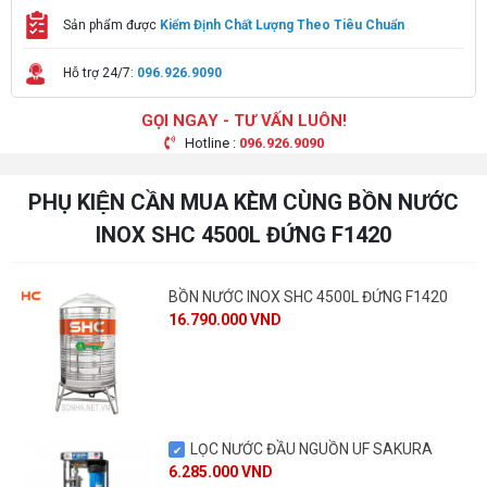
Sản phẩm được
Kiểm Định Chất Lượng Theo Tiêu Chuẩn
Hỗ trợ 24/7:
096.926.9090
GỌI NGAY - TƯ VẤN LUÔN!
Hotline :
096.926.9090
PHỤ KIỆN CẦN MUA KÈM CÙNG BỒN NƯỚC
INOX SHC 4500L ĐỨNG F1420
BỒN NƯỚC INOX SHC 4500L ĐỨNG F1420
16.790.000 VND
LỌC NƯỚC ĐẦU NGUỒN UF SAKURA
6.285.000 VND