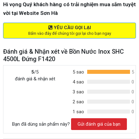
Hi vọng Quý khách hàng có trải nghiệm mua sắm tuyệt
vời tại Website Sơn Hà
YÊU CẦU GỌI LẠI
Bấm vào đây để chúng tôi gọi lại cho bạn ngay
Đánh giá & Nhận xét về Bồn Nước Inox SHC
4500L Đứng F1420
5
/5
5 sao
5
đánh giá & nhận xét
4 sao
0
3 sao
0
2 sao
0
1 sao
0
Bạn đã dùng sản phẩm này?
Gửi đánh giá của bạn