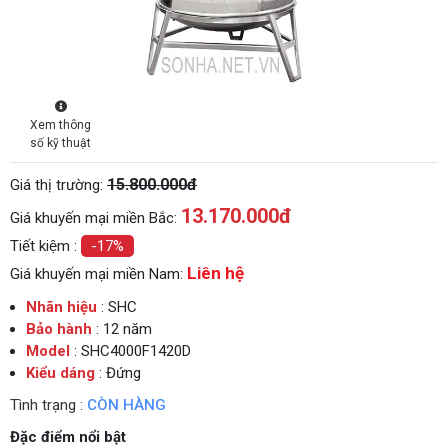
Xem thông
số kỹ thuật
15.800.000đ
Giá thị trường:
13.170.000
đ
Giá khuyến mại miền Bắc:
Tiết kiệm :
-17%
Liên hệ
Giá khuyến mại miền Nam:
Nhãn hiệu
: SHC
Bảo hành
: 12 năm
Model
: SHC4000F1420D
Kiểu dáng
: Đứng
Tình trạng :
CÒN HÀNG
Đặc điểm nổi bật