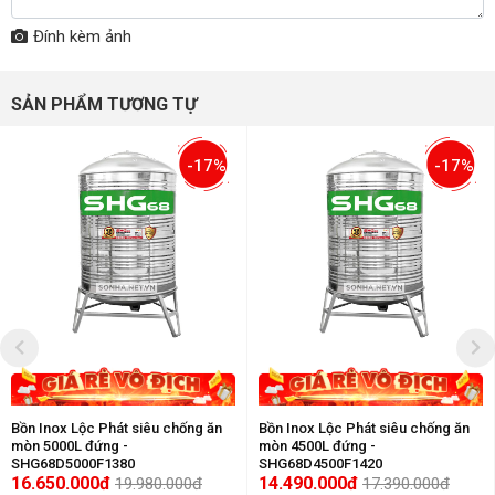
Đính kèm ảnh
SẢN PHẨM TƯƠNG TỰ
-17%
-17%
Bồn Inox Lộc Phát siêu chống ăn
Bồn Inox Lộc Phát siêu chống ăn
mòn 5000L đứng -
mòn 4500L đứng -
SHG68D5000F1380
SHG68D4500F1420
16.650.000đ
14.490.000đ
19.980.000đ
17.390.000đ