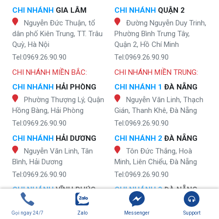
CHI NHÁNH
GIA LÂM
CHI NHÁNH
QUẬN 2
Nguyễn Đức Thuận, tổ
Đường Nguyễn Duy Trinh,
dân phố Kiên Trung, TT. Trâu
Phường Bình Trưng Tây,
Quỳ, Hà Nội
Quận 2, Hồ Chí Minh
Tel:0969.26.90.90
Tel:0969.26.90.90
CHI NHÁNH MIỀN BẮC:
CHI NHÁNH MIỀN TRUNG:
CHI NHÁNH
HẢI PHÒNG
CHI NHÁNH 1
ĐÀ NẴNG
Phường Thượng Lý, Quận
Nguyễn Văn Linh, Thạch
Hồng Bàng, Hải Phòng
Gián, Thanh Khê, Đà Nẵng
Tel:0969.26.90.90
Tel:0969.26.90.90
CHI NHÁNH
HẢI DƯƠNG
CHI NHÁNH 2
ĐÀ NẴNG
Nguyễn Văn Linh, Tân
Tôn Đức Thắng, Hoà
Bình, Hải Dương
Minh, Liên Chiểu, Đà Nẵng
Tel:0969.26.90.90
Tel:0969.26.90.90
CHI NHÁNH
VĨNH PHÚC
CHI NHÁNH 3
ĐÀ NẴNG
Tân Triều, Lập Thạch,
Hòa Thuận Đông, Hải
Vĩnh Phúc
Châu, Đà Nẵng
Gọi ngay 24/7
Zalo
Messenger
Support