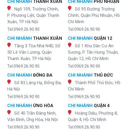
CHI NHÁNH
THANH XUÂN
CHI NHÁNH
PHÚ NHUẬN
Ngõ 109, Trường Chinh,
Số 95 Đường Trường
P. Phương Liệt, Quận Thanh
Chinh, Quận Phú Nhuận, Hồ
Xuân, TP Hà Nội
Chí Minh
Tel:0969.26.90.90
Tel:0969.26.90.90
CHI NHÁNH
THANH XUÂN
CHI NHÁNH
QUẬN 12
Tầng 3 Tòa Nhà N4D, Số
Số 1 Khu Dân Cư An
50 Lê Văn Lương, Quận
Sương, P. Tân Hưng Thuận,
Thanh Xuân, TP Hà Nội
Quận 12, Hồ Chí Minh
Tel:0969.26.90.90
Tel:0969.26.90.90
CHI NHÁNH
ĐỐNG ĐA
CHI NHÁNH
THỦ ĐỨC
Số 83 Láng Hạ, Đống Đa,
Thành Phố Thủ Đức, Hồ
Hà Nội
Chí Minh
Tel:0969.26.90.90
Tel:0969.26.90.90
CHI NHÁNH
ỨNG HÒA
CHI NHÁNH
QUẬN 4
Số 40 Trần Đăng Ninh,
Hoàng Diệu, Phường 8,
Vân Đình, Ứng Hòa, Hà Nội
Quận 4, Hồ Chí Minh
Tel:0969.26.90.90
Tel:0969.26.90.90