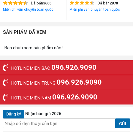
Đã bán
3666
Đã bán
2870
Miễn phí vận chuyển toàn quốc
Miễn phí vận chuyển toàn quốc
SẢN PHẨM ĐÃ XEM
Bạn chưa xem sản phẩm nào!
096.926.9090
HOTLINE MIỀN BẮC
096.926.9090
HOTLINE MIỀN TRUNG
096.926.9090
HOTLINE MIỀN NAM
Nhận báo giá 2026
Đăng ký
GỬI