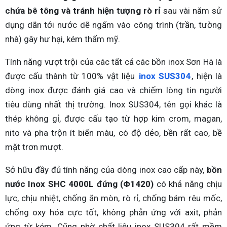
chứa bê tông và tránh hiện tượng rò rỉ
sau vài năm sử
dụng dẫn tới nước dễ ngấm vào công trình (trần, tường
nhà) gây hư hại, kém thẩm mỹ.
Tính năng vượt trội của các tất cả các bồn inox Sơn Hà là
được cấu thành từ 100% vật liệu
inox SUS304
, hiện là
dòng inox được đánh giá cao và chiếm lòng tin người
tiêu dùng nhất thị trường. Inox SUS304, tên gọi khác là
thép không gỉ, được cấu tạo từ hợp kim crom, magan,
nito và pha trộn ít biến màu, có độ dẻo, bền rất cao, bề
mặt trơn mượt.
Sở hữu đầy đủ tính năng của dòng inox cao cấp này,
bồn
nước Inox SHC 4000L đứng (Φ1420)
có khả năng chịu
lực, chịu nhiệt, chống ăn mòn, rò rỉ, chống bám rêu mốc,
chống oxy hóa cực tốt, không phản ứng với axit, phản
ứng từ kém. Cũng nhờ chất liệu inox SUS304 rất mềm