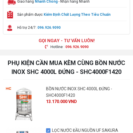
Giao hàng
Nhanh Chóng
- Nhận hàng Nhanh
Sản phẩm được
Kiểm Định Chất Lượng Theo Tiêu Chuẩn
Hỗ trợ 24/7:
096.926.9090
GỌI NGAY - TƯ VẤN LUÔN!
Hotline :
096.926.9090
PHỤ KIỆN CẦN MUA KÈM CÙNG BỒN NƯỚC
INOX SHC 4000L ĐỨNG - SHC4000F1420
BỒN NƯỚC INOX SHC 4000L ĐỨNG -
SHC4000F1420
13.170.000 VND
LỌC NƯỚC ĐẦU NGUỒN UF SAKURA