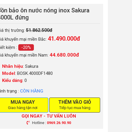
Bồn bảo ôn nước nóng inox Sakura
4000L đứng
51.862.500đ
iá thị trường:
41.490.000
đ
iá khuyến mại miền Bắc:
iết kiệm :
-20%
44.680.000đ
iá khuyến mại miền Nam:
Nhãn hiệu
: Sakura
Model
: BOSK.4000DF1480
Kiểu dáng
: 0
ình trạng :
CÒN HÀNG
MUA NGAY
THÊM VÀO GIỎ
Giao hàng tận nơi
Tiếp tục mua hàng
GỌI NGAY - TƯ VẤN LUÔN
Hotline :
0969.26.90.90