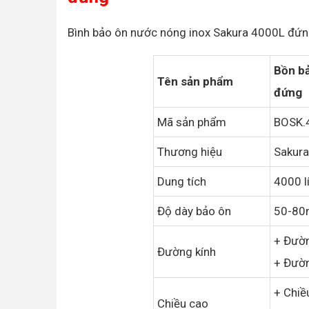
Bình bảo ôn nước nóng inox Sakura 4000L đứng
Bồn b
Tên sản phẩm
đứng
Mã sản phẩm
BOSK.
Thương hiệu
Sakur
Dung tích
4000 l
Độ dày bảo ôn
50-8
+ Đườ
Đường kính
+ Đườ
+ Chiề
Chiều cao