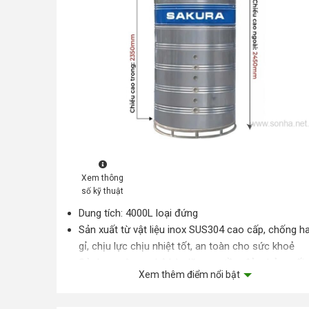
Xem thông
số kỹ thuật
Dung tích: 4000L loại đứng
Sản xuất từ vật liệu inox SUS304 cao cấp, chống h
gỉ, chịu lực chịu nhiệt tốt, an toàn cho sức khoẻ
Sử dụng công nghệ hàn lăn cao tần, đảm bảo mối
Xem thêm điểm nổi bật
hàn kín khít, bền đẹp, tăng thời gian sử dụng
Lớp bảo ôn bằng Foam Polyrthylene dày, khả năng 