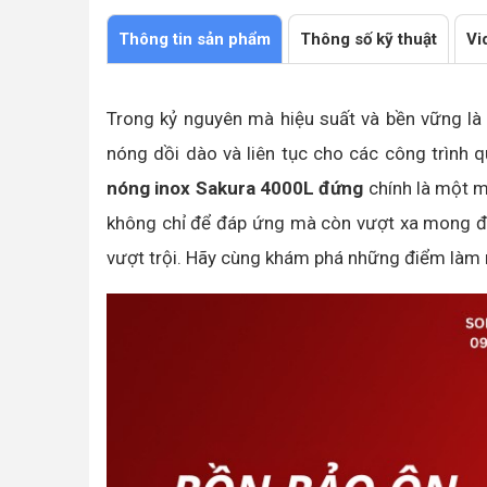
nhiệt tốt trong thời gian dài
Thời gian sản xuất và lắp đặt nhanh chóng
Thông tin sản phẩm
Thông số kỹ thuật
Vi
Trong kỷ nguyên mà hiệu suất và bền vững là
nóng dồi dào và liên tục cho các công trình 
nóng inox Sakura 4000L đứng
chính là một m
không chỉ để đáp ứng mà còn vượt xa mong đợi
vượt trội. Hãy cùng khám phá những điểm làm n