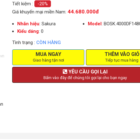
Tiết kiệm :
-20%
44.680.000đ
Giá khuyến mại miền Nam:
Nhãn hiệu
: Sakura
Model
: BOSK.4000DF148
Kiểu dáng
: 0
Tình trạng :
CÒN HÀNG
MUA NGAY
THÊM VÀO GIỎ
Giao hàng tận nơi
Tiếp tục mua hàng
YÊU CẦU GỌI LẠI
Bấm vào đây để chúng tôi gọi lại cho bạn ngay
an
giữ