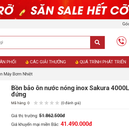
Góc
ÂN PHỐI
CÁC GIẢI THƯỞNG
QUÁ TRÌNH PHÁT TRIỂN
Ôn Máy Bơm Nhiệt
Bồn bảo ôn nước nóng inox Sakura 4000
đứng
Mã hàng: 0
(0 đánh giá)
51.862.500đ
Giá thị trường:
41.490.000
đ
Giá khuyến mại miền Bắc: