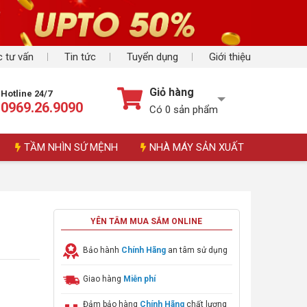
 tư vấn
Tin tức
Tuyển dụng
Giới thiệu
Giỏ hàng
Hotline 24/7
0969.26.9090
Có
0
sản phẩm
TẦM NHÌN SỨ MỆNH
NHÀ MÁY SẢN XUẤT
L
YÊN TÂM MUA SẮM ONLINE
Bảo hành
Chính Hãng
an tâm sử dụng
Giao hàng
Miễn phí
Đảm bảo hàng
Chính Hãng
chất lượng