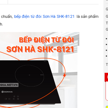
G
u chuẩn,
bếp điện từ đôi Sơn Hà SHK-8121
là sản phẩm
G
T
h.
G
T