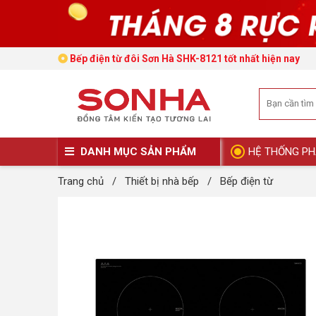
Bếp điện từ đôi Sơn Hà SHK-8121 tốt nhất hiện nay
DANH MỤC SẢN PHẨM
HỆ THỐNG PH
Trang chủ
/
Thiết bị nhà bếp
/
Bếp điện từ