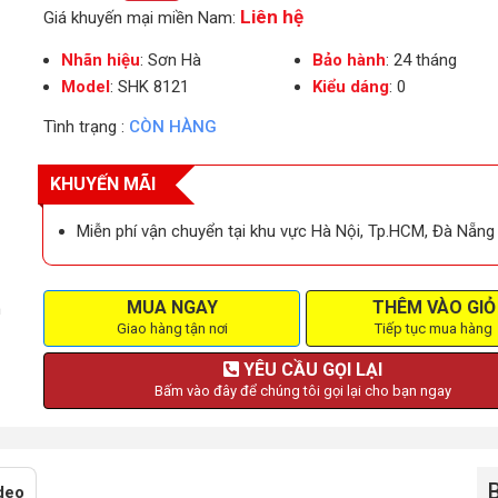
Liên hệ
Giá khuyến mại miền Nam:
Nhãn hiệu
: Sơn Hà
Bảo hành
: 24 tháng
Model
: SHK 8121
Kiểu dáng
: 0
Tình trạng :
CÒN HÀNG
KHUYẾN MÃI
Miễn phí vận chuyển tại khu vực Hà Nội, Tp.HCM, Đà Nẵng
MUA NGAY
THÊM VÀO GIỎ
h
Giao hàng tận nơi
Tiếp tục mua hàng
YÊU CẦU GỌI LẠI
Bấm vào đây để chúng tôi gọi lại cho bạn ngay
deo