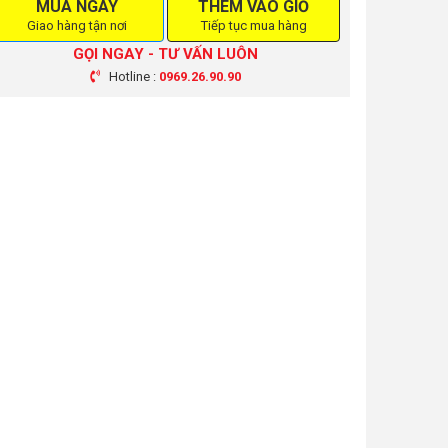
MUA NGAY
THÊM VÀO GIỎ
Giao hàng tận nơi
Tiếp tục mua hàng
GỌI NGAY - TƯ VẤN LUÔN
Hotline :
0969.26.90.90