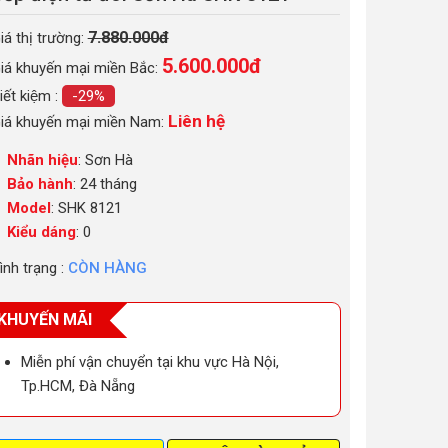
7.880.000đ
iá thị trường:
5.600.000
đ
iá khuyến mại miền Bắc:
iết kiệm :
-29%
Liên hệ
iá khuyến mại miền Nam:
Nhãn hiệu
: Sơn Hà
Bảo hành
: 24 tháng
Model
: SHK 8121
Kiểu dáng
: 0
ình trạng :
CÒN HÀNG
KHUYẾN MÃI
Miễn phí vận chuyển tại khu vực Hà Nội,
Tp.HCM, Đà Nẵng