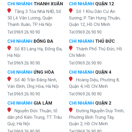
CHI NHÁNH
THANH XUÂN
CHI NHÁNH
QUẬN 12
Tầng 3 Tòa Nhà N4D, Số
Số 1 Khu Dân Cư An
50 Lê Văn Lương, Quận
Sương, P. Tân Hưng Thuận,
Thanh Xuân, TP Hà Nội
Quận 12, Hồ Chí Minh
Tel:0969.26.90.90
Tel:0969.26.90.90
CHI NHÁNH
ĐỐNG ĐA
CHI NHÁNH
THỦ ĐỨC
Số 83 Láng Hạ, Đống Đa,
Thành Phố Thủ Đức, Hồ
Hà Nội
Chí Minh
Tel:0969.26.90.90
Tel:0969.26.90.90
CHI NHÁNH
ỨNG HÒA
CHI NHÁNH
QUẬN 4
Số 40 Trần Đăng Ninh,
Hoàng Diệu, Phường 8,
Vân Đình, Ứng Hòa, Hà Nội
Quận 4, Hồ Chí Minh
Tel:0969.26.90.90
Tel:0969.26.90.90
CHI NHÁNH
GIA LÂM
CHI NHÁNH
QUẬN 2
Nguyễn Đức Thuận, tổ
Đường Nguyễn Duy Trinh,
dân phố Kiên Trung, TT. Trâu
Phường Bình Trưng Tây,
Quỳ, Hà Nội
Quận 2, Hồ Chí Minh
Tel:0969.26.90.90
Tel:0969.26.90.90