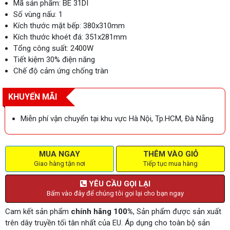
Mã sản phẩm: BE 31DI
Số vùng nấu: 1
Kích thước mặt bếp: 380x310mm
Kích thước khoét đá: 351x281mm
Tổng công suất: 2400W
Tiết kiệm 30% điện năng
Chế độ cảm ứng chống tràn
KHUYẾN MÃI
Miễn phí vận chuyển tại khu vực Hà Nội, Tp.HCM, Đà Nẵng
MUA NGAY
THÊM VÀO GIỎ
Giao hàng tận nơi
Tiếp tục mua hàng
YÊU CẦU GỌI LẠI
Bấm vào đây để chúng tôi gọi lại cho bạn ngay
Cam kết sản phẩm
chính hãng 100%
, Sản phẩm được sản xuất
trên dây truyền tối tân nhất của EU. Áp dụng cho toàn bộ sản