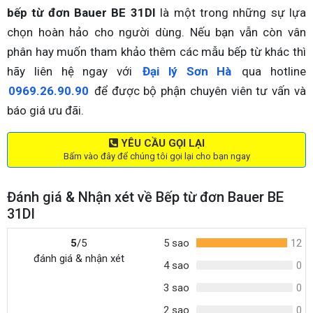
bếp từ đơn Bauer BE 31DI
là một trong những sự lựa
chọn hoàn hảo cho người dùng. Nếu bạn vẫn còn vân
phân hay muốn tham khảo thêm các mẫu bếp từ khác thì
hãy liên hệ ngay với
Đại lý Sơn Hà
qua hotline
0969.26.90.90
để được bộ phận chuyên viên tư vấn và
báo giá ưu đãi.
YÊU CẦU GỌI LẠI
Bấm vào đây để chúng tôi gọi lại cho bạn ngay
Đánh giá & Nhận xét về Bếp từ đơn Bauer BE
31DI
5
/5
5 sao
12
đánh giá & nhận xét
4 sao
0
3 sao
0
2 sao
0