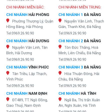
CHI NHÁNH MIỀN BẮC:
CHI NHÁNH MIỀN TRUNG:
CHI NHÁNH
HẢI PHÒNG
CHI NHÁNH 1
ĐÀ NẴNG
Phường Thượng Lý, Quận
Nguyễn Văn Linh, Thạch
Hồng Bàng, Hải Phòng
Gián, Thanh Khê, Đà Nẵng
Tel:0969.26.90.90
Tel:0969.26.90.90
CHI NHÁNH
HẢI DƯƠNG
CHI NHÁNH 2
ĐÀ NẴNG
Nguyễn Văn Linh, Tân
Tôn Đức Thắng, Hoà
Bình, Hải Dương
Minh, Liên Chiểu, Đà Nẵng
Tel:0969.26.90.90
Tel:0969.26.90.90
CHI NHÁNH
VĨNH PHÚC
CHI NHÁNH 3
ĐÀ NẴNG
Tân Triều, Lập Thạch,
Hòa Thuận Đông, Hải
Vĩnh Phúc
Châu, Đà Nẵng
Tel:0969.26.90.90
Tel:0969.26.90.90
CHI NHÁNH
NAM ĐỊNH
CHI NHÁNH
HÀ TĨNH
ĐT489, TT. Ngô Đồng,
Ngã Ba, Thị trấn Xuân
Giao Thuỷ, Nam Định
An, Nghi Xuân, Hà Tĩnh
Tel:0969.26.90.90
Tel:0969.26.90.90