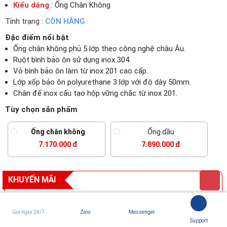
Kiểu dáng
: Ống Chân Không
Tình trạng :
CÒN HÀNG
Đặc điểm nổi bật
Ống chân không phủ 5 lớp theo công nghệ châu Âu.
Ruột bình bảo ôn sử dụng inox 304.
Vỏ bình bảo ôn làm từ inox 201 cao cấp.
Lớp xốp bảo ôn polyurethane 3 lớp với độ dày 50mm.
Chân đế inox cấu tạo hộp vững chắc từ inox 201.
Tùy chọn sản phẩm
Ống chân không
Ống dầu
7.170.000 đ
7.890.000 đ
KHUYẾN MÃI
Voucher 300K khi mua thêm chậu và vòi rửa bát với đơn
hàng từ 3Tr đồng
Gọi ngay 24/7
Zalo
Messenger
Support
Voucher 300K khi mua thêm bếp điện từ đôi