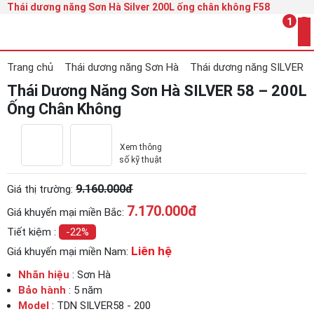
Thái dương năng Sơn Hà Silver 200L ống chân không F58
1
Trang chủ
Thái dương năng Sơn Hà
Thái dương năng SILVER
Thái Dương Năng Sơn Hà SILVER 58 – 200L
Ống Chân Không
Xem thông
số kỹ thuật
9.160.000đ
Giá thị trường:
7.170.000
đ
Giá khuyến mại miền Bắc:
Tiết kiệm :
-22%
Liên hệ
Giá khuyến mại miền Nam:
Nhãn hiệu
: Sơn Hà
Bảo hành
: 5 năm
Model
: TDN SILVER58 - 200