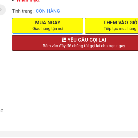
Nhãn hiệu
:
Tình trạng :
CÒN HÀNG
MUA NGAY
THÊM VÀO GIỎ
Giao hàng tận nơi
Tiếp tục mua hàng
YÊU CẦU GỌI LẠI
Bấm vào đây để chúng tôi gọi lại cho bạn ngay
ác