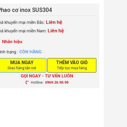
Phao cơ inox SUS304
Liên hệ
iá khuyến mại miền Bắc:
Liên hệ
iá khuyến mại miền Nam:
Nhãn hiệu
:
ình trạng :
CÒN HÀNG
MUA NGAY
THÊM VÀO GIỎ
Giao hàng tận nơi
Tiếp tục mua hàng
GỌI NGAY - TƯ VẤN LUÔN
Hotline :
0969.26.90.90