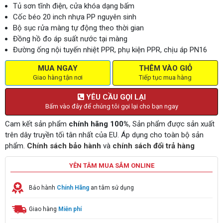
Tủ sơn tĩnh điện, cửa khóa dạng bấm
Cốc béo 20 inch nhựa PP nguyên sinh
Bộ sục rửa màng tự động theo thời gian
Đồng hồ đo áp suất nước tại màng
Đường ống nội tuyến nhiệt PPR, phụ kiện PPR, chịu áp PN16
MUA NGAY
THÊM VÀO GIỎ
Giao hàng tận nơi
Tiếp tục mua hàng
YÊU CẦU GỌI LẠI
Bấm vào đây để chúng tôi gọi lại cho bạn ngay
Cam kết sản phẩm
chính hãng 100%
, Sản phẩm được sản xuất
trên dây truyền tối tân nhất của EU. Áp dụng cho toàn bộ sản
phẩm.
Chính sách bảo hành
và
chính sách đổi trả hàng
YÊN TÂM MUA SẮM ONLINE
Bảo hành
Chính Hãng
an tâm sử dụng
Giao hàng
Miễn phí