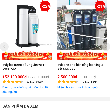
-22%
-21%
Máy lọc nước đầu nguồn WHF-
Mái che cho hệ thống lọc tổng 3
E666-AIO
cột SKMC3C
152.100.000đ
2.500.000đ
192.630.000đ
3.130.000đ
Đã bán
2367
Đã bán
1935
Bảo trì, bảo dưỡng hệ thống lọc tổng
Miễn phí vận chuyển toàn quốc.
đầu nguồn
SẢN PHẨM ĐÃ XEM