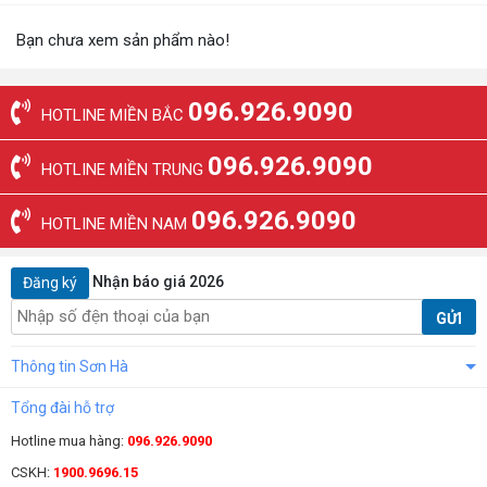
Bạn chưa xem sản phẩm nào!
096.926.9090
HOTLINE MIỀN BẮC
096.926.9090
HOTLINE MIỀN TRUNG
096.926.9090
HOTLINE MIỀN NAM
Nhận báo giá 2026
Đăng ký
GỬI
Thông tin Sơn Hà
Tổng đài hỗ trợ
Hotline mua hàng:
096.926.9090
CSKH:
1900.9696.15