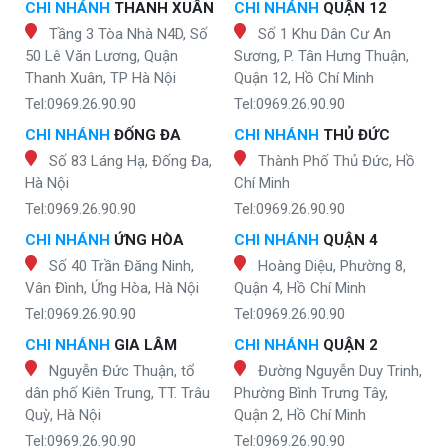
CHI NHÁNH
THANH XUÂN
CHI NHÁNH
QUẬN 12
Tầng 3 Tòa Nhà N4D, Số
Số 1 Khu Dân Cư An
50 Lê Văn Lương, Quận
Sương, P. Tân Hưng Thuận,
Thanh Xuân, TP Hà Nội
Quận 12, Hồ Chí Minh
Tel:0969.26.90.90
Tel:0969.26.90.90
CHI NHÁNH
ĐỐNG ĐA
CHI NHÁNH
THỦ ĐỨC
Số 83 Láng Hạ, Đống Đa,
Thành Phố Thủ Đức, Hồ
Hà Nội
Chí Minh
Tel:0969.26.90.90
Tel:0969.26.90.90
CHI NHÁNH
ỨNG HÒA
CHI NHÁNH
QUẬN 4
Số 40 Trần Đăng Ninh,
Hoàng Diệu, Phường 8,
Vân Đình, Ứng Hòa, Hà Nội
Quận 4, Hồ Chí Minh
Tel:0969.26.90.90
Tel:0969.26.90.90
CHI NHÁNH
GIA LÂM
CHI NHÁNH
QUẬN 2
Nguyễn Đức Thuận, tổ
Đường Nguyễn Duy Trinh,
dân phố Kiên Trung, TT. Trâu
Phường Bình Trưng Tây,
Quỳ, Hà Nội
Quận 2, Hồ Chí Minh
Tel:0969.26.90.90
Tel:0969.26.90.90