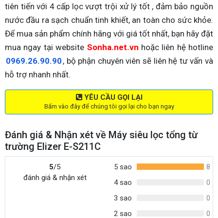
tiên tiến với 4 cấp lọc vượt trội xử lý tốt , đảm bảo nguồn
nước đầu ra sạch chuẩn tinh khiết, an toàn cho sức khỏe.
Để mua sản phẩm chính hãng với giá tốt nhất, bạn hãy đặt
mua ngay tại website
Sonha.net.vn
hoặc liên hệ hotline
0969.26.90.90
, bộ phận chuyên viên sẽ liên hệ tư vấn và
hỗ trợ nhanh nhất.
YÊU CẦU GỌI LẠI
Bấm vào đây để chúng tôi gọi lại cho bạn ngay
Đánh giá & Nhận xét về Máy siêu lọc tổng từ
trường Elizer E-S211C
5
/5
5 sao
8
đánh giá & nhận xét
4 sao
0
3 sao
0
2 sao
0