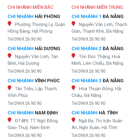
CHI NHÁNH MIỀN BẮC:
CHI NHÁNH MIỀN TRUNG:
CHI NHÁNH
HẢI PHÒNG
CHI NHÁNH 1
ĐÀ NẴNG
Phường Thượng Lý, Quận
Nguyễn Văn Linh, Thạch
Hồng Bàng, Hải Phòng
Gián, Thanh Khê, Đà Nẵng
Tel:0969.26.90.90
Tel:0969.26.90.90
CHI NHÁNH
HẢI DƯƠNG
CHI NHÁNH 2
ĐÀ NẴNG
Nguyễn Văn Linh, Tân
Tôn Đức Thắng, Hoà
Bình, Hải Dương
Minh, Liên Chiểu, Đà Nẵng
Tel:0969.26.90.90
Tel:0969.26.90.90
CHI NHÁNH
VĨNH PHÚC
CHI NHÁNH 3
ĐÀ NẴNG
Tân Triều, Lập Thạch,
Hòa Thuận Đông, Hải
Vĩnh Phúc
Châu, Đà Nẵng
Tel:0969.26.90.90
Tel:0969.26.90.90
CHI NHÁNH
NAM ĐỊNH
CHI NHÁNH
HÀ TĨNH
ĐT489, TT. Ngô Đồng,
Ngã Ba, Thị trấn Xuân
Giao Thuỷ, Nam Định
An, Nghi Xuân, Hà Tĩnh
Tel:0969.26.90.90
Tel:0969.26.90.90