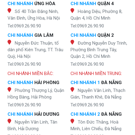
CHI NHÁNH
ỨNG HÒA
CHI NHÁNH
QUẬN 4
Số 40 Trần Đăng Ninh,
Hoàng Diệu, Phường 8,
Vân Đình, Ứng Hòa, Hà Nội
Quận 4, Hồ Chí Minh
Tel:0969.26.90.90
Tel:0969.26.90.90
CHI NHÁNH
GIA LÂM
CHI NHÁNH
QUẬN 2
Nguyễn Đức Thuận, tổ
Đường Nguyễn Duy Trinh,
dân phố Kiên Trung, TT. Trâu
Phường Bình Trưng Tây,
Quỳ, Hà Nội
Quận 2, Hồ Chí Minh
Tel:0969.26.90.90
Tel:0969.26.90.90
CHI NHÁNH MIỀN BẮC:
CHI NHÁNH MIỀN TRUNG:
CHI NHÁNH
HẢI PHÒNG
CHI NHÁNH 1
ĐÀ NẴNG
Phường Thượng Lý, Quận
Nguyễn Văn Linh, Thạch
Hồng Bàng, Hải Phòng
Gián, Thanh Khê, Đà Nẵng
Tel:0969.26.90.90
Tel:0969.26.90.90
CHI NHÁNH
HẢI DƯƠNG
CHI NHÁNH 2
ĐÀ NẴNG
Nguyễn Văn Linh, Tân
Tôn Đức Thắng, Hoà
Bình, Hải Dương
Minh, Liên Chiểu, Đà Nẵng