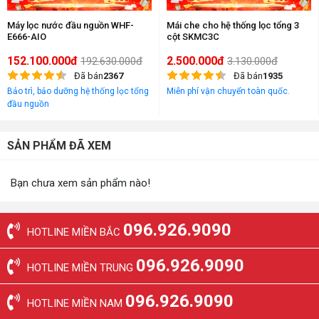
Máy lọc nước đầu nguồn WHF-
Mái che cho hệ thống lọc tổng 3
E666-AIO
cột SKMC3C
152.100.000đ
2.500.000đ
192.630.000đ
3.130.000đ
Đã bán
2367
Đã bán
1935
Bảo trì, bảo dưỡng hệ thống lọc tổng
Miễn phí vận chuyển toàn quốc.
đầu nguồn
SẢN PHẨM ĐÃ XEM
Bạn chưa xem sản phẩm nào!
096.926.9090
HOTLINE MIỀN BẮC
096.926.9090
HOTLINE MIỀN TRUNG
096.926.9090
HOTLINE MIỀN NAM