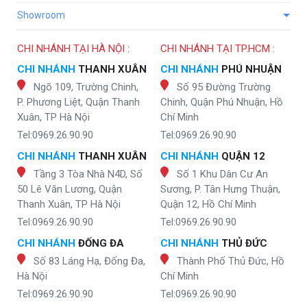
Showroom
CHI NHÁNH TẠI HÀ NỘI :
CHI NHÁNH TẠI TP.HCM :
CHI NHÁNH
THANH XUÂN
CHI NHÁNH
PHÚ NHUẬN
Ngõ 109, Trường Chinh,
Số 95 Đường Trường
P. Phương Liệt, Quận Thanh
Chinh, Quận Phú Nhuận, Hồ
Xuân, TP Hà Nội
Chí Minh
Tel:0969.26.90.90
Tel:0969.26.90.90
CHI NHÁNH
THANH XUÂN
CHI NHÁNH
QUẬN 12
Tầng 3 Tòa Nhà N4D, Số
Số 1 Khu Dân Cư An
50 Lê Văn Lương, Quận
Sương, P. Tân Hưng Thuận,
Thanh Xuân, TP Hà Nội
Quận 12, Hồ Chí Minh
Tel:0969.26.90.90
Tel:0969.26.90.90
CHI NHÁNH
ĐỐNG ĐA
CHI NHÁNH
THỦ ĐỨC
Số 83 Láng Hạ, Đống Đa,
Thành Phố Thủ Đức, Hồ
Hà Nội
Chí Minh
Tel:0969.26.90.90
Tel:0969.26.90.90