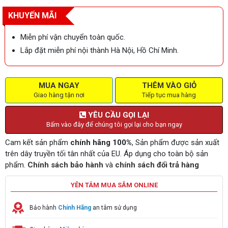
KHUYẾN MÃI
Miễn phí vận chuyển toàn quốc.
Lắp đặt miễn phí nội thành Hà Nội, Hồ Chí Minh.
MUA NGAY
THÊM VÀO GIỎ
Giao hàng tận nơi
Tiếp tục mua hàng
YÊU CẦU GỌI LẠI
Bấm vào đây để chúng tôi gọi lại cho bạn ngay
Cam kết sản phẩm
chính hãng 100%
, Sản phẩm được sản xuất
trên dây truyền tối tân nhất của EU. Áp dụng cho toàn bộ sản
phẩm.
Chính sách bảo hành
và
chính sách đổi trả hàng
YÊN TÂM MUA SẮM ONLINE
Bảo hành
Chính Hãng
an tâm sử dụng