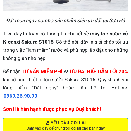
Đặt mua ngay combo sản phẩm siêu ưu đãi tại Sơn Hà
Trên đây là toàn bộ thông tin chi tiết về
máy lọc nước xử
lý canxi Sakura S1015
. Có thể nói, đây là giải pháp tối ưu
trong việc “làm mềm” nước và phù hợp lắp đặt cho những
không gian nhỏ hẹp.
Để nhận
TƯ VẤN MIỄN PHÍ
và
ƯU ĐÃI HẤP DẪN TỚI 20%
khi sở hữu thiết bị lọc nước Sakura S1015, Quý khách vui
lòng bấm “Đặt ngay” hoặc liên hệ tới Hotline:
0969.26.90.90
Sơn Hà hân hạnh được phục vụ Quý khách!
YÊU CẦU GỌI LẠI
Bấm vào đây để chúng tôi gọi lại cho bạn ngay