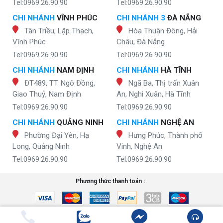
Tel:0969.26.90.90
Tel:0969.26.90.90
CHI NHÁNH
VĨNH PHÚC
CHI NHÁNH 3
ĐÀ NẴNG
Tân Triều, Lập Thạch,
Hòa Thuận Đông, Hải
Vĩnh Phúc
Châu, Đà Nẵng
Tel:0969.26.90.90
Tel:0969.26.90.90
CHI NHÁNH
NAM ĐỊNH
CHI NHÁNH
HÀ TĨNH
ĐT489, TT. Ngô Đồng,
Ngã Ba, Thị trấn Xuân
Giao Thuỷ, Nam Định
An, Nghi Xuân, Hà Tĩnh
Tel:0969.26.90.90
Tel:0969.26.90.90
CHI NHÁNH
QUẢNG NINH
CHI NHÁNH
NGHỆ AN
Phường Đại Yên, Hạ
Hưng Phúc, Thành phố
Long, Quảng Ninh
Vinh, Nghệ An
Tel:0969.26.90.90
Tel:0969.26.90.90
Phương thức thanh toán :