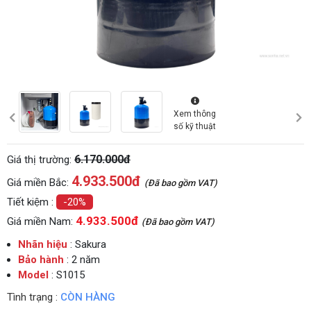
Xem thông
số kỹ thuật
6.170.000đ
Giá thị trường:
4.933.500
đ
Giá miền Bắc:
(Đã bao gồm VAT)
Tiết kiệm :
-20%
4.933.500đ
Giá miền Nam:
(Đã bao gồm VAT)
Nhãn hiệu
: Sakura
Bảo hành
: 2 năm
Model
: S1015
Tình trạng :
CÒN HÀNG