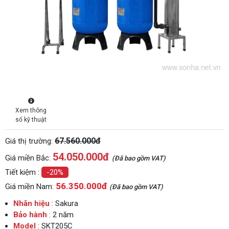
Xem thông
số kỹ thuật
67.560.000đ
Giá thị trường:
54.050.000
đ
Giá miền Bắc:
(Đã bao gồm VAT)
Tiết kiệm :
-20%
56.350.000đ
Giá miền Nam:
(Đã bao gồm VAT)
Nhãn hiệu
: Sakura
Bảo hành
: 2 năm
Model
: SKT205C