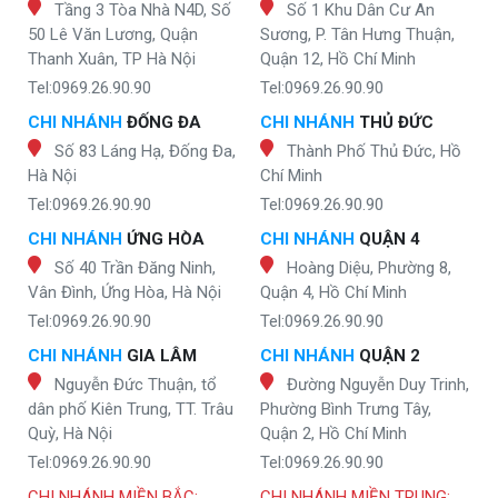
Tầng 3 Tòa Nhà N4D, Số
Số 1 Khu Dân Cư An
50 Lê Văn Lương, Quận
Sương, P. Tân Hưng Thuận,
Thanh Xuân, TP Hà Nội
Quận 12, Hồ Chí Minh
Tel:0969.26.90.90
Tel:0969.26.90.90
CHI NHÁNH
ĐỐNG ĐA
CHI NHÁNH
THỦ ĐỨC
Số 83 Láng Hạ, Đống Đa,
Thành Phố Thủ Đức, Hồ
Hà Nội
Chí Minh
Tel:0969.26.90.90
Tel:0969.26.90.90
CHI NHÁNH
ỨNG HÒA
CHI NHÁNH
QUẬN 4
Số 40 Trần Đăng Ninh,
Hoàng Diệu, Phường 8,
Vân Đình, Ứng Hòa, Hà Nội
Quận 4, Hồ Chí Minh
Tel:0969.26.90.90
Tel:0969.26.90.90
CHI NHÁNH
GIA LÂM
CHI NHÁNH
QUẬN 2
Nguyễn Đức Thuận, tổ
Đường Nguyễn Duy Trinh,
dân phố Kiên Trung, TT. Trâu
Phường Bình Trưng Tây,
Quỳ, Hà Nội
Quận 2, Hồ Chí Minh
Tel:0969.26.90.90
Tel:0969.26.90.90
CHI NHÁNH MIỀN BẮC:
CHI NHÁNH MIỀN TRUNG: