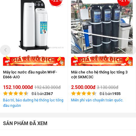
-22%
-21%
Máy lọc nước đầu nguồn WHF-
Mái che cho hệ thống lọc tổng 3
E666-AIO
cột SKMC3C
152.100.000đ
2.500.000đ
192.630.000đ
3.130.000đ
Đã bán
2367
Đã bán
1935
Bảo trì, bảo dưỡng hệ thống lọc tổng
Miễn phí vận chuyển toàn quốc.
đầu nguồn
SẢN PHẨM ĐÃ XEM