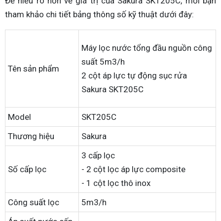
Để hiểu rõ hơn về giá trị của Sakura SKT205C, mời bạn
tham khảo chi tiết bảng thông số kỹ thuật dưới đây:
Máy lọc nước tổng đầu nguồn công
suất 5m3/h
Tên sản phẩm
2 cột áp lực tự động sục rửa
Sakura SKT205C
Model
SKT205C
Thương hiệu
Sakura
3 cấp lọc
Số cấp lọc
- 2 cột lọc áp lực composite
- 1 cột lọc thô inox
Công suất lọc
5m3/h