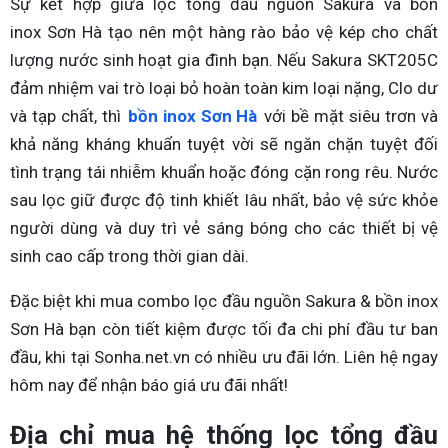
Sự kết hợp giữa lọc tổng đầu nguồn Sakura và bồn
inox Sơn Hà tạo nên một hàng rào bảo vệ kép cho chất
lượng nước sinh hoạt gia đình bạn. Nếu Sakura SKT205C
đảm nhiệm vai trò loại bỏ hoàn toàn kim loại nặng, Clo dư
và tạp chất, thì
bồn inox Sơn Hà
với bề mặt siêu trơn và
khả năng kháng khuẩn tuyệt vời sẽ ngăn chặn tuyệt đối
tình trạng tái nhiễm khuẩn hoặc đóng cặn rong rêu. Nước
sau lọc giữ được độ tinh khiết lâu nhất, bảo vệ sức khỏe
người dùng và duy trì vẻ sáng bóng cho các thiết bị vệ
sinh cao cấp trong thời gian dài.
Đặc biệt khi mua combo lọc đầu nguồn Sakura & bồn inox
Sơn Hà bạn còn tiết kiệm được tối đa chi phí đầu tư ban
đầu, khi tại Sonha.net.vn có nhiều ưu đãi lớn. Liên hệ ngay
hôm nay để nhận báo giá ưu đãi nhất!
Địa chỉ mua hệ thống lọc tổng đầu