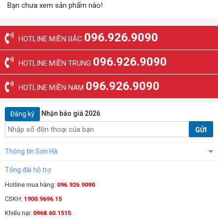
Bạn chưa xem sản phẩm nào!
096.926.9090
HOTLINE MIỀN BẮC
096.926.9090
HOTLINE MIỀN TRUNG
096.926.9090
HOTLINE MIỀN NAM
Nhận báo giá 2026
Đăng ký
GỬI
Thông tin Sơn Hà
Tổng đài hỗ trợ
Hotline mua hàng:
096.926.9090
CSKH:
1900.9696.15
Khiếu nại:
0968.60.1515