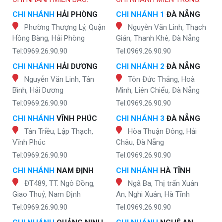
CHI NHÁNH
HẢI PHÒNG
CHI NHÁNH 1
ĐÀ NẴNG
Phường Thượng Lý, Quận
Nguyễn Văn Linh, Thạch
Hồng Bàng, Hải Phòng
Gián, Thanh Khê, Đà Nẵng
Tel:0969.26.90.90
Tel:0969.26.90.90
CHI NHÁNH
HẢI DƯƠNG
CHI NHÁNH 2
ĐÀ NẴNG
Nguyễn Văn Linh, Tân
Tôn Đức Thắng, Hoà
Bình, Hải Dương
Minh, Liên Chiểu, Đà Nẵng
Tel:0969.26.90.90
Tel:0969.26.90.90
CHI NHÁNH
VĨNH PHÚC
CHI NHÁNH 3
ĐÀ NẴNG
Tân Triều, Lập Thạch,
Hòa Thuận Đông, Hải
Vĩnh Phúc
Châu, Đà Nẵng
Tel:0969.26.90.90
Tel:0969.26.90.90
CHI NHÁNH
NAM ĐỊNH
CHI NHÁNH
HÀ TĨNH
ĐT489, TT. Ngô Đồng,
Ngã Ba, Thị trấn Xuân
Giao Thuỷ, Nam Định
An, Nghi Xuân, Hà Tĩnh
Tel:0969.26.90.90
Tel:0969.26.90.90