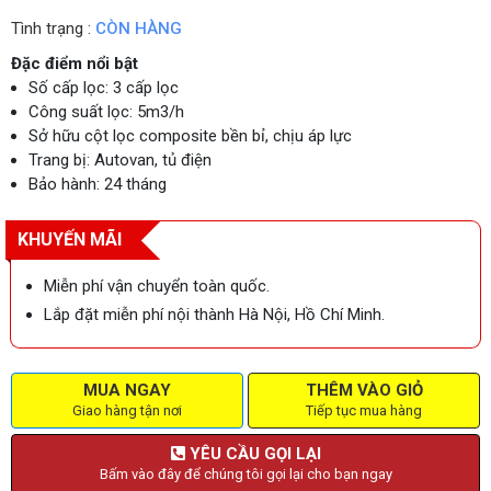
Tình trạng :
CÒN HÀNG
Đặc điểm nổi bật
Số cấp lọc: 3 cấp lọc
Công suất lọc: 5m3/h
Sở hữu cột lọc composite bền bỉ, chịu áp lực
Trang bị: Autovan, tủ điện
Bảo hành: 24 tháng
KHUYẾN MÃI
Miễn phí vận chuyển toàn quốc.
Lắp đặt miễn phí nội thành Hà Nội, Hồ Chí Minh.
MUA NGAY
THÊM VÀO GIỎ
Giao hàng tận nơi
Tiếp tục mua hàng
YÊU CẦU GỌI LẠI
Bấm vào đây để chúng tôi gọi lại cho bạn ngay