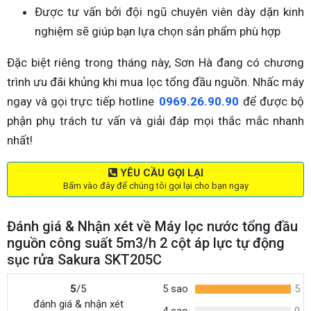
Được tư vấn bởi đội ngũ chuyên viên dày dặn kinh
nghiệm sẽ giúp bạn lựa chọn sản phẩm phù hợp
Đặc biệt riêng trong tháng này, Sơn Hà đang có chương
trình ưu đãi khủng khi mua lọc tổng đầu nguồn. Nhấc máy
ngay và gọi trực tiếp hotline
0969.26.90.90
để được bộ
phận phụ trách tư vấn và giải đáp mọi thắc mắc nhanh
nhất!
YÊU CẦU GỌI LẠI
Bấm vào đây để chúng tôi gọi lại cho bạn ngay
Đánh giá & Nhận xét về Máy lọc nước tổng đầu
nguồn công suất 5m3/h 2 cột áp lực tự động
sục rửa Sakura SKT205C
5
/5
5 sao
5
đánh giá & nhận xét