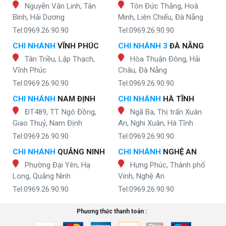
Nguyễn Văn Linh, Tân
Tôn Đức Thắng, Hoà
Bình, Hải Dương
Minh, Liên Chiểu, Đà Nẵng
Tel:0969.26.90.90
Tel:0969.26.90.90
CHI NHÁNH
VĨNH PHÚC
CHI NHÁNH 3
ĐÀ NẴNG
Tân Triều, Lập Thạch,
Hòa Thuận Đông, Hải
Vĩnh Phúc
Châu, Đà Nẵng
Tel:0969.26.90.90
Tel:0969.26.90.90
CHI NHÁNH
NAM ĐỊNH
CHI NHÁNH
HÀ TĨNH
ĐT489, TT. Ngô Đồng,
Ngã Ba, Thị trấn Xuân
Giao Thuỷ, Nam Định
An, Nghi Xuân, Hà Tĩnh
Tel:0969.26.90.90
Tel:0969.26.90.90
CHI NHÁNH
QUẢNG NINH
CHI NHÁNH
NGHỆ AN
Phường Đại Yên, Hạ
Hưng Phúc, Thành phố
Long, Quảng Ninh
Vinh, Nghệ An
Tel:0969.26.90.90
Tel:0969.26.90.90
Phương thức thanh toán :