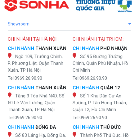
Showroom
CHI NHÁNH TẠI HÀ NỘI :
CHI NHÁNH TẠI TP.HCM :
CHI NHÁNH
THANH XUÂN
CHI NHÁNH
PHÚ NHUẬN
Ngõ 109, Trường Chinh,
Số 95 Đường Trường
P. Phương Liệt, Quận Thanh
Chinh, Quận Phú Nhuận, Hồ
Xuân, TP Hà Nội
Chí Minh
Tel:0969.26.90.90
Tel:0969.26.90.90
CHI NHÁNH
THANH XUÂN
CHI NHÁNH
QUẬN 12
Tầng 3 Tòa Nhà N4D, Số
Số 1 Khu Dân Cư An
50 Lê Văn Lương, Quận
Sương, P. Tân Hưng Thuận,
Thanh Xuân, TP Hà Nội
Quận 12, Hồ Chí Minh
Tel:0969.26.90.90
Tel:0969.26.90.90
CHI NHÁNH
ĐỐNG ĐA
CHI NHÁNH
THỦ ĐỨC
Số 83 Láng Hạ, Đống Đa,
Thành Phố Thủ Đức, Hồ