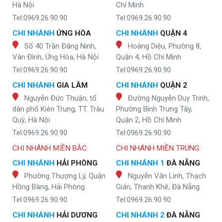
Hà Nội
Chí Minh
Tel:0969.26.90.90
Tel:0969.26.90.90
CHI NHÁNH
ỨNG HÒA
CHI NHÁNH
QUẬN 4
Số 40 Trần Đăng Ninh,
Hoàng Diệu, Phường 8,
Vân Đình, Ứng Hòa, Hà Nội
Quận 4, Hồ Chí Minh
Tel:0969.26.90.90
Tel:0969.26.90.90
CHI NHÁNH
GIA LÂM
CHI NHÁNH
QUẬN 2
Nguyễn Đức Thuận, tổ
Đường Nguyễn Duy Trinh,
dân phố Kiên Trung, TT. Trâu
Phường Bình Trưng Tây,
Quỳ, Hà Nội
Quận 2, Hồ Chí Minh
Tel:0969.26.90.90
Tel:0969.26.90.90
CHI NHÁNH MIỀN BẮC:
CHI NHÁNH MIỀN TRUNG:
CHI NHÁNH
HẢI PHÒNG
CHI NHÁNH 1
ĐÀ NẴNG
Phường Thượng Lý, Quận
Nguyễn Văn Linh, Thạch
Hồng Bàng, Hải Phòng
Gián, Thanh Khê, Đà Nẵng
Tel:0969.26.90.90
Tel:0969.26.90.90
CHI NHÁNH
HẢI DƯƠNG
CHI NHÁNH 2
ĐÀ NẴNG