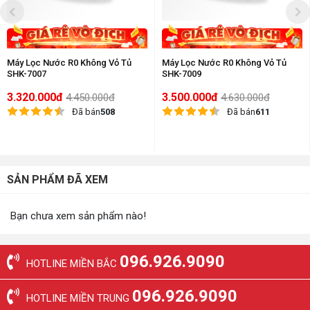
Máy Lọc Nước R0 Không Vỏ Tủ
Máy Lọc Nước R0 Không Vỏ Tủ
SHK-7007
SHK-7009
3.320.000đ
3.500.000đ
4.450.000đ
4.630.000đ
Đã bán
508
Đã bán
611
SẢN PHẨM ĐÃ XEM
Bạn chưa xem sản phẩm nào!
096.926.9090
HOTLINE MIỀN BẮC
096.926.9090
HOTLINE MIỀN TRUNG