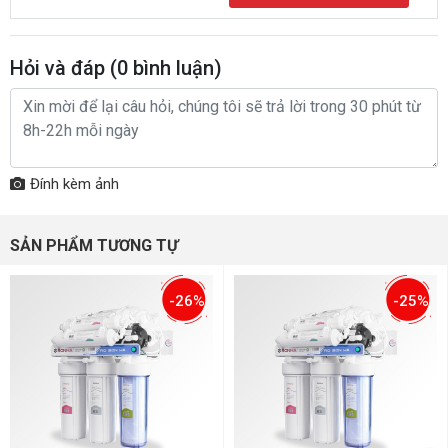
Hỏi và đáp (
0
bình luận)
Đính kèm ảnh
SẢN PHẨM TƯƠNG TỰ
-26%
-25%