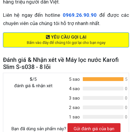
hàng triệu người dân Việt.
Liên hệ ngay đến hotline
0969.26.90.90
để được các
chuyên viên của chúng tôi hỗ trợ nhanh nhất.
YÊU CẦU GỌI LẠI
Bấm vào đây để chúng tôi gọi lại cho bạn ngay
Đánh giá & Nhận xét về Máy lọc nước Karofi
Slim S-s038 - 8 lõi
5
/5
5 sao
5
đánh giá & nhận xét
4 sao
0
3 sao
0
2 sao
0
1 sao
0
Bạn đã dùng sản phẩm này?
Gửi đánh giá của bạn