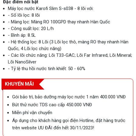
Đặc điểm nổi bật
Máy lọc nước Karofi Slim S-s038 - 8 lõi với:
- Số lõi lọc: 8 lõi
- Màng lọc: Màng RO 100GPD thay nhanh Hàn Quốc
- Công suất lọc: 20 L/h
- Bình áp: 8.5L
- Hệ thống lọc: 8 Lõi (3 Lõi lọc thô, màng RO thay nhanh Hàn
Quốc, 4 Lõi lọc chức năng)
- Các lõi chức năng: Lõi T33-GAC; Lõi Far Infrared; Lõi Mineral;
Lõi NanoSilver
- Tỷ lệ thu hồi nước tinh khiết: 50 - 60%
KHUYẾN MÃI
Gói bảo trì, bảo dưỡng máy lọc nước 1 năm 400.000 VNĐ
Bút thử nước TDS cao cấp 450.000 VNĐ
Miễn phí vận chuyển
Áp dụng cho khách hàng gọi điện Hotline, đặt hàng trước
trên website ƯU ĐÃI đến hết 30/11/2023!