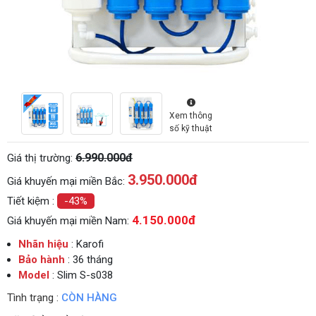
Xem thông
số kỹ thuật
6.990.000đ
Giá thị trường:
3.950.000
đ
Giá khuyến mại miền Bắc:
Tiết kiệm :
-43%
4.150.000đ
Giá khuyến mại miền Nam:
Nhãn hiệu
: Karofi
Bảo hành
: 36 tháng
Model
: Slim S-s038
Tình trạng :
CÒN HÀNG