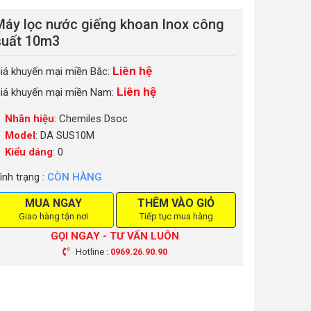
Máy lọc nước giếng khoan Inox công
suất 10m3
Liên hệ
iá khuyến mại miền Bắc:
Liên hệ
iá khuyến mại miền Nam:
Nhãn hiệu
: Chemiles Dsoc
Model
: DA SUS10M
Kiểu dáng
: 0
ình trạng :
CÒN HÀNG
MUA NGAY
THÊM VÀO GIỎ
Giao hàng tận nơi
Tiếp tục mua hàng
GỌI NGAY - TƯ VẤN LUÔN
Hotline :
0969.26.90.90