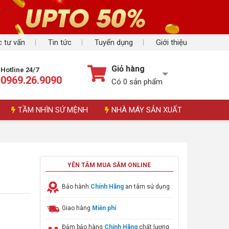
 tư vấn
Tin tức
Tuyển dụng
Giới thiệu
Giỏ hàng
Hotline 24/7
0969.26.9090
Có
0
sản phẩm
TẦM NHÌN SỨ MỆNH
NHÀ MÁY SẢN XUẤT
t
YÊN TÂM MUA SẮM ONLINE
Bảo hành
Chính Hãng
an tâm sử dụng
Giao hàng
Miễn phí
Đảm bảo hàng
Chính Hãng
chất lượng