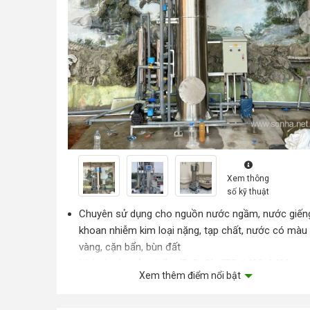
Xem thông
số kỹ thuật
Chuyên sử dụng cho nguồn nước ngầm, nước giến
khoan nhiễm kim loại nặng, tạp chất, nước có màu
vàng, cặn bẩn, bùn đất
Kích thước sản phẩm (RxDxC): 575x1400x2400 m
Xem thêm điểm nổi bật