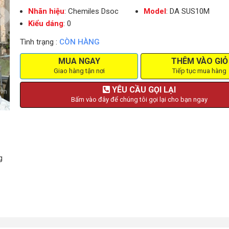
Nhãn hiệu
: Chemiles Dsoc
Model
: DA SUS10M
Kiểu dáng
: 0
Tình trạng :
CÒN HÀNG
MUA NGAY
THÊM VÀO GIỎ
Giao hàng tận nơi
Tiếp tục mua hàng
YÊU CẦU GỌI LẠI
Bấm vào đây để chúng tôi gọi lại cho bạn ngay
g
m