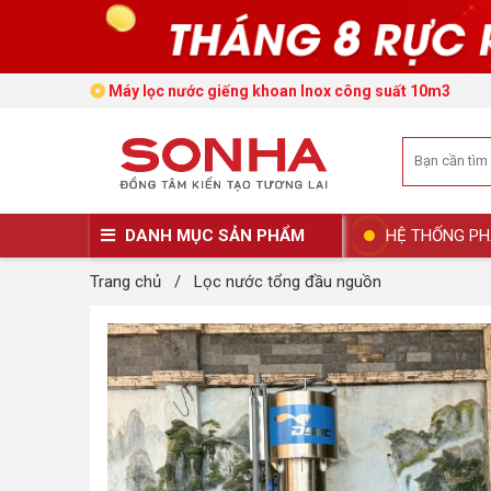
Máy lọc nước giếng khoan Inox công suất 10m3
DANH MỤC SẢN PHẨM
HỆ THỐNG PH
Trang chủ
/
Lọc nước tổng đầu nguồn