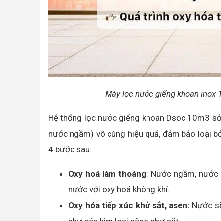
Máy lọc nước giếng khoan inox 1
Hệ thống lọc nước giếng khoan Dsoc 10m3 sở h
nước ngầm) vô cùng hiệu quả, đảm bảo loại bỏ 
4 bước sau:
Oxy hoá làm thoáng:
Nước ngầm, nước g
nước với oxy hoá không khí.
Oxy hóa tiếp xúc khử sắt, asen:
Nước sẽ 
như các kim loại nặng như sắt.