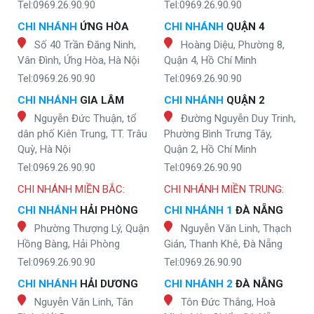
Tel:0969.26.90.90
Tel:0969.26.90.90
CHI NHÁNH
ỨNG HÒA
CHI NHÁNH
QUẬN 4
Số 40 Trần Đăng Ninh,
Hoàng Diệu, Phường 8,
Vân Đình, Ứng Hòa, Hà Nội
Quận 4, Hồ Chí Minh
Tel:0969.26.90.90
Tel:0969.26.90.90
CHI NHÁNH
GIA LÂM
CHI NHÁNH
QUẬN 2
Nguyễn Đức Thuận, tổ
Đường Nguyễn Duy Trinh,
dân phố Kiên Trung, TT. Trâu
Phường Bình Trưng Tây,
Quỳ, Hà Nội
Quận 2, Hồ Chí Minh
Tel:0969.26.90.90
Tel:0969.26.90.90
CHI NHÁNH MIỀN BẮC:
CHI NHÁNH MIỀN TRUNG:
CHI NHÁNH
HẢI PHÒNG
CHI NHÁNH 1
ĐÀ NẴNG
Phường Thượng Lý, Quận
Nguyễn Văn Linh, Thạch
Hồng Bàng, Hải Phòng
Gián, Thanh Khê, Đà Nẵng
Tel:0969.26.90.90
Tel:0969.26.90.90
CHI NHÁNH
HẢI DƯƠNG
CHI NHÁNH 2
ĐÀ NẴNG
Nguyễn Văn Linh, Tân
Tôn Đức Thắng, Hoà