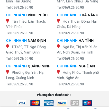
Bình, Hải Dương
Minh, Liên Chiểu, Đà Nẵng
Tel:0969.26.90.90
Tel:0969.26.90.90
CHI NHÁNH
VĨNH PHÚC
CHI NHÁNH 3
ĐÀ NẴNG
Tân Triều, Lập Thạch,
Hòa Thuận Đông, Hải
Vĩnh Phúc
Châu, Đà Nẵng
Tel:0969.26.90.90
Tel:0969.26.90.90
CHI NHÁNH
NAM ĐỊNH
CHI NHÁNH
HÀ TĨNH
ĐT489, TT. Ngô Đồng,
Ngã Ba, Thị trấn Xuân
Giao Thuỷ, Nam Định
An, Nghi Xuân, Hà Tĩnh
Tel:0969.26.90.90
Tel:0969.26.90.90
CHI NHÁNH
QUẢNG NINH
CHI NHÁNH
NGHỆ AN
Phường Đại Yên, Hạ
Hưng Phúc, Thành phố
Long, Quảng Ninh
Vinh, Nghệ An
Tel:0969.26.90.90
Tel:0969.26.90.90
Phương thức thanh toán :