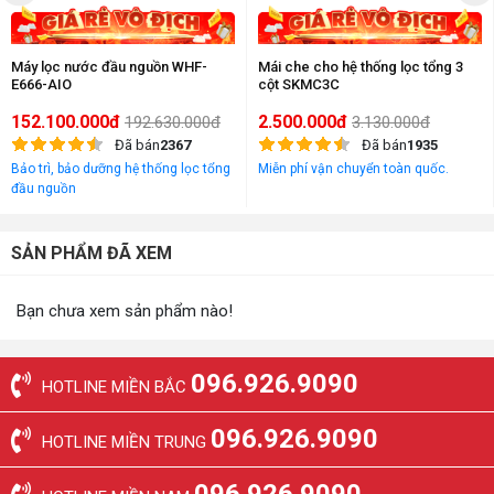
Máy lọc nước đầu nguồn WHF-
Mái che cho hệ thống lọc tổng 3
E666-AIO
cột SKMC3C
152.100.000đ
2.500.000đ
192.630.000đ
3.130.000đ
Đã bán
2367
Đã bán
1935
Bảo trì, bảo dưỡng hệ thống lọc tổng
Miễn phí vận chuyển toàn quốc.
đầu nguồn
SẢN PHẨM ĐÃ XEM
Bạn chưa xem sản phẩm nào!
096.926.9090
HOTLINE MIỀN BẮC
096.926.9090
HOTLINE MIỀN TRUNG