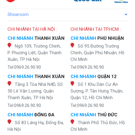
Showroom
CHI NHÁNH TẠI HÀ NỘI :
CHI NHÁNH TẠI TP.HCM :
CHI NHÁNH
THANH XUÂN
CHI NHÁNH
PHÚ NHUẬN
Ngõ 109, Trường Chinh,
Số 95 Đường Trường
P. Phương Liệt, Quận Thanh
Chinh, Quận Phú Nhuận, Hồ
Xuân, TP Hà Nội
Chí Minh
Tel:0969.26.90.90
Tel:0969.26.90.90
CHI NHÁNH
THANH XUÂN
CHI NHÁNH
QUẬN 12
Tầng 3 Tòa Nhà N4D, Số
Số 1 Khu Dân Cư An
50 Lê Văn Lương, Quận
Sương, P. Tân Hưng Thuận,
Thanh Xuân, TP Hà Nội
Quận 12, Hồ Chí Minh
Tel:0969.26.90.90
Tel:0969.26.90.90
CHI NHÁNH
ĐỐNG ĐA
CHI NHÁNH
THỦ ĐỨC
Số 83 Láng Hạ, Đống Đa,
Thành Phố Thủ Đức, Hồ
Hà Nội
Chí Minh