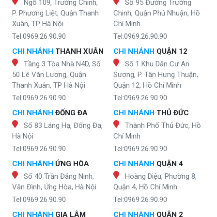
Ngõ 109, Trường Chinh,
Số 95 Đường Trường
P. Phương Liệt, Quận Thanh
Chinh, Quận Phú Nhuận, Hồ
Xuân, TP Hà Nội
Chí Minh
Tel:0969.26.90.90
Tel:0969.26.90.90
CHI NHÁNH
THANH XUÂN
CHI NHÁNH
QUẬN 12
Tầng 3 Tòa Nhà N4D, Số
Số 1 Khu Dân Cư An
50 Lê Văn Lương, Quận
Sương, P. Tân Hưng Thuận,
Thanh Xuân, TP Hà Nội
Quận 12, Hồ Chí Minh
Tel:0969.26.90.90
Tel:0969.26.90.90
CHI NHÁNH
ĐỐNG ĐA
CHI NHÁNH
THỦ ĐỨC
Số 83 Láng Hạ, Đống Đa,
Thành Phố Thủ Đức, Hồ
Hà Nội
Chí Minh
Tel:0969.26.90.90
Tel:0969.26.90.90
CHI NHÁNH
ỨNG HÒA
CHI NHÁNH
QUẬN 4
Số 40 Trần Đăng Ninh,
Hoàng Diệu, Phường 8,
Vân Đình, Ứng Hòa, Hà Nội
Quận 4, Hồ Chí Minh
Tel:0969.26.90.90
Tel:0969.26.90.90
CHI NHÁNH
GIA LÂM
CHI NHÁNH
QUẬN 2