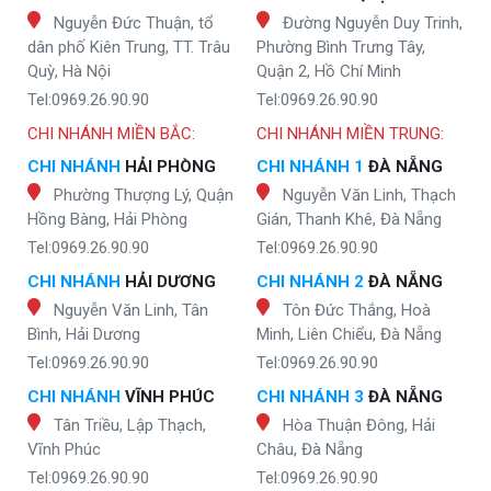
Nguyễn Đức Thuận, tổ
Đường Nguyễn Duy Trinh,
dân phố Kiên Trung, TT. Trâu
Phường Bình Trưng Tây,
Quỳ, Hà Nội
Quận 2, Hồ Chí Minh
Tel:0969.26.90.90
Tel:0969.26.90.90
CHI NHÁNH MIỀN BẮC:
CHI NHÁNH MIỀN TRUNG:
CHI NHÁNH
HẢI PHÒNG
CHI NHÁNH 1
ĐÀ NẴNG
Phường Thượng Lý, Quận
Nguyễn Văn Linh, Thạch
Hồng Bàng, Hải Phòng
Gián, Thanh Khê, Đà Nẵng
Tel:0969.26.90.90
Tel:0969.26.90.90
CHI NHÁNH
HẢI DƯƠNG
CHI NHÁNH 2
ĐÀ NẴNG
Nguyễn Văn Linh, Tân
Tôn Đức Thắng, Hoà
Bình, Hải Dương
Minh, Liên Chiểu, Đà Nẵng
Tel:0969.26.90.90
Tel:0969.26.90.90
CHI NHÁNH
VĨNH PHÚC
CHI NHÁNH 3
ĐÀ NẴNG
Tân Triều, Lập Thạch,
Hòa Thuận Đông, Hải
Vĩnh Phúc
Châu, Đà Nẵng
Tel:0969.26.90.90
Tel:0969.26.90.90