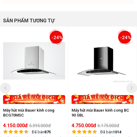
SẢN PHẨM TƯƠNG TỰ
-24%
-24%
Máy hút mùi Bauer kính cong
Máy hút mùi Bauer kính cong BC
BCG70MSC
90 SBL
4.150.000đ
4.750.000đ
5.395.000đ
6.175.000đ
Đã bán
875
Đã bán
1014