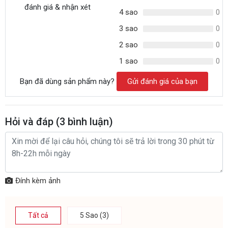
đánh giá & nhận xét
4 sao
0
3 sao
0
2 sao
0
1 sao
0
Bạn đã dùng sản phẩm này?
Gửi đánh giá của bạn
Hỏi và đáp (
3
bình luận)
Đính kèm ảnh
Tất cả
5 Sao (3)