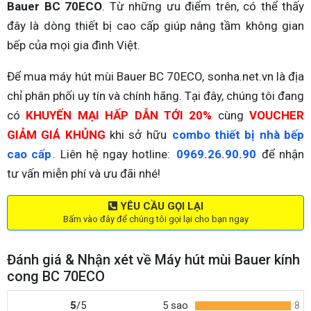
Bauer BC 70ECO
. Từ những ưu điểm trên, có thể thấy
đây là dòng thiết bị cao cấp giúp nâng tầm không gian
bếp của mọi gia đình Việt.
Để mua máy hút mùi Bauer BC 70ECO, sonha.net.vn là địa
chỉ phân phối uy tín và chính hãng. Tại đây, chúng tôi đang
có
KHUYẾN MẠI HẤP DẪN TỚI 20%
cùng
VOUCHER
GIẢM GIÁ KHỦNG
khi sở hữu
combo thiết bị nhà bếp
cao cấp
. Liên hệ ngay hotline:
0969.26.90.90
để nhận
tư vấn miễn phí và ưu đãi nhé!
YÊU CẦU GỌI LẠI
Bấm vào đây để chúng tôi gọi lại cho bạn ngay
Đánh giá & Nhận xét về Máy hút mùi Bauer kính
cong BC 70ECO
5
/5
5 sao
8