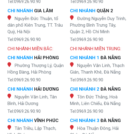
Tel:0969.26.90.90
Tel:0969.26.90.90
CHI NHÁNH
GIA LÂM
CHI NHÁNH
QUẬN 2
Nguyễn Đức Thuận, tổ
Đường Nguyễn Duy Trinh,
dân phố Kiên Trung, TT. Trâu
Phường Bình Trưng Tây,
Quỳ, Hà Nội
Quận 2, Hồ Chí Minh
Tel:0969.26.90.90
Tel:0969.26.90.90
CHI NHÁNH MIỀN BẮC:
CHI NHÁNH MIỀN TRUNG:
CHI NHÁNH
HẢI PHÒNG
CHI NHÁNH 1
ĐÀ NẴNG
Phường Thượng Lý, Quận
Nguyễn Văn Linh, Thạch
Hồng Bàng, Hải Phòng
Gián, Thanh Khê, Đà Nẵng
Tel:0969.26.90.90
Tel:0969.26.90.90
CHI NHÁNH
HẢI DƯƠNG
CHI NHÁNH 2
ĐÀ NẴNG
Nguyễn Văn Linh, Tân
Tôn Đức Thắng, Hoà
Bình, Hải Dương
Minh, Liên Chiểu, Đà Nẵng
Tel:0969.26.90.90
Tel:0969.26.90.90
CHI NHÁNH
VĨNH PHÚC
CHI NHÁNH 3
ĐÀ NẴNG
Tân Triều, Lập Thạch,
Hòa Thuận Đông, Hải