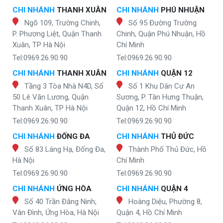
CHI NHÁNH
THANH XUÂN
CHI NHÁNH
PHÚ NHUẬN
Ngõ 109, Trường Chinh,
Số 95 Đường Trường
P. Phương Liệt, Quận Thanh
Chinh, Quận Phú Nhuận, Hồ
Xuân, TP Hà Nội
Chí Minh
Tel:0969.26.90.90
Tel:0969.26.90.90
CHI NHÁNH
THANH XUÂN
CHI NHÁNH
QUẬN 12
Tầng 3 Tòa Nhà N4D, Số
Số 1 Khu Dân Cư An
50 Lê Văn Lương, Quận
Sương, P. Tân Hưng Thuận,
Thanh Xuân, TP Hà Nội
Quận 12, Hồ Chí Minh
Tel:0969.26.90.90
Tel:0969.26.90.90
CHI NHÁNH
ĐỐNG ĐA
CHI NHÁNH
THỦ ĐỨC
Số 83 Láng Hạ, Đống Đa,
Thành Phố Thủ Đức, Hồ
Hà Nội
Chí Minh
Tel:0969.26.90.90
Tel:0969.26.90.90
CHI NHÁNH
ỨNG HÒA
CHI NHÁNH
QUẬN 4
Số 40 Trần Đăng Ninh,
Hoàng Diệu, Phường 8,
Vân Đình, Ứng Hòa, Hà Nội
Quận 4, Hồ Chí Minh