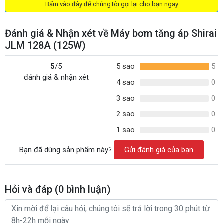
Bấm vào đây để chúng tôi gọi lại cho bạn ngay
Đánh giá & Nhận xét về Máy bơm tăng áp Shirai
JLM 128A (125W)
5
/5
5 sao
5
đánh giá & nhận xét
4 sao
0
3 sao
0
2 sao
0
1 sao
0
Bạn đã dùng sản phẩm này?
Gửi đánh giá của bạn
Hỏi và đáp (
0
bình luận)