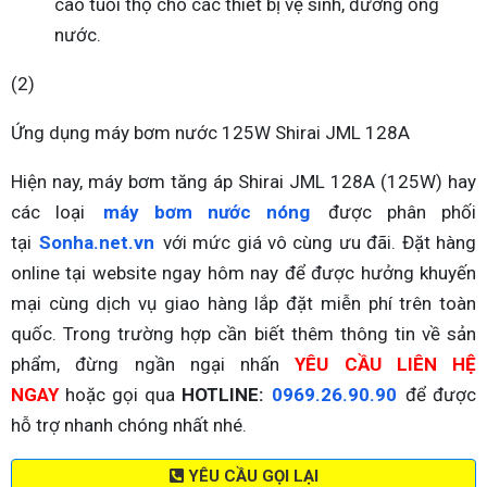
cao tuổi thọ cho các thiết bị vệ sinh, đường ống
nước.
(2)
Ứng dụng máy bơm nước 125W Shirai JML 128A
Hiện nay, máy bơm tăng áp Shirai JML 128A (125W) hay
các loại
máy bơm nước nóng
được phân phối
tại
Sonha.net.vn
với mức giá vô cùng ưu đãi. Đặt hàng
online tại website ngay hôm nay để được hưởng khuyến
mại cùng dịch vụ giao hàng lắp đặt miễn phí trên toàn
quốc. Trong trường hợp cần biết thêm thông tin về sản
phẩm, đừng ngần ngại nhấn
YÊU CẦU LIÊN HỆ
NGAY
hoặc gọi qua
HOTLINE:
0969.26.90.90
để được
hỗ trợ nhanh chóng nhất nhé.
YÊU CẦU GỌI LẠI