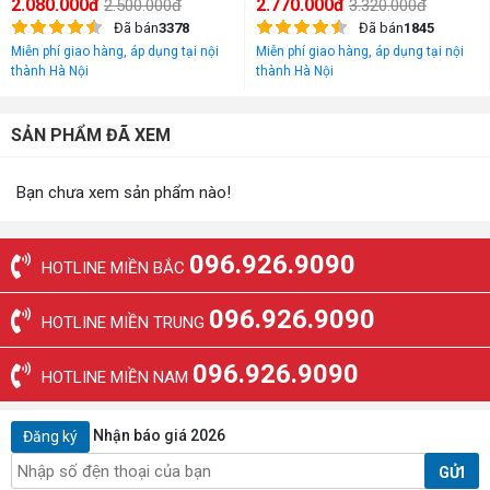
2.080.000đ
2.770.000đ
2.500.000đ
3.320.000đ
Đã bán
3378
Đã bán
1845
Miễn phí giao hàng, áp dụng tại nội
Miễn phí giao hàng, áp dụng tại nội
thành Hà Nội
thành Hà Nội
SẢN PHẨM ĐÃ XEM
Bạn chưa xem sản phẩm nào!
096.926.9090
HOTLINE MIỀN BẮC
096.926.9090
HOTLINE MIỀN TRUNG
096.926.9090
HOTLINE MIỀN NAM
Nhận báo giá 2026
Đăng ký
GỬI