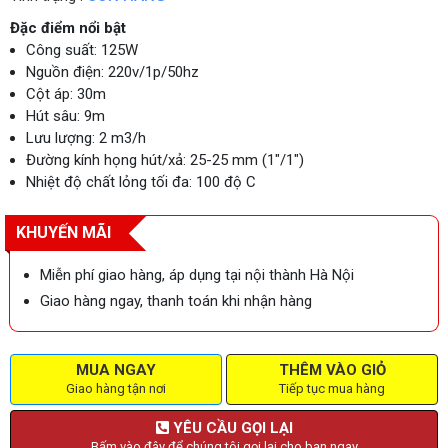
Đặc điểm nổi bật
Công suất: 125W
Nguồn điện: 220v/1p/50hz
Cột áp: 30m
Hút sâu: 9m
Lưu lượng: 2 m3/h
Đường kính họng hút/xả: 25-25 mm (1"/1")
Nhiệt độ chất lỏng tối đa: 100 độ C
KHUYẾN MÃI
Miễn phí giao hàng, áp dụng tại nội thành Hà Nội
Giao hàng ngay, thanh toán khi nhận hàng
MUA NGAY
THÊM VÀO GIỎ
Giao hàng tận nơi
Tiếp tục mua hàng
YÊU CẦU GỌI LẠI
Bấm vào đây để chúng tôi gọi lại cho bạn ngay