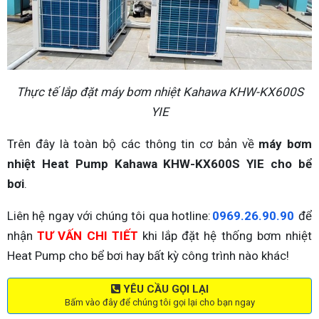
Thực tế lắp đặt máy bơm nhiệt Kahawa KHW-KX600S
YIE
Trên đây là toàn bộ các thông tin cơ bản về
máy bơm
nhiệt Heat Pump Kahawa KHW-KX600S YIE cho bể
bơi
.
Liên hệ ngay với chúng tôi qua hotline:
0969.26.90.90
để
nhận
TƯ VẤN CHI TIẾT
khi lắp đặt hệ thống bơm nhiệt
Heat Pump cho bể bơi hay bất kỳ công trình nào khác!
YÊU CẦU GỌI LẠI
Bấm vào đây để chúng tôi gọi lại cho bạn ngay