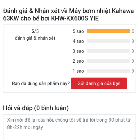
Đánh giá & Nhận xét về Máy bơm nhiệt Kahawa
63KW cho bể bơi KHW-KX600S YIE
5
/5
5 sao
5
đánh giá & nhận xét
4 sao
0
3 sao
0
2 sao
0
1 sao
0
Bạn đã dùng sản phẩm này?
Gửi đánh giá của bạn
Hỏi và đáp (
0
bình luận)