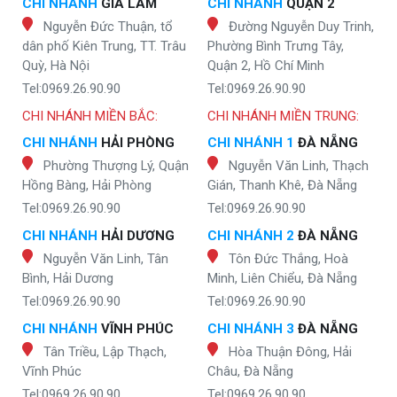
CHI NHÁNH
GIA LÂM
CHI NHÁNH
QUẬN 2
Nguyễn Đức Thuận, tổ
Đường Nguyễn Duy Trinh,
dân phố Kiên Trung, TT. Trâu
Phường Bình Trưng Tây,
Quỳ, Hà Nội
Quận 2, Hồ Chí Minh
Tel:0969.26.90.90
Tel:0969.26.90.90
CHI NHÁNH MIỀN BẮC:
CHI NHÁNH MIỀN TRUNG:
CHI NHÁNH
HẢI PHÒNG
CHI NHÁNH 1
ĐÀ NẴNG
Phường Thượng Lý, Quận
Nguyễn Văn Linh, Thạch
Hồng Bàng, Hải Phòng
Gián, Thanh Khê, Đà Nẵng
Tel:0969.26.90.90
Tel:0969.26.90.90
CHI NHÁNH
HẢI DƯƠNG
CHI NHÁNH 2
ĐÀ NẴNG
Nguyễn Văn Linh, Tân
Tôn Đức Thắng, Hoà
Bình, Hải Dương
Minh, Liên Chiểu, Đà Nẵng
Tel:0969.26.90.90
Tel:0969.26.90.90
CHI NHÁNH
VĨNH PHÚC
CHI NHÁNH 3
ĐÀ NẴNG
Tân Triều, Lập Thạch,
Hòa Thuận Đông, Hải
Vĩnh Phúc
Châu, Đà Nẵng
Tel:0969.26.90.90
Tel:0969.26.90.90