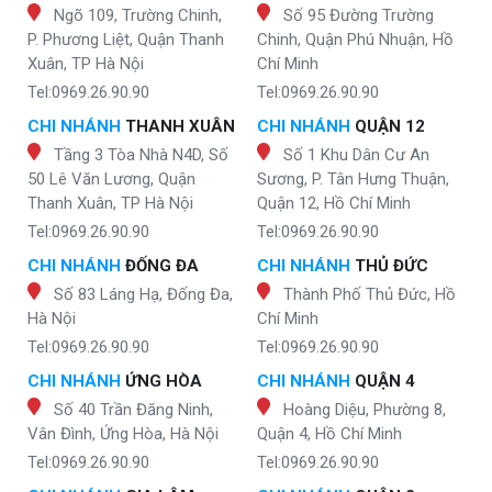
Ngõ 109, Trường Chinh,
Số 95 Đường Trường
P. Phương Liệt, Quận Thanh
Chinh, Quận Phú Nhuận, Hồ
Xuân, TP Hà Nội
Chí Minh
Tel:0969.26.90.90
Tel:0969.26.90.90
CHI NHÁNH
THANH XUÂN
CHI NHÁNH
QUẬN 12
Tầng 3 Tòa Nhà N4D, Số
Số 1 Khu Dân Cư An
50 Lê Văn Lương, Quận
Sương, P. Tân Hưng Thuận,
Thanh Xuân, TP Hà Nội
Quận 12, Hồ Chí Minh
Tel:0969.26.90.90
Tel:0969.26.90.90
CHI NHÁNH
ĐỐNG ĐA
CHI NHÁNH
THỦ ĐỨC
Số 83 Láng Hạ, Đống Đa,
Thành Phố Thủ Đức, Hồ
Hà Nội
Chí Minh
Tel:0969.26.90.90
Tel:0969.26.90.90
CHI NHÁNH
ỨNG HÒA
CHI NHÁNH
QUẬN 4
Số 40 Trần Đăng Ninh,
Hoàng Diệu, Phường 8,
Vân Đình, Ứng Hòa, Hà Nội
Quận 4, Hồ Chí Minh
Tel:0969.26.90.90
Tel:0969.26.90.90