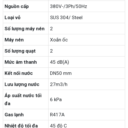
Nguồn cấp
380V-/3Ph/50Hz
Loại vỏ
SUS 304/ Steel
Số lượng máy nén
2
Máy nén
Xoắn ốc
Số lượng quạt
2
Mức âm thanh
45 dB(A)
Kết nối nước
DN50 mm
Lưu lượng nước
27m3/h
Áp suất nước tối
6 kPa
đa
Gas lạnh
R417A
Nhiệt độ tối đa
45 độ C