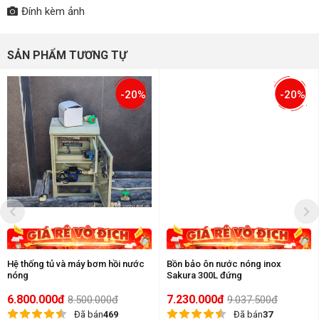
Đính kèm ảnh
SẢN PHẨM TƯƠNG TỰ
-20%
-20%
Hệ thống tủ và máy bơm hồi nước
Bồn bảo ôn nước nóng inox
nóng
Sakura 300L đứng
6.800.000đ
7.230.000đ
8.500.000đ
9.037.500đ
Đã bán
469
Đã bán
37