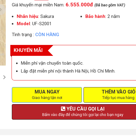
6.555.000đ
Giá khuyến mại miền Nam:
(Đã bao gồm VAT)
Nhãn hiệu
: Sakura
Bảo hành
: 2 năm
Model
: UF-S2001
Tình trạng :
CÒN HÀNG
KHUYẾN MÃI
Miễn phí vận chuyển toàn quốc.
Lắp đặt miễn phí nội thành Hà Nội, Hồ Chí Minh.
MUA NGAY
THÊM VÀO GIỎ
Giao hàng tận nơi
Tiếp tục mua hàng
YÊU CẦU GỌI LẠI
Bấm vào đây để chúng tôi gọi lại cho bạn ngay