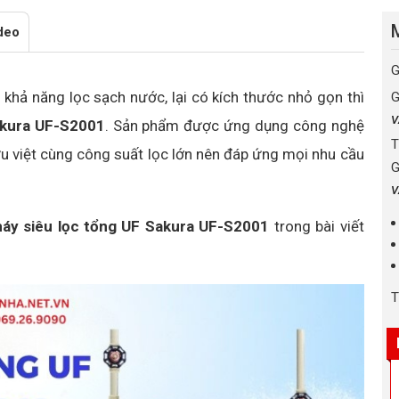
deo
G
khả năng lọc sạch nước, lại có kích thước nhỏ gọn thì
G
V
akura UF-S2001
. Sản phẩm được ứng dụng công nghệ
T
ưu việt cùng công suất lọc lớn nên đáp ứng mọi nhu cầu
G
V
áy siêu lọc tổng UF Sakura UF-S2001
trong bài viết
T