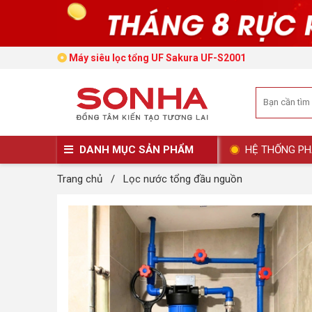
Máy siêu lọc tổng UF Sakura UF-S2001
DANH MỤC SẢN PHẨM
HỆ THỐNG PH
Trang chủ
/
Lọc nước tổng đầu nguồn