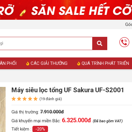
Góc
ÂN PHỐI
CÁC GIẢI THƯỞNG
QUÁ TRÌNH PHÁT TRIỂN
Máy siêu lọc tổng UF Sakura UF-S2001
(19 đánh giá)
7.910.000đ
Giá thị trường:
6.325.000
đ
Giá khuyến mại miền Bắc:
(Đã bao gồm VAT)
Tiết kiệm :
-20%