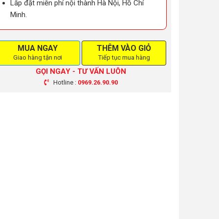
Lắp đặt miễn phí nội thành Hà Nội, Hồ Chí
Minh.
MUA NGAY
THÊM VÀO GIỎ
Giao hàng tận nơi
Tiếp tục mua hàng
GỌI NGAY - TƯ VẤN LUÔN
Hotline :
0969.26.90.90