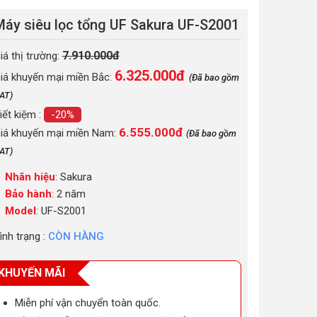
Máy siêu lọc tổng UF Sakura UF-S2001
7.910.000đ
iá thị trường:
6.325.000
đ
iá khuyến mại miền Bắc:
(Đã bao gồm
AT)
iết kiệm :
-20%
6.555.000đ
iá khuyến mại miền Nam:
(Đã bao gồm
AT)
Nhãn hiệu
: Sakura
Bảo hành
: 2 năm
Model
: UF-S2001
ình trạng :
CÒN HÀNG
KHUYẾN MÃI
Miễn phí vận chuyển toàn quốc.