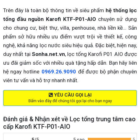
Trên đây là toàn bộ thông tin về siêu phẩm
hệ thống lọc
tổng đầu nguồn Karofi KTF-P01-AIO
chuyên sử dụng
cho chung cư, biệt thự, villa, penhouse, nhà liền kề… Sản
phẩm sở hữu nhiều ưu điểm vượt trội về thiết kế, công
nghệ, khả năng lọc nước siêu hiệu quả. Đặc biệt, hiện nay,
duy nhất tại
Sonha.net.vn
, lọc tổng Karofi P01 AIO được
ưu đãi giảm sốc với nhiều quà tặng hấp dẫn. Bạn hãy liên
hệ ngay hotline
0969.26.9090
để được bộ phận chuyên
viên tư vấn và hỗ trợ nhanh nhất.
YÊU CẦU GỌI LẠI
Bấm vào đây để chúng tôi gọi lại cho bạn ngay
Đánh giá & Nhận xét về Lọc tổng trung tâm cao
cấp Karofi KTF-P01-AIO
5
/5
5 sao
5