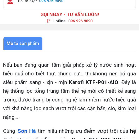
Hỗ trợ 24/7:
096.926.9090
GỌI NGAY - TƯ VẤN LUÔN!
Hotline :
096.926.9090
Mô tả sản phẩm
Nếu bạn đang quan tâm giải pháp xử lý nước sinh hoạt
hiệu quả cho biệt thự, chung cư… thì không nên bỏ qua
siêu phẩm sang - xịn - mịn
Karofi KTF-P01-AIO
. Đây là
hệ thống lọc tổng trung tâm thế hệ mới có thiết kế sang
trọng, được trang bị công nghệ làm mềm nước hiệu quả
với khả năng lọc sạch vượt trội các cặn bẩn, clo, kim loại
nặng…
Cùng
Sơn Hà
tìm hiểu những ưu điểm vượt trội của
hệ