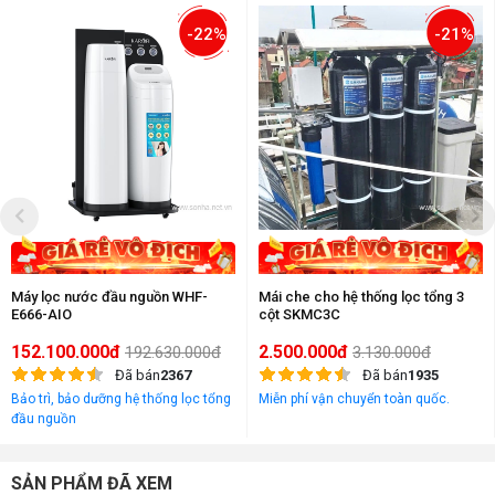
-22%
-21%
Máy lọc nước đầu nguồn WHF-
Mái che cho hệ thống lọc tổng 3
E666-AIO
cột SKMC3C
152.100.000đ
2.500.000đ
192.630.000đ
3.130.000đ
Đã bán
2367
Đã bán
1935
Bảo trì, bảo dưỡng hệ thống lọc tổng
Miễn phí vận chuyển toàn quốc.
đầu nguồn
SẢN PHẨM ĐÃ XEM