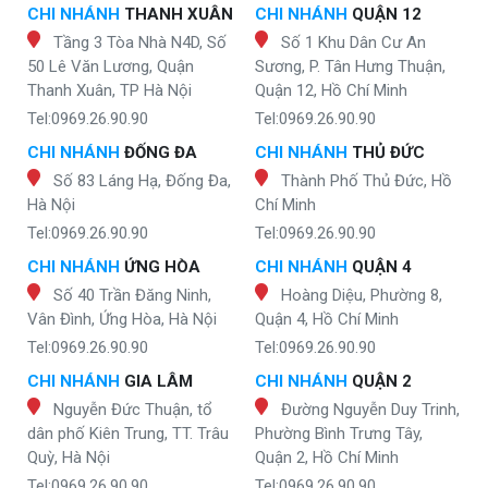
CHI NHÁNH
THANH XUÂN
CHI NHÁNH
QUẬN 12
Tầng 3 Tòa Nhà N4D, Số
Số 1 Khu Dân Cư An
50 Lê Văn Lương, Quận
Sương, P. Tân Hưng Thuận,
Thanh Xuân, TP Hà Nội
Quận 12, Hồ Chí Minh
Tel:0969.26.90.90
Tel:0969.26.90.90
CHI NHÁNH
ĐỐNG ĐA
CHI NHÁNH
THỦ ĐỨC
Số 83 Láng Hạ, Đống Đa,
Thành Phố Thủ Đức, Hồ
Hà Nội
Chí Minh
Tel:0969.26.90.90
Tel:0969.26.90.90
CHI NHÁNH
ỨNG HÒA
CHI NHÁNH
QUẬN 4
Số 40 Trần Đăng Ninh,
Hoàng Diệu, Phường 8,
Vân Đình, Ứng Hòa, Hà Nội
Quận 4, Hồ Chí Minh
Tel:0969.26.90.90
Tel:0969.26.90.90
CHI NHÁNH
GIA LÂM
CHI NHÁNH
QUẬN 2
Nguyễn Đức Thuận, tổ
Đường Nguyễn Duy Trinh,
dân phố Kiên Trung, TT. Trâu
Phường Bình Trưng Tây,
Quỳ, Hà Nội
Quận 2, Hồ Chí Minh
Tel:0969.26.90.90
Tel:0969.26.90.90