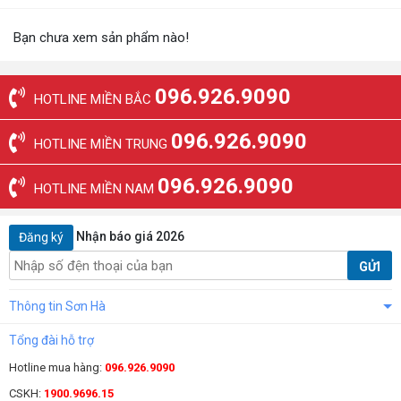
Bạn chưa xem sản phẩm nào!
096.926.9090
HOTLINE MIỀN BẮC
096.926.9090
HOTLINE MIỀN TRUNG
096.926.9090
HOTLINE MIỀN NAM
Nhận báo giá 2026
Đăng ký
GỬI
Thông tin Sơn Hà
Tổng đài hỗ trợ
Hotline mua hàng:
096.926.9090
CSKH:
1900.9696.15