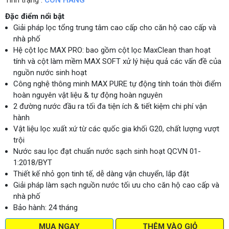
Tình trạng :
CÒN HÀNG
Đặc điểm nổi bật
Giải pháp lọc tổng trung tâm cao cấp cho căn hộ cao cấp và
nhà phố
Hệ cột lọc MAX PRO: bao gồm cột lọc MaxClean than hoạt
tính và cột làm mềm MAX SOFT xử lý hiệu quả các vấn đề của
nguồn nước sinh hoạt
Công nghệ thông minh MAX PURE tự động tính toán thời điểm
hoàn nguyên vật liệu & tự động hoàn nguyên
2 đường nước đầu ra tối đa tiện ích & tiết kiệm chi phí vận
hành
Vật liệu lọc xuất xứ từ các quốc gia khối G20, chất lượng vượt
trội
Nước sau lọc đạt chuẩn nước sạch sinh hoạt QCVN 01-
1:2018/BYT
Thiết kế nhỏ gọn tinh tế, dễ dàng vận chuyển, lắp đặt
Giải pháp làm sạch nguồn nước tối ưu cho căn hộ cao cấp và
nhà phố
Bảo hành: 24 tháng
MUA NGAY
THÊM VÀO GIỎ