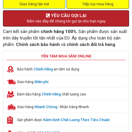
Giao hàng tận nơi
Tiếp tục mua hàng
YÊU CẦU GỌI LẠI
Bấm vào đây để chúng tôi gọi lại cho bạn ngay
Cam kết sản phẩm
chính hãng 100%
, Sản phẩm được sản xuất
trên dây truyền tối tân nhất của EU. Áp dụng cho toàn bộ sản
phẩm.
Chính sách bảo hành
và
chính sách đổi trả hàng
YÊN TÂM MUA SẮM ONLINE
Bảo hành
Chính Hãng
an tâm sử dụng
Giao hàng
Miễn phí
Đảm bảo hàng
Chính Hãng
chất lượng cao
Giao hàng
Nhanh Chóng
- Nhận hàng Nhanh
Sản phẩm được
Kiểm Định Chất Lượng Theo Tiêu Chuẩn