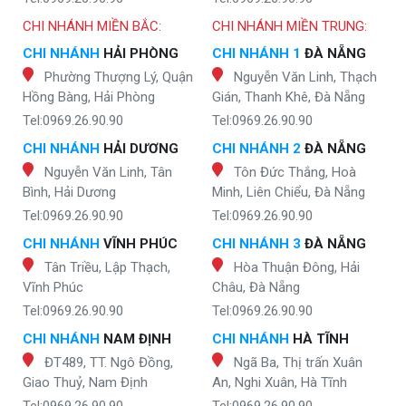
CHI NHÁNH MIỀN BẮC:
CHI NHÁNH MIỀN TRUNG:
CHI NHÁNH
HẢI PHÒNG
CHI NHÁNH 1
ĐÀ NẴNG
Phường Thượng Lý, Quận
Nguyễn Văn Linh, Thạch
Hồng Bàng, Hải Phòng
Gián, Thanh Khê, Đà Nẵng
Tel:0969.26.90.90
Tel:0969.26.90.90
CHI NHÁNH
HẢI DƯƠNG
CHI NHÁNH 2
ĐÀ NẴNG
Nguyễn Văn Linh, Tân
Tôn Đức Thắng, Hoà
Bình, Hải Dương
Minh, Liên Chiểu, Đà Nẵng
Tel:0969.26.90.90
Tel:0969.26.90.90
CHI NHÁNH
VĨNH PHÚC
CHI NHÁNH 3
ĐÀ NẴNG
Tân Triều, Lập Thạch,
Hòa Thuận Đông, Hải
Vĩnh Phúc
Châu, Đà Nẵng
Tel:0969.26.90.90
Tel:0969.26.90.90
CHI NHÁNH
NAM ĐỊNH
CHI NHÁNH
HÀ TĨNH
ĐT489, TT. Ngô Đồng,
Ngã Ba, Thị trấn Xuân
Giao Thuỷ, Nam Định
An, Nghi Xuân, Hà Tĩnh