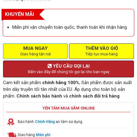
KHUYẾN MÃI
Miễn phí vận chuyển toàn quốc, thanh toán khi nhận hàng
MUA NGAY
THÊM VÀO GIỎ
Giao hàng tận nơi
Tiếp tục mua hàng
YÊU CẦU GỌI LẠI
Bấm vào đây để chúng tôi gọi lại cho bạn ngay
Cam kết sản phẩm
chính hãng 100%
, Sản phẩm được sản xuất
trên dây truyền tối tân nhất của EU. Áp dụng cho toàn bộ sản
phẩm.
Chính sách bảo hành
và
chính sách đổi trả hàng
YÊN TÂM MUA SẮM ONLINE
Bảo hành
Chính Hãng
an tâm sử dụng
Giao hàng
Miễn phí