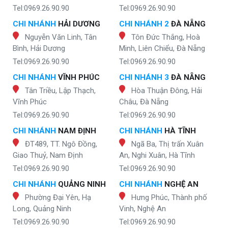
Tel:0969.26.90.90
Tel:0969.26.90.90
CHI NHÁNH
HẢI DƯƠNG
CHI NHÁNH 2
ĐÀ NẴNG
Nguyễn Văn Linh, Tân
Tôn Đức Thắng, Hoà
Bình, Hải Dương
Minh, Liên Chiểu, Đà Nẵng
Tel:0969.26.90.90
Tel:0969.26.90.90
CHI NHÁNH
VĨNH PHÚC
CHI NHÁNH 3
ĐÀ NẴNG
Tân Triều, Lập Thạch,
Hòa Thuận Đông, Hải
Vĩnh Phúc
Châu, Đà Nẵng
Tel:0969.26.90.90
Tel:0969.26.90.90
CHI NHÁNH
NAM ĐỊNH
CHI NHÁNH
HÀ TĨNH
ĐT489, TT. Ngô Đồng,
Ngã Ba, Thị trấn Xuân
Giao Thuỷ, Nam Định
An, Nghi Xuân, Hà Tĩnh
Tel:0969.26.90.90
Tel:0969.26.90.90
CHI NHÁNH
QUẢNG NINH
CHI NHÁNH
NGHỆ AN
Phường Đại Yên, Hạ
Hưng Phúc, Thành phố
Long, Quảng Ninh
Vinh, Nghệ An
Tel:0969.26.90.90
Tel:0969.26.90.90