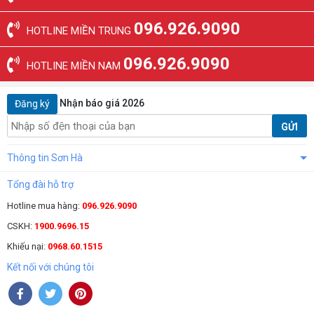
096.926.9090
HOTLINE MIỀN TRUNG
096.926.9090
HOTLINE MIỀN NAM
Nhận báo giá 2026
Đăng ký
GỬI
Thông tin Sơn Hà
Tổng đài hỗ trợ
Hotline mua hàng:
096.926.9090
CSKH:
1900.9696.15
Khiếu nại:
0968.60.1515
Kết nối với chúng tôi