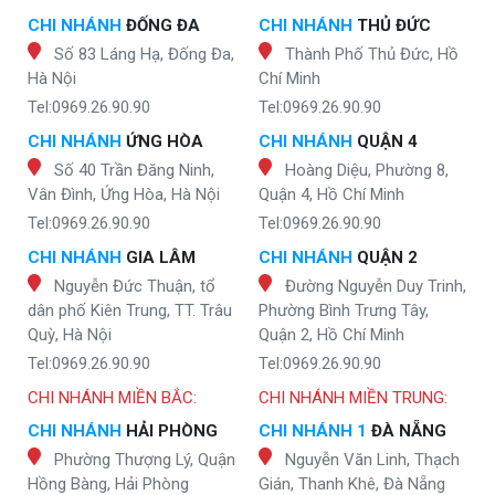
CHI NHÁNH
ĐỐNG ĐA
CHI NHÁNH
THỦ ĐỨC
Số 83 Láng Hạ, Đống Đa,
Thành Phố Thủ Đức, Hồ
Hà Nội
Chí Minh
Tel:0969.26.90.90
Tel:0969.26.90.90
CHI NHÁNH
ỨNG HÒA
CHI NHÁNH
QUẬN 4
Số 40 Trần Đăng Ninh,
Hoàng Diệu, Phường 8,
Vân Đình, Ứng Hòa, Hà Nội
Quận 4, Hồ Chí Minh
Tel:0969.26.90.90
Tel:0969.26.90.90
CHI NHÁNH
GIA LÂM
CHI NHÁNH
QUẬN 2
Nguyễn Đức Thuận, tổ
Đường Nguyễn Duy Trinh,
dân phố Kiên Trung, TT. Trâu
Phường Bình Trưng Tây,
Quỳ, Hà Nội
Quận 2, Hồ Chí Minh
Tel:0969.26.90.90
Tel:0969.26.90.90
CHI NHÁNH MIỀN BẮC:
CHI NHÁNH MIỀN TRUNG:
CHI NHÁNH
HẢI PHÒNG
CHI NHÁNH 1
ĐÀ NẴNG
Phường Thượng Lý, Quận
Nguyễn Văn Linh, Thạch
Hồng Bàng, Hải Phòng
Gián, Thanh Khê, Đà Nẵng