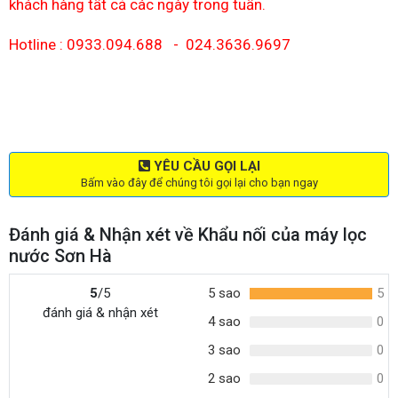
khách hàng tất cả các ngày trong tuần.
Hotline : 0933.094.688 - 024.3636.9697
YÊU CẦU GỌI LẠI
Bấm vào đây để chúng tôi gọi lại cho bạn ngay
Đánh giá & Nhận xét về Khẩu nối của máy lọc
nước Sơn Hà
5
/5
5 sao
5
đánh giá & nhận xét
4 sao
0
3 sao
0
2 sao
0