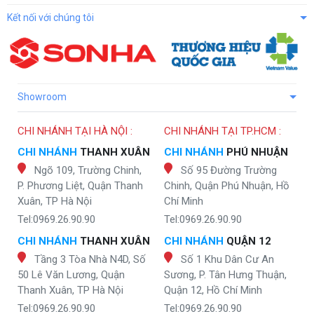
Kết nối với chúng tôi
Showroom
CHI NHÁNH TẠI HÀ NỘI :
CHI NHÁNH TẠI TP.HCM :
CHI NHÁNH
THANH XUÂN
CHI NHÁNH
PHÚ NHUẬN
Ngõ 109, Trường Chinh,
Số 95 Đường Trường
P. Phương Liệt, Quận Thanh
Chinh, Quận Phú Nhuận, Hồ
Xuân, TP Hà Nội
Chí Minh
Tel:0969.26.90.90
Tel:0969.26.90.90
CHI NHÁNH
THANH XUÂN
CHI NHÁNH
QUẬN 12
Tầng 3 Tòa Nhà N4D, Số
Số 1 Khu Dân Cư An
50 Lê Văn Lương, Quận
Sương, P. Tân Hưng Thuận,
Thanh Xuân, TP Hà Nội
Quận 12, Hồ Chí Minh
Tel:0969.26.90.90
Tel:0969.26.90.90