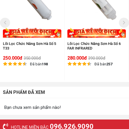
Lõi Lọc Chức Năng Sơn Hà Số 5
Lõi Lọc Chức Năng Sơn Hà Số 6
T33
FAR INFRARED
250.000đ
280.000đ
350.000đ
390.000đ
Đã bán
198
Đã bán
257
SẢN PHẨM ĐÃ XEM
Bạn chưa xem sản phẩm nào!
096.926.9090
HOTLINE MIỀN BẮC