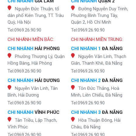
CHI NHÁNH
GIA LÂM
CHI NHÁNH
QUẬN 2
Nguyễn Đức Thuận, tổ
Đường Nguyễn Duy Trinh,
dân phố Kiên Trung, TT. Trâu
Phường Bình Trưng Tây,
Quỳ, Hà Nội
Quận 2, Hồ Chí Minh
Tel:0969.26.90.90
Tel:0969.26.90.90
CHI NHÁNH MIỀN BẮC:
CHI NHÁNH MIỀN TRUNG:
CHI NHÁNH
HẢI PHÒNG
CHI NHÁNH 1
ĐÀ NẴNG
Phường Thượng Lý, Quận
Nguyễn Văn Linh, Thạch
Hồng Bàng, Hải Phòng
Gián, Thanh Khê, Đà Nẵng
Tel:0969.26.90.90
Tel:0969.26.90.90
CHI NHÁNH
HẢI DƯƠNG
CHI NHÁNH 2
ĐÀ NẴNG
Nguyễn Văn Linh, Tân
Tôn Đức Thắng, Hoà
Bình, Hải Dương
Minh, Liên Chiểu, Đà Nẵng
Tel:0969.26.90.90
Tel:0969.26.90.90
CHI NHÁNH
VĨNH PHÚC
CHI NHÁNH 3
ĐÀ NẴNG
Tân Triều, Lập Thạch,
Hòa Thuận Đông, Hải
Vĩnh Phúc
Châu, Đà Nẵng
Tel:0969.26.90.90
Tel:0969.26.90.90