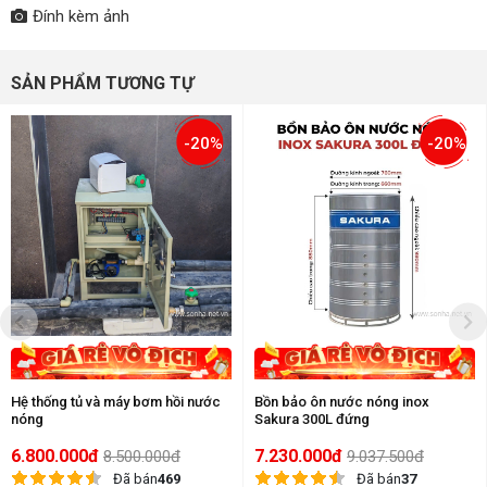
Đính kèm ảnh
SẢN PHẨM TƯƠNG TỰ
-20%
-20%
Hệ thống tủ và máy bơm hồi nước
Bồn bảo ôn nước nóng inox
nóng
Sakura 300L đứng
6.800.000đ
7.230.000đ
8.500.000đ
9.037.500đ
Đã bán
469
Đã bán
37