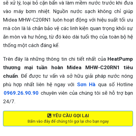
sẽ xử lý, loại bỏ cặn bẩn và làm mềm nước trước khi đưa
vào máy bơm nhiệt. Nguồn nước sạch không chỉ giúp
Midea MHW-C20RN1 luôn hoạt động với hiệu suất tối ưu
mà còn là lá chắn bảo vệ các linh kiện quan trọng khỏi sự
ăn mòn và hư hỏng, từ đó kéo dài tuổi thọ của toàn bộ hệ
thống một cách đáng kể.
Trên đây là những thông tin chi tiết nhất của
HeatPump
thương mại tuần hoàn Midea MHW-C20RN1 tiêu
chuẩn
. Để được tư vấn và sở hữu giải pháp nước nóng
phù hợp nhất liên hệ ngay với
Sơn Hà
qua số Hotline
0969.26.90.90
chuyên viên của chúng tôi sẽ hỗ trợ bạn
24/7.
YÊU CẦU GỌI LẠI
Bấm vào đây để chúng tôi gọi lại cho bạn ngay