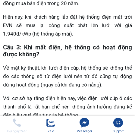
đồng mua bán điện trong 20 năm.
Hiện nay, khi khách hàng lắp đặt hệ thống điện mặt trời
EVN sẽ mua lại công suất phát lên lưới với giá
1.940đ/kWp (hệ thống áp mái).
Câu 3: Khi mất điện, hệ thống có hoạt động
được không?
Về mặt kỹ thuật, khi lưới điện cúp, hệ thống sẽ không thể
đo các thông số từ điện lưới nên từ đó cũng tự động
dừng hoạt động (ngay cả khi đang có nắng).
Với cơ sở hạ tầng điện hiện nay, việc điện lưới cúp ở các
thành phố là rất hạn chế nên không ảnh hưởng đáng kể
đến hiệu quả đầu tư của hệ thống.
Câu 4: Trong những ngày mây mù, mưa, liệu có
Gọi ngay 24/7
Zalo
Messenger
Support