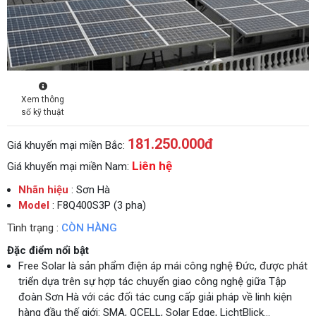
Xem thông
số kỹ thuật
181.250.000
đ
Giá khuyến mại miền Bắc:
Liên hệ
Giá khuyến mại miền Nam:
Nhãn hiệu
: Sơn Hà
Model
: F8Q400S3P (3 pha)
Tình trạng :
CÒN HÀNG
Đặc điểm nổi bật
Free Solar là sản phẩm điện áp mái công nghệ Đức, được phát
triển dựa trên sự hợp tác chuyển giao công nghệ giữa Tập
đoàn Sơn Hà với các đối tác cung cấp giải pháp về linh kiện
hàng đầu thế giới: SMA, QCELL, Solar Edge, LichtBlick…