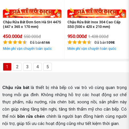
Chậu Rửa Bát Đơn Sơn Hà SH 447S
Chậu Rửa Bát Inox 304 Cao Cấp
(447 x 365 x 170 mm)
S50 (500 x 420 x 210 mm)
450.000đ
950.000đ
550.000đ
1.438.000đ
Đã bán
6166
Đã bán
10982
Miễn phí vận chuyển toàn quốc
Miễn phí vận chuyển toàn quốc
1
2
3
4
5
Chậu rửa bát
là thiết bị nhà bếp có vai trò vô cùng quan trọng
trong mỗi gia đình. Không những hỗ trợ các hoạt động sơ chế
thực phẩm, nấu nướng, rửa chén bát, xoong nồi, sản phẩm này
còn giúp nâng tầng tiện nghi, tăng tính thẩm mỹ cho căn bếp. Có
thể nói
bồn rửa chén
chính là người bạn đồng hành cùng người
nội trợ, giúp tối ưu các hoạt động cũng như tiết kiệm thời gian.