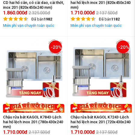
CD hai hố cân, có cài dao, cài thớt,
hai hố lệch inox 201 (820x450x240
inox 201 (820x450x240 mm)
mm)
1.860.000đ
1.710.000đ
2.325.000đ
2.137.500đ
Đã bán
1982
Đã bán
1182
Miễn phí vận chuyển toàn quốc
Miễn phí vận chuyển toàn quốc
-20%
-20%
Chậu rửa bát KAGOL K7843-Lệch
Chậu rửa bát KAGOL K7243-Lệch
hai hố lệch inox 201 (780x430x240
hai hố lệch inox 201 (720x430x240
mm)
mm)
1.710.000đ
1.710.000đ
2.137.500đ
2.137.500đ