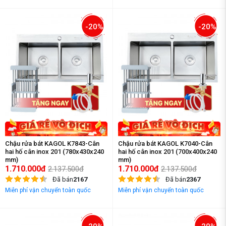
-20%
-20%
Chậu rửa bát KAGOL K7843-Cân
Chậu rửa bát KAGOL K7040-Cân
hai hố cân inox 201 (780x430x240
hai hố cân inox 201 (700x400x240
mm)
mm)
1.710.000đ
1.710.000đ
2.137.500đ
2.137.500đ
Đã bán
2167
Đã bán
2367
Miễn phí vận chuyển toàn quốc
Miễn phí vận chuyển toàn quốc