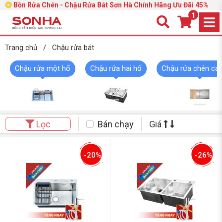
Bồn Rửa Chén - Chậu Rửa Bát Sơn Hà Chính Hãng Ưu Đãi 45%
1
Trang chủ
/
Chậu rửa bát
Chậu rửa một hố
Chậu rửa hai hố
Chậu rửa chén ca
Bán chạy
Giá
Lọc
-20%
-26%