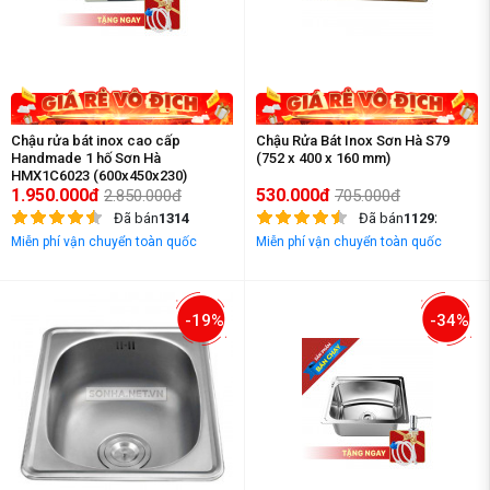
Chậu rửa bát inox cao cấp
Chậu Rửa Bát Inox Sơn Hà S79
Handmade 1 hố Sơn Hà
(752 x 400 x 160 mm)
HMX1C6023 (600x450x230)
1.950.000đ
530.000đ
2.850.000đ
705.000đ
Đã bán
1314
Đã bán
11292
Miễn phí vận chuyển toàn quốc
Miễn phí vận chuyển toàn quốc
-19%
-34%