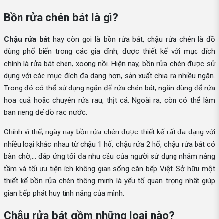
Bồn rửa chén bát là gì?
Chậu rửa bát
hay còn gọi là bồn rửa bát, chậu rửa chén là đồ
dùng phổ biến trong các gia đình, được thiết kế với mục đích
chính là rửa bát chén, xoong nồi. Hiện nay, bồn rửa chén được sử
dụng với các mục đích đa dạng hơn, sản xuất chia ra nhiều ngăn.
Trong đó có thể sử dụng ngăn để rửa chén bát, ngăn dùng để rửa
hoa quả hoặc chuyên rửa rau, thịt cá. Ngoài ra, còn có thể làm
bàn riêng để đồ ráo nước.
Chính vì thế, ngày nay bồn rửa chén được thiết kế rất đa dạng với
nhiều loại khác nhau từ chậu 1 hố, chậu rửa 2 hố, chậu rửa bát có
bàn chờ,... đáp ứng tối đa nhu cầu của người sử dụng nhằm nâng
tầm và tối ưu tiện ích không gian sống căn bếp Việt. Sở hữu một
thiết kế bồn rửa chén thông minh là yếu tố quan trọng nhất giúp
gian bếp phát huy tính năng của mình.
Chậu rửa bát gồm những loại nào?