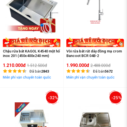
Chậu rửa bát KAGOL K4540 một hố
Vòi rửa bát rút dây đồng mạ crom
inox 201 (450x400x240 mm)
Bancoot BCR 04B-2
1.210.000đ
1.990.000đ
1.512.500đ
2.488.000đ
Đã bán
2843
Đã bán
5672
Miễn phí vận chuyển toàn quốc
Miễn phí vận chuyển toàn quốc
-32%
-25%