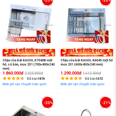
-20%
-20%
Chậu rửa bát KAGOL K7040B một
Chậu rửa bát KAGOL K6045 một hố
hố, có bàn, inox 201 (700x400x240
inox 201 (600x450x240 mm)
mm)
1.860.000đ
1.290.000đ
2.325.000đ
1.612.500đ
Đã bán
1876
Đã bán
1672
Miễn phí vận chuyển toàn quốc
Miễn phí vận chuyển toàn quốc
-20%
-21%