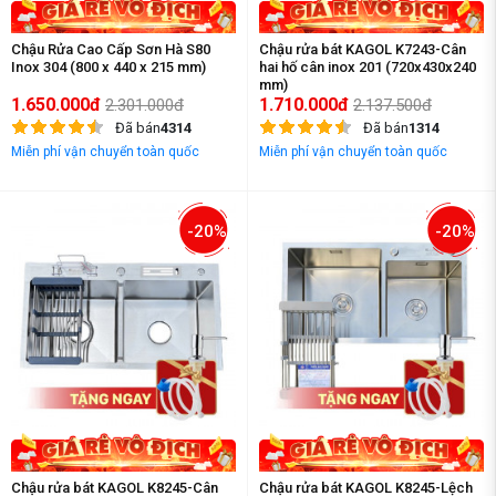
Chậu Rửa Cao Cấp Sơn Hà S80
Chậu rửa bát KAGOL K7243-Cân
Inox 304 (800 x 440 x 215 mm)
hai hố cân inox 201 (720x430x240
mm)
1.650.000đ
1.710.000đ
2.301.000đ
2.137.500đ
Đã bán
4314
Đã bán
1314
Miễn phí vận chuyển toàn quốc
Miễn phí vận chuyển toàn quốc
-20%
-20%
Chậu rửa bát KAGOL K8245-Cân
Chậu rửa bát KAGOL K8245-Lệch