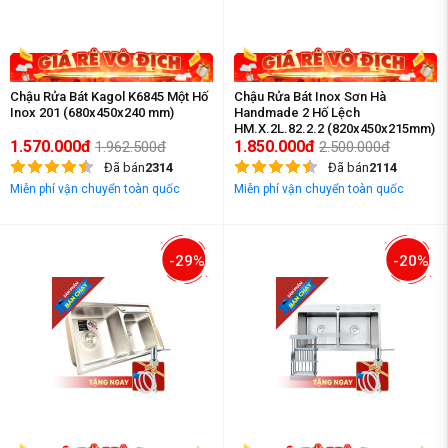
Chậu Rửa Bát Kagol K6845 Một Hố
Chậu Rửa Bát Inox Sơn Hà
Inox 201 (680x450x240 mm)
Handmade 2 Hố Lệch
HM.X.2L.82.2.2 (820x450x215mm)
1.570.000đ
1.850.000đ
1.962.500đ
2.500.000đ
Đã bán
2314
Đã bán
2114
Miễn phí vận chuyển toàn quốc
Miễn phí vận chuyển toàn quốc
-29%
-20%