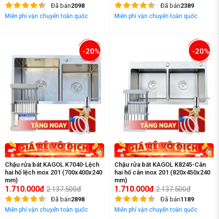
Đã bán
2098
Đã bán
2389
Miễn phí vận chuyển toàn quốc
Miễn phí vận chuyển toàn quốc
-20%
-20%
Chậu rửa bát KAGOL K7040-Lệch
Chậu rửa bát KAGOL K8245-Cân
hai hố lệch inox 201 (700x400x240
hai hố cân inox 201 (820x450x240
mm)
mm)
1.710.000đ
1.710.000đ
2.137.500đ
2.137.500đ
Đã bán
2898
Đã bán
1189
Miễn phí vận chuyển toàn quốc
Miễn phí vận chuyển toàn quốc