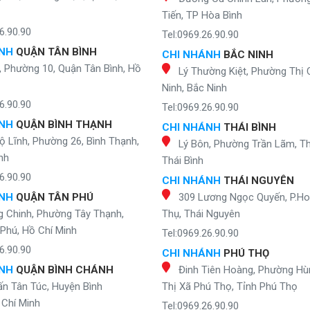
Tiến, TP Hòa Bình
6.90.90
Tel:0969.26.90.90
ÁNH
QUẬN TÂN BÌNH
CHI NHÁNH
BẮC NINH
, Phường 10, Quận Tân Bình, Hồ
Lý Thường Kiệt, Phường Thị 
Ninh, Bắc Ninh
6.90.90
Tel:0969.26.90.90
ÁNH
QUẬN BÌNH THẠNH
CHI NHÁNH
THÁI BÌNH
ộ Lĩnh, Phường 26, Bình Thạnh,
Lý Bôn, Phường Trần Lãm, Th
nh
Thái Bình
6.90.90
CHI NHÁNH
THÁI NGUYÊN
ÁNH
QUẬN TÂN PHÚ
309 Lương Ngọc Quyến, P.H
g Chinh, Phường Tây Thạnh,
Thụ, Thái Nguyên
Phú, Hồ Chí Minh
Tel:0969.26.90.90
6.90.90
CHI NHÁNH
PHÚ THỌ
ÁNH
QUẬN BÌNH CHÁNH
Đinh Tiên Hoàng, Phường Hù
ấn Tân Túc, Huyện Bình
Thị Xã Phú Thọ, Tỉnh Phú Thọ
Chí Minh
Tel:0969.26.90.90