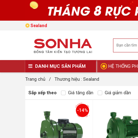
Sealand
DANH MỤC SẢN PHẨM
HỆ THỐNG PH
Trang chủ
/
Thương hiệu : Sealand
Sắp xếp theo
Giá tăng dần
Giá giảm dần
-14%