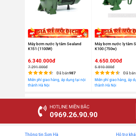
Máy bơm nước ly tâm Sealand
Máy bơm nước ly tâm 
K151 (1100W)
K100 (750w)
6.340.000đ
4.650.000đ
7.291.000đ
5.810.000đ
Đã bán
987
Đã bán
Miễn phí giao hàng, áp dụng tại nội
Miễn phí giao hàng, áp dụ
thành Hà Nội
thành Hà Nội
HOTLINE MIỀN BẮC
0969.26.90.90
Thông tin Sơn Hà
Hỗ trợ kh