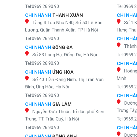
Tel:0969.26.90.90
Tel:0969.2
CHI NHÁNH
THANH XUÂN
CHI NH
Tầng 3 Tòa Nhà N4D, Số 50 Lê Văn
Số 1 
Lương, Quận Thanh Xuân, TP Hà Nội
Hưng Thuậ
Tel:0969.26.90.90
CHI NH
Thành
CHI NHÁNH
ĐỐNG ĐA
Số 83 Láng Hạ, Đống Đa, Hà Nội
Tel:0969.2
Tel:0969.26.90.90
CHI NH
Hoàng 
CHI NHÁNH
ỨNG HÒA
Minh
Số 40 Trần Đăng Ninh, Thị Trấn Vân
Đình, Ứng Hòa, Hà Nội
Tel:0969.2
Tel:0969.26.90.90
CHI NH
Đường
CHI NHÁNH
GIA LÂM
Trưng Tây
Nguyễn Đức Thuận, tổ dân phố Kiên
Trung, TT. Trâu Quỳ, Hà Nội
Tel:0969.2
Tel:0969.26.90.90
CHI NH
Đường
CHI NHÁNH
ĐÔNG ANH