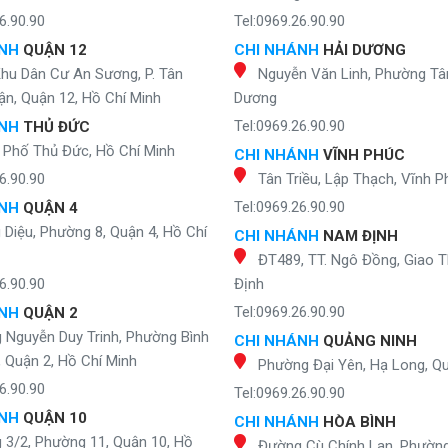
6.90.90
Tel:0969.26.90.90
ÁNH
QUẬN 12
CHI NHÁNH
HẢI DƯƠNG
Khu Dân Cư An Sương, P. Tân
Nguyễn Văn Linh, Phường Tân
n, Quận 12, Hồ Chí Minh
Dương
Tel:0969.26.90.90
ÁNH
THỦ ĐỨC
 Phố Thủ Đức, Hồ Chí Minh
CHI NHÁNH
VĨNH PHÚC
6.90.90
Tân Triều, Lập Thạch, Vĩnh P
Tel:0969.26.90.90
ÁNH
QUẬN 4
Diệu, Phường 8, Quận 4, Hồ Chí
CHI NHÁNH
NAM ĐỊNH
ĐT489, TT. Ngô Đồng, Giao 
6.90.90
Định
Tel:0969.26.90.90
ÁNH
QUẬN 2
 Nguyễn Duy Trinh, Phường Bình
CHI NHÁNH
QUẢNG NINH
, Quận 2, Hồ Chí Minh
Phường Đại Yên, Hạ Long, Q
6.90.90
Tel:0969.26.90.90
ÁNH
QUẬN 10
CHI NHÁNH
HÒA BÌNH
 3/2, Phường 11, Quận 10, Hồ
Đường Cù Chính Lan, Phườn