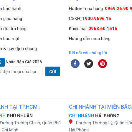
h bảo hành
Hotline mua hàng:
0969.26.90.
h giao hàng
CSKH:
1900.9696.15
h đổi trả hàng
Khiếu nại:
0968.60.1515
h bảo mật
Hướng dẫn mua hàng
h & quy định chung
Kết nối với chúng tôi
Nhận Báo Giá 2026
ý
GỬI
NH TẠI TP.HCM :
CHI NHÁNH TẠI MIỀN BẮC
ÁNH
PHÚ NHUẬN
CHI NHÁNH
HẢI PHÒNG
 Đường Trường Chinh, Quận Phú
Phường Thượng Lý, Quận Hồ
 Chí Minh
Hải Phòng