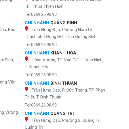
Trì , Thừa Thiên Huế
Tel:0969.26.90.90
CHI NHÁNH
QUẢNG BÌNH
Cầu, Bắc
Trần Hưng Đạo, Phường Nam Lý,
Thành phố Đồng Hới, Tỉnh Quảng Bình
Tel:0969.26.90.90
CHI NHÁNH
KHÁNH HÒA
ái Bình,
Hùng Vương, TT. Vạn Giã, H. Vạn Ninh,
T. Khánh Hòa
Tel:0969.26.90.90
oàng Văn
CHI NHÁNH
BÌNH THUẬN
Trần Hưng Đạo, P. Đức Thắng, TP. Phan
Thiết, T. Bình Thuận
Tel:0969.26.90.90
ng Vương,
CHI NHÁNH
QUẢNG TRỊ
Trần Hưng Đạo, Phường 2, Quảng Trị,
Quảng Trị