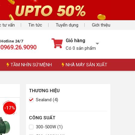
 tư vấn
Tin tức
Tuyển dụng
Giới thiệu
Giỏ hàng
Hotline 24/7
0969.26.9090
Có
0
sản phẩm
TẦM NHÌN SỨ MỆNH
NHÀ MÁY SẢN XUẤT
THƯƠNG HIỆU
Sealand (4)
-17%
CÔNG SUẤT
300-500W (1)