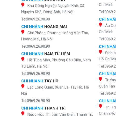
Chí Minh
Khu Công Nghiệp Nguyên Khê, Xã
Nguyên Khê, Đông Anh, Hà Nội
Tel:0969.2
Tel:0969.26.90.90
CHI NH
Âu Cơ
CHI NHÁNH
HOÀNG MAI
Chí Minh
Giải Phóng, Phường Hoàng Văn Thụ,
Hoàng Mai, Hà Nội
Tel:0969.2
Tel:0969.26.90.90
CHI NH
Đinh b
CHI NHÁNH
NAM TỪ LIÊM
Hồ Chí Mi
Hồ Tùng Mậu, Phường Cầu Diễn, Nam
Từ Liêm, Hà Nội
Tel:0969.2
Tel:0969.26.90.90
CHI NH
Trườn
CHI NHÁNH
TÂY HỒ
Quận Tân 
Lạc Long Quân, Xuân La, Tây Hồ, Hà
Nội
Tel:0969.2
Tel:0969.26.90.90
CHI NH
Thị Tr
CHI NHÁNH
THANH TRÌ
Chánh,Hồ 
Ngọc Hồi, Thị trấn Văn Điển, Thanh Trì,