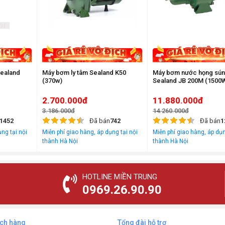
Sealand
Máy bơm ly tâm Sealand K50
Máy bơm nước họng sú
(370w)
Sealand JB 200M (1500
2.700.000đ
11.880.000đ
3.186.000đ
14.260.000đ
1452
Đã bán
742
Đã bán
1
ng tại nội
Miễn phí giao hàng, áp dụng tại nội
Miễn phí giao hàng, áp dụn
thành Hà Nội
thành Hà Nội
HOTLINE MIỀN TRUNG
0969.26.90.90
ách hàng
Tổng đài hỗ trợ