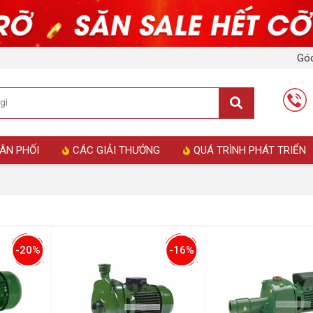
Góc
ÂN PHỐI
CÁC GIẢI THƯỞNG
QUÁ TRÌNH PHÁT TRIỂN
-20%
-16%