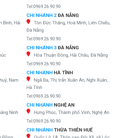
Tel:0969.26.90.90
CHI NHÁNH 2
ĐÀ NẴNG
 Bình, Hải
Tôn Đức Thắng, Hoà Minh, Liên Chiểu,
Đà Nẵng
Tel:0969.26.90.90
CHI NHÁNH 3
ĐÀ NẴNG
húc
Hòa Thuận Đông, Hải Châu, Đà Nẵng
Tel:0969.26.90.90
CHI NHÁNH
HÀ TĨNH
Thuỷ, Nam
Ngã Ba, Thị trấn Xuân An, Nghi Xuân,
Hà Tĩnh
Tel:0969.26.90.90
CHI NHÁNH
NGHỆ AN
uảng Ninh
Hưng Phúc, Thành phố Vinh, Nghệ An
Tel:0969.26.90.90
CHI NHÁNH
THỪA THIÊN HUẾ
g Đồng
Quốc Lộ 1A, Thôn cao Đôi Xã, xã Lộc