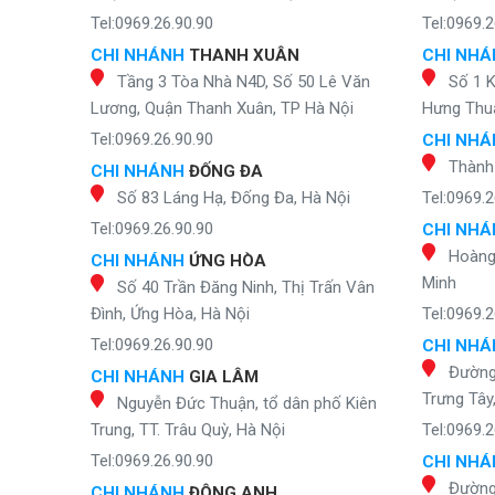
Tel:0969.26.90.90
Tel:0969.2
CHI NHÁNH
THANH XUÂN
CHI NH
Tầng 3 Tòa Nhà N4D, Số 50 Lê Văn
Số 1 
Lương, Quận Thanh Xuân, TP Hà Nội
Hưng Thuậ
Tel:0969.26.90.90
CHI NH
Thành
CHI NHÁNH
ĐỐNG ĐA
Số 83 Láng Hạ, Đống Đa, Hà Nội
Tel:0969.2
Tel:0969.26.90.90
CHI NH
Hoàng 
CHI NHÁNH
ỨNG HÒA
Minh
Số 40 Trần Đăng Ninh, Thị Trấn Vân
Đình, Ứng Hòa, Hà Nội
Tel:0969.2
Tel:0969.26.90.90
CHI NH
Đường
CHI NHÁNH
GIA LÂM
Trưng Tây
Nguyễn Đức Thuận, tổ dân phố Kiên
Trung, TT. Trâu Quỳ, Hà Nội
Tel:0969.2
Tel:0969.26.90.90
CHI NH
Đường
CHI NHÁNH
ĐÔNG ANH