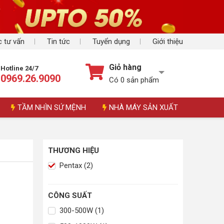
 tư vấn
Tin tức
Tuyển dụng
Giới thiệu
Giỏ hàng
Hotline 24/7
0969.26.9090
Có
0
sản phẩm
TẦM NHÌN SỨ MỆNH
NHÀ MÁY SẢN XUẤT
THƯƠNG HIỆU
Pentax (2)
CÔNG SUẤT
300-500W (1)