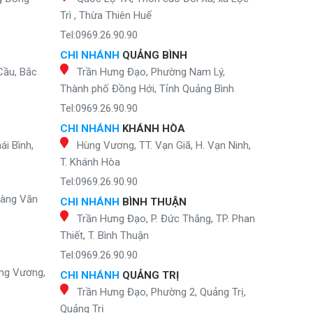
Trì , Thừa Thiên Huế
Tel:0969.26.90.90
CHI NHÁNH
QUẢNG BÌNH
Cầu, Bắc
Trần Hưng Đạo, Phường Nam Lý,
Thành phố Đồng Hới, Tỉnh Quảng Bình
Tel:0969.26.90.90
CHI NHÁNH
KHÁNH HÒA
ái Bình,
Hùng Vương, TT. Vạn Giã, H. Vạn Ninh,
T. Khánh Hòa
Tel:0969.26.90.90
oàng Văn
CHI NHÁNH
BÌNH THUẬN
Trần Hưng Đạo, P. Đức Thắng, TP. Phan
Thiết, T. Bình Thuận
Tel:0969.26.90.90
ng Vương,
CHI NHÁNH
QUẢNG TRỊ
Trần Hưng Đạo, Phường 2, Quảng Trị,
Quảng Trị