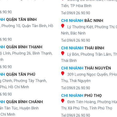
Tiến, TP Hòa Bình
6.90.90
Tel:0969.26.90.90
ÁNH
QUẬN TÂN BÌNH
CHI NHÁNH
BẮC NINH
, Phường 10, Quận Tân Bình, Hồ
Lý Thường Kiệt, Phường Thị 
Ninh, Bắc Ninh
6.90.90
Tel:0969.26.90.90
ÁNH
QUẬN BÌNH THẠNH
CHI NHÁNH
THÁI BÌNH
ộ Lĩnh, Phường 26, Bình Thạnh,
Lý Bôn, Phường Trần Lãm, Th
nh
Thái Bình
6.90.90
CHI NHÁNH
THÁI NGUYÊN
ÁNH
QUẬN TÂN PHÚ
309 Lương Ngọc Quyến, P.H
g Chinh, Phường Tây Thạnh,
Thụ, Thái Nguyên
Phú, Hồ Chí Minh
Tel:0969.26.90.90
6.90.90
CHI NHÁNH
PHÚ THỌ
ÁNH
QUẬN BÌNH CHÁNH
Đinh Tiên Hoàng, Phường Hù
ấn Tân Túc, Huyện Bình
Thị Xã Phú Thọ, Tỉnh Phú Thọ
Chí Minh
Tel:0969.26.90.90