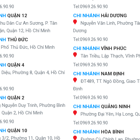
6.90.90
Tel:0969.26.90.90
ÁNH
QUẬN 12
CHI NHÁNH
HẢI DƯƠNG
Khu Dân Cư An Sương, P. Tân
Nguyễn Văn Linh, Phường Tân
n, Quận 12, Hồ Chí Minh
Dương
Tel:0969.26.90.90
ÁNH
THỦ ĐỨC
 Phố Thủ Đức, Hồ Chí Minh
CHI NHÁNH
VĨNH PHÚC
6.90.90
Tân Triều, Lập Thạch, Vĩnh P
Tel:0969.26.90.90
ÁNH
QUẬN 4
Diệu, Phường 8, Quận 4, Hồ Chí
CHI NHÁNH
NAM ĐỊNH
ĐT489, TT. Ngô Đồng, Giao 
6.90.90
Định
Tel:0969.26.90.90
ÁNH
QUẬN 2
 Nguyễn Duy Trinh, Phường Bình
CHI NHÁNH
QUẢNG NINH
, Quận 2, Hồ Chí Minh
Phường Đại Yên, Hạ Long, Q
6.90.90
Tel:0969.26.90.90
ÁNH
QUẬN 10
CHI NHÁNH
HÒA BÌNH
 3/2, Phường 11, Quận 10, Hồ
Đường Cù Chính Lan, Phườn