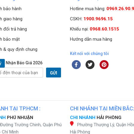
h bảo hành
Hotline mua hàng:
0969.26.90.
h giao hàng
CSKH:
1900.9696.15
h đổi trả hàng
Khiếu nại:
0968.60.1515
h bảo mật
Hướng dẫn mua hàng
h & quy định chung
Kết nối với chúng tôi
Nhận Báo Giá 2026
ý
GỬI
NH TẠI TP.HCM :
CHI NHÁNH TẠI MIỀN BẮC
ÁNH
PHÚ NHUẬN
CHI NHÁNH
HẢI PHÒNG
 Đường Trường Chinh, Quận Phú
Phường Thượng Lý, Quận Hồ
 Chí Minh
Hải Phòng