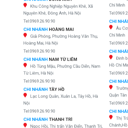
Chí Minh
Khu Công Nghiệp Nguyên Khê, Xã
Nguyên Khê, Đông Anh, Hà Nội
Tel:0969.2
Tel:0969.26.90.90
CHI NH
Âu Cơ
CHI NHÁNH
HOÀNG MAI
Chí Minh
Giải Phóng, Phường Hoàng Văn Thụ,
Hoàng Mai, Hà Nội
Tel:0969.2
Tel:0969.26.90.90
CHI NH
Đinh b
CHI NHÁNH
NAM TỪ LIÊM
Hồ Chí Mi
Hồ Tùng Mậu, Phường Cầu Diễn, Nam
Từ Liêm, Hà Nội
Tel:0969.2
Tel:0969.26.90.90
CHI NH
Trườn
CHI NHÁNH
TÂY HỒ
Quận Tân 
Lạc Long Quân, Xuân La, Tây Hồ, Hà
Nội
Tel:0969.2
Tel:0969.26.90.90
CHI NH
Thị Tr
CHI NHÁNH
THANH TRÌ
Chánh,Hồ 
Ngọc Hồi, Thị trấn Văn Điển, Thanh Trì,