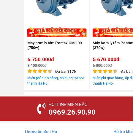
Máy bơm ly tâm Pentax CM 100
Máy bơm ly tâm Penta
(750w)
(370w)
6.750.000đ
5.670.000đ
8.100.000đ
6.800.000đ
Đã bán
3176
Đã bán
Miễn phí giao hàng, áp dụng tại nội
Miễn phí giao hàng, áp dụ
thành Hà Nội
thành Hà Nội
HOTLINE MIỀN BẮC
0969.26.90.90
Thông tin Sơn Hà
Hỗ trợ kh