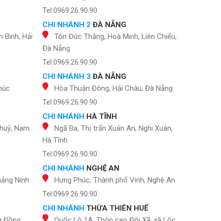
Tel:0969.26.90.90
CHI NHÁNH 2
ĐÀ NẴNG
 Bình, Hải
Tôn Đức Thắng, Hoà Minh, Liên Chiểu,
Đà Nẵng
Tel:0969.26.90.90
CHI NHÁNH 3
ĐÀ NẴNG
húc
Hòa Thuận Đông, Hải Châu, Đà Nẵng
Tel:0969.26.90.90
CHI NHÁNH
HÀ TĨNH
Thuỷ, Nam
Ngã Ba, Thị trấn Xuân An, Nghi Xuân,
Hà Tĩnh
Tel:0969.26.90.90
CHI NHÁNH
NGHỆ AN
uảng Ninh
Hưng Phúc, Thành phố Vinh, Nghệ An
Tel:0969.26.90.90
CHI NHÁNH
THỪA THIÊN HUẾ
g Đồng
Quốc Lộ 1A, Thôn cao Đôi Xã, xã Lộc