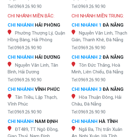
Tel:0969.26.90.90
Tel:0969.26.90.90
CHI NHÁNH MIỀN BẮC:
CHI NHÁNH MIỀN TRUNG:
CHI NHÁNH
HẢI PHÒNG
CHI NHÁNH 1
ĐÀ NẴNG
Phường Thượng Lý, Quận
Nguyễn Văn Linh, Thạch
Hồng Bàng, Hải Phòng
Gián, Thanh Khê, Đà Nẵng
Tel:0969.26.90.90
Tel:0969.26.90.90
CHI NHÁNH
HẢI DƯƠNG
CHI NHÁNH 2
ĐÀ NẴNG
Nguyễn Văn Linh, Tân
Tôn Đức Thắng, Hoà
Bình, Hải Dương
Minh, Liên Chiểu, Đà Nẵng
Tel:0969.26.90.90
Tel:0969.26.90.90
CHI NHÁNH
VĨNH PHÚC
CHI NHÁNH 3
ĐÀ NẴNG
Tân Triều, Lập Thạch,
Hòa Thuận Đông, Hải
Vĩnh Phúc
Châu, Đà Nẵng
Tel:0969.26.90.90
Tel:0969.26.90.90
CHI NHÁNH
NAM ĐỊNH
CHI NHÁNH
HÀ TĨNH
ĐT489, TT. Ngô Đồng,
Ngã Ba, Thị trấn Xuân
Giao Thuỷ, Nam Định
An, Nghi Xuân, Hà Tĩnh