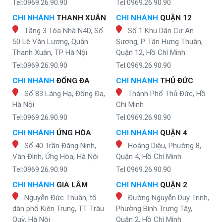
Tel:0969.26.90.90
Tel:0969.26.90.90
CHI NHÁNH
THANH XUÂN
CHI NHÁNH
QUẬN 12
Tầng 3 Tòa Nhà N4D, Số
Số 1 Khu Dân Cư An
50 Lê Văn Lương, Quận
Sương, P. Tân Hưng Thuận,
Thanh Xuân, TP Hà Nội
Quận 12, Hồ Chí Minh
Tel:0969.26.90.90
Tel:0969.26.90.90
CHI NHÁNH
ĐỐNG ĐA
CHI NHÁNH
THỦ ĐỨC
Số 83 Láng Hạ, Đống Đa,
Thành Phố Thủ Đức, Hồ
Hà Nội
Chí Minh
Tel:0969.26.90.90
Tel:0969.26.90.90
CHI NHÁNH
ỨNG HÒA
CHI NHÁNH
QUẬN 4
Số 40 Trần Đăng Ninh,
Hoàng Diệu, Phường 8,
Vân Đình, Ứng Hòa, Hà Nội
Quận 4, Hồ Chí Minh
Tel:0969.26.90.90
Tel:0969.26.90.90
CHI NHÁNH
GIA LÂM
CHI NHÁNH
QUẬN 2
Nguyễn Đức Thuận, tổ
Đường Nguyễn Duy Trinh,
dân phố Kiên Trung, TT. Trâu
Phường Bình Trưng Tây,
Quỳ, Hà Nội
Quận 2, Hồ Chí Minh