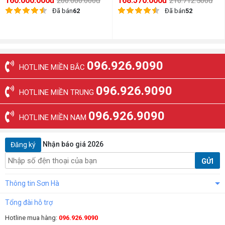
160.000.000đ
168.570.000đ
200.000.000đ
210.712.500đ
Đã bán
62
Đã bán
52
096.926.9090
HOTLINE MIỀN BẮC
096.926.9090
HOTLINE MIỀN TRUNG
096.926.9090
HOTLINE MIỀN NAM
Nhận báo giá 2026
Đăng ký
GỬI
Thông tin Sơn Hà
Tổng đài hỗ trợ
Hotline mua hàng:
096.926.9090