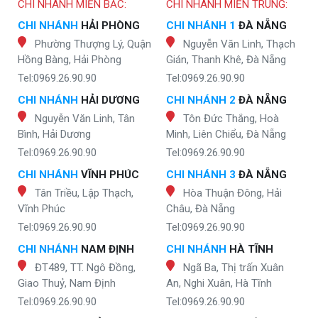
CHI NHÁNH MIỀN BẮC:
CHI NHÁNH MIỀN TRUNG:
CHI NHÁNH
HẢI PHÒNG
CHI NHÁNH 1
ĐÀ NẴNG
Phường Thượng Lý, Quận
Nguyễn Văn Linh, Thạch
Hồng Bàng, Hải Phòng
Gián, Thanh Khê, Đà Nẵng
Tel:0969.26.90.90
Tel:0969.26.90.90
CHI NHÁNH
HẢI DƯƠNG
CHI NHÁNH 2
ĐÀ NẴNG
Nguyễn Văn Linh, Tân
Tôn Đức Thắng, Hoà
Bình, Hải Dương
Minh, Liên Chiểu, Đà Nẵng
Tel:0969.26.90.90
Tel:0969.26.90.90
CHI NHÁNH
VĨNH PHÚC
CHI NHÁNH 3
ĐÀ NẴNG
Tân Triều, Lập Thạch,
Hòa Thuận Đông, Hải
Vĩnh Phúc
Châu, Đà Nẵng
Tel:0969.26.90.90
Tel:0969.26.90.90
CHI NHÁNH
NAM ĐỊNH
CHI NHÁNH
HÀ TĨNH
ĐT489, TT. Ngô Đồng,
Ngã Ba, Thị trấn Xuân
Giao Thuỷ, Nam Định
An, Nghi Xuân, Hà Tĩnh
Tel:0969.26.90.90
Tel:0969.26.90.90