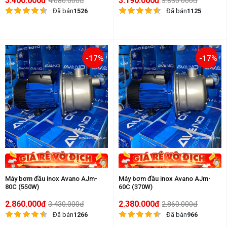
3.400.000đ
3.190.000đ
4.080.000đ
3.830.000đ
Đã bán
1526
Đã bán
1125
-17%
-17%
Máy bơm đầu inox Avano AJm-
Máy bơm đầu inox Avano AJm-
80C (550W)
60C (370W)
2.860.000đ
2.380.000đ
3.430.000đ
2.860.000đ
Đã bán
1266
Đã bán
966