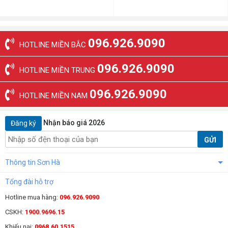
096.926.9090
HOTLINE MIỀN BẮC
096.926.9090
HOTLINE MIỀN TRUNG
096.926.9090
HOTLINE MIỀN NAM
Nhận báo giá 2026
Đăng ký
GỬI
Thông tin Sơn Hà
Tổng đài hỗ trợ
Hotline mua hàng:
096.926.9090
CSKH:
1900.9696.15
Khiếu nại:
0968.60.1515