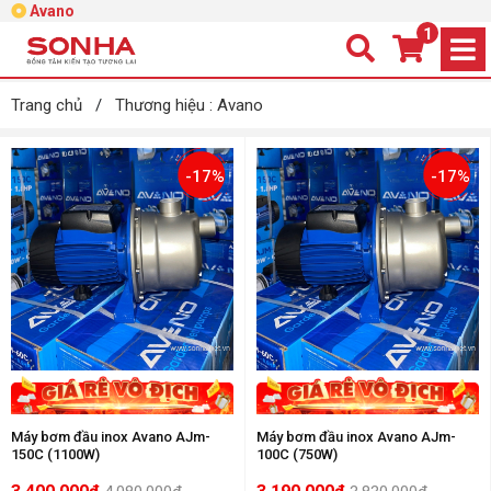
Avano
1
Trang chủ
/
Thương hiệu : Avano
-17%
-17%
Máy bơm đầu inox Avano AJm-
Máy bơm đầu inox Avano AJm-
150C (1100W)
100C (750W)