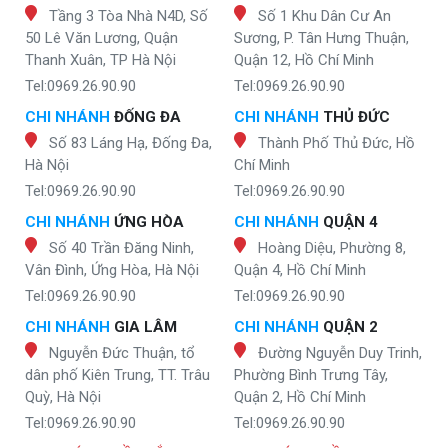
Tầng 3 Tòa Nhà N4D, Số
Số 1 Khu Dân Cư An
50 Lê Văn Lương, Quận
Sương, P. Tân Hưng Thuận,
Thanh Xuân, TP Hà Nội
Quận 12, Hồ Chí Minh
Tel:0969.26.90.90
Tel:0969.26.90.90
CHI NHÁNH
ĐỐNG ĐA
CHI NHÁNH
THỦ ĐỨC
Số 83 Láng Hạ, Đống Đa,
Thành Phố Thủ Đức, Hồ
Hà Nội
Chí Minh
Tel:0969.26.90.90
Tel:0969.26.90.90
CHI NHÁNH
ỨNG HÒA
CHI NHÁNH
QUẬN 4
Số 40 Trần Đăng Ninh,
Hoàng Diệu, Phường 8,
Vân Đình, Ứng Hòa, Hà Nội
Quận 4, Hồ Chí Minh
Tel:0969.26.90.90
Tel:0969.26.90.90
CHI NHÁNH
GIA LÂM
CHI NHÁNH
QUẬN 2
Nguyễn Đức Thuận, tổ
Đường Nguyễn Duy Trinh,
dân phố Kiên Trung, TT. Trâu
Phường Bình Trưng Tây,
Quỳ, Hà Nội
Quận 2, Hồ Chí Minh
Tel:0969.26.90.90
Tel:0969.26.90.90