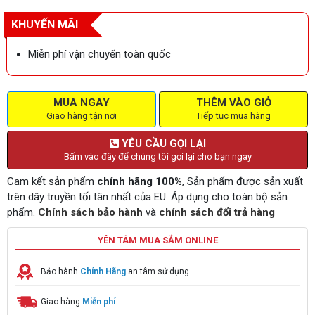
KHUYẾN MÃI
Miễn phí vận chuyển toàn quốc
MUA NGAY
THÊM VÀO GIỎ
Giao hàng tận nơi
Tiếp tục mua hàng
YÊU CẦU GỌI LẠI
Bấm vào đây để chúng tôi gọi lại cho bạn ngay
Cam kết sản phẩm
chính hãng 100%
, Sản phẩm được sản xuất
trên dây truyền tối tân nhất của EU. Áp dụng cho toàn bộ sản
phẩm.
Chính sách bảo hành
và
chính sách đổi trả hàng
YÊN TÂM MUA SẮM ONLINE
Bảo hành
Chính Hãng
an tâm sử dụng
Giao hàng
Miễn phí