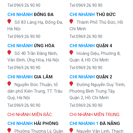
Tel:0969.26.90.90
Tel:0969.26.90.90
CHI NHÁNH
ĐỐNG ĐA
CHI NHÁNH
THỦ ĐỨC
Số 83 Láng Hạ, Đống Đa,
Thành Phố Thủ Đức, Hồ
Hà Nội
Chí Minh
Tel:0969.26.90.90
Tel:0969.26.90.90
CHI NHÁNH
ỨNG HÒA
CHI NHÁNH
QUẬN 4
Số 40 Trần Đăng Ninh,
Hoàng Diệu, Phường 8,
Vân Đình, Ứng Hòa, Hà Nội
Quận 4, Hồ Chí Minh
Tel:0969.26.90.90
Tel:0969.26.90.90
CHI NHÁNH
GIA LÂM
CHI NHÁNH
QUẬN 2
Nguyễn Đức Thuận, tổ
Đường Nguyễn Duy Trinh,
dân phố Kiên Trung, TT. Trâu
Phường Bình Trưng Tây,
Quỳ, Hà Nội
Quận 2, Hồ Chí Minh
Tel:0969.26.90.90
Tel:0969.26.90.90
CHI NHÁNH MIỀN BẮC:
CHI NHÁNH MIỀN TRUNG:
CHI NHÁNH
HẢI PHÒNG
CHI NHÁNH 1
ĐÀ NẴNG
Phường Thượng Lý, Quận
Nguyễn Văn Linh, Thạch