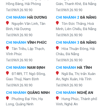
Hồng Bàng, Hải Phòng
Gián, Thanh Khê, Đà Nẵng
Tel:0969.26.90.90
Tel:0969.26.90.90
CHI NHÁNH
HẢI DƯƠNG
CHI NHÁNH 2
ĐÀ NẴNG
Nguyễn Văn Linh, Tân
Tôn Đức Thắng, Hoà
Bình, Hải Dương
Minh, Liên Chiểu, Đà Nẵng
Tel:0969.26.90.90
Tel:0969.26.90.90
CHI NHÁNH
VĨNH PHÚC
CHI NHÁNH 3
ĐÀ NẴNG
Tân Triều, Lập Thạch,
Hòa Thuận Đông, Hải
Vĩnh Phúc
Châu, Đà Nẵng
Tel:0969.26.90.90
Tel:0969.26.90.90
CHI NHÁNH
NAM ĐỊNH
CHI NHÁNH
HÀ TĨNH
ĐT489, TT. Ngô Đồng,
Ngã Ba, Thị trấn Xuân
Giao Thuỷ, Nam Định
An, Nghi Xuân, Hà Tĩnh
Tel:0969.26.90.90
Tel:0969.26.90.90
CHI NHÁNH
QUẢNG NINH
CHI NHÁNH
NGHỆ AN
Phường Đại Yên, Hạ
Hưng Phúc, Thành phố
Long, Quảng Ninh
Vinh, Nghệ An