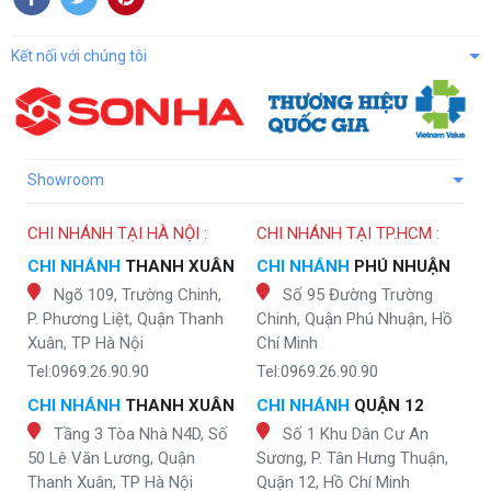
Kết nối với chúng tôi
Showroom
CHI NHÁNH TẠI HÀ NỘI :
CHI NHÁNH TẠI TP.HCM :
CHI NHÁNH
THANH XUÂN
CHI NHÁNH
PHÚ NHUẬN
Ngõ 109, Trường Chinh,
Số 95 Đường Trường
P. Phương Liệt, Quận Thanh
Chinh, Quận Phú Nhuận, Hồ
Xuân, TP Hà Nội
Chí Minh
Tel:0969.26.90.90
Tel:0969.26.90.90
CHI NHÁNH
THANH XUÂN
CHI NHÁNH
QUẬN 12
Tầng 3 Tòa Nhà N4D, Số
Số 1 Khu Dân Cư An
50 Lê Văn Lương, Quận
Sương, P. Tân Hưng Thuận,
Thanh Xuân, TP Hà Nội
Quận 12, Hồ Chí Minh