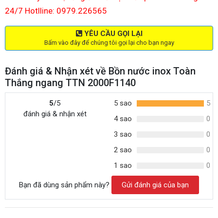
24/7 Hotlline: 0979.226565
YÊU CẦU GỌI LẠI
Bấm vào đây để chúng tôi gọi lại cho bạn ngay
Đánh giá & Nhận xét về Bồn nước inox Toàn
Thắng ngang TTN 2000F1140
5
/5
5 sao
5
đánh giá & nhận xét
4 sao
0
3 sao
0
2 sao
0
1 sao
0
Bạn đã dùng sản phẩm này?
Gửi đánh giá của bạn