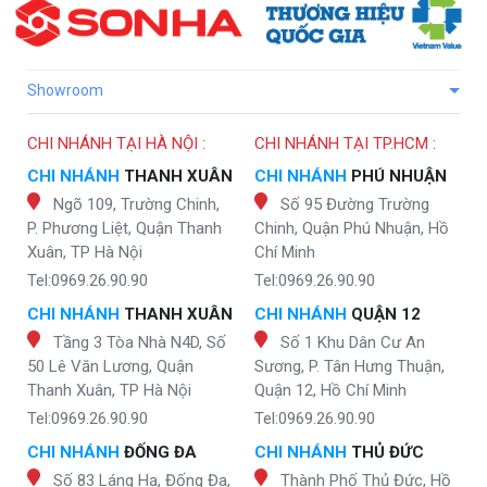
Showroom
CHI NHÁNH TẠI HÀ NỘI :
CHI NHÁNH TẠI TP.HCM :
CHI NHÁNH
THANH XUÂN
CHI NHÁNH
PHÚ NHUẬN
Ngõ 109, Trường Chinh,
Số 95 Đường Trường
P. Phương Liệt, Quận Thanh
Chinh, Quận Phú Nhuận, Hồ
Xuân, TP Hà Nội
Chí Minh
Tel:0969.26.90.90
Tel:0969.26.90.90
CHI NHÁNH
THANH XUÂN
CHI NHÁNH
QUẬN 12
Tầng 3 Tòa Nhà N4D, Số
Số 1 Khu Dân Cư An
50 Lê Văn Lương, Quận
Sương, P. Tân Hưng Thuận,
Thanh Xuân, TP Hà Nội
Quận 12, Hồ Chí Minh
Tel:0969.26.90.90
Tel:0969.26.90.90
CHI NHÁNH
ĐỐNG ĐA
CHI NHÁNH
THỦ ĐỨC
Số 83 Láng Hạ, Đống Đa,
Thành Phố Thủ Đức, Hồ