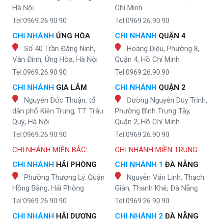
Hà Nội
Chí Minh
Tel:0969.26.90.90
Tel:0969.26.90.90
CHI NHÁNH
ỨNG HÒA
CHI NHÁNH
QUẬN 4
Số 40 Trần Đăng Ninh,
Hoàng Diệu, Phường 8,
Vân Đình, Ứng Hòa, Hà Nội
Quận 4, Hồ Chí Minh
Tel:0969.26.90.90
Tel:0969.26.90.90
CHI NHÁNH
GIA LÂM
CHI NHÁNH
QUẬN 2
Nguyễn Đức Thuận, tổ
Đường Nguyễn Duy Trinh,
dân phố Kiên Trung, TT. Trâu
Phường Bình Trưng Tây,
Quỳ, Hà Nội
Quận 2, Hồ Chí Minh
Tel:0969.26.90.90
Tel:0969.26.90.90
CHI NHÁNH MIỀN BẮC:
CHI NHÁNH MIỀN TRUNG:
CHI NHÁNH
HẢI PHÒNG
CHI NHÁNH 1
ĐÀ NẴNG
Phường Thượng Lý, Quận
Nguyễn Văn Linh, Thạch
Hồng Bàng, Hải Phòng
Gián, Thanh Khê, Đà Nẵng
Tel:0969.26.90.90
Tel:0969.26.90.90
CHI NHÁNH
HẢI DƯƠNG
CHI NHÁNH 2
ĐÀ NẴNG