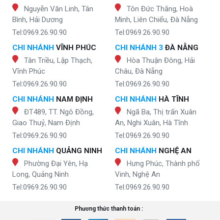
Nguyễn Văn Linh, Tân
Tôn Đức Thắng, Hoà
Bình, Hải Dương
Minh, Liên Chiểu, Đà Nẵng
Tel:0969.26.90.90
Tel:0969.26.90.90
CHI NHÁNH
VĨNH PHÚC
CHI NHÁNH 3
ĐÀ NẴNG
Tân Triều, Lập Thạch,
Hòa Thuận Đông, Hải
Vĩnh Phúc
Châu, Đà Nẵng
Tel:0969.26.90.90
Tel:0969.26.90.90
CHI NHÁNH
NAM ĐỊNH
CHI NHÁNH
HÀ TĨNH
ĐT489, TT. Ngô Đồng,
Ngã Ba, Thị trấn Xuân
Giao Thuỷ, Nam Định
An, Nghi Xuân, Hà Tĩnh
Tel:0969.26.90.90
Tel:0969.26.90.90
CHI NHÁNH
QUẢNG NINH
CHI NHÁNH
NGHỆ AN
Phường Đại Yên, Hạ
Hưng Phúc, Thành phố
Long, Quảng Ninh
Vinh, Nghệ An
Tel:0969.26.90.90
Tel:0969.26.90.90
Phương thức thanh toán :