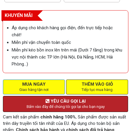
KHUYẾN MÃI
Áp dụng cho khách hàng gọi điện, đến trực tiếp hoặc
chát!
Miễn phí vận chuyển toàn quốc
Miễn phí kéo bồn inox lên trên mái (Dưới 7 tầng) trong khu
vực nội thành các TP lớn (Hà Nội, Đà Nẵng, HCM, Hải
Phòng…)
MUA NGAY
THÊM VÀO GIỎ
Giao hàng tận nơi
Tiếp tục mua hàng
YÊU CẦU GỌI LẠI
Bấm vào đây để chúng tôi gọi lại cho bạn ngay
Cam kết sản phẩm
chính hãng 100%
, Sản phẩm được sản xuất
trên dây truyền tối tân nhất của EU. Áp dụng cho toàn bộ sản
phẩm.
Chính sách bảo hành
và
chính sách đổi trả hàng