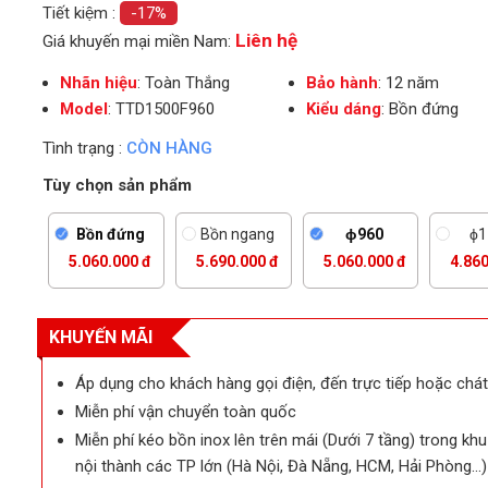
Tiết kiệm :
-17%
Liên hệ
Giá khuyến mại miền Nam:
Nhãn hiệu
: Toàn Thắng
Bảo hành
: 12 năm
Model
: TTD1500F960
Kiểu dáng
: Bồn đứng
Tình trạng :
CÒN HÀNG
Tùy chọn sản phẩm
Bồn đứng
Bồn ngang
ϕ960
ϕ1
5.060.000 đ
5.690.000 đ
5.060.000 đ
4.860
KHUYẾN MÃI
ẹp
Áp dụng cho khách hàng gọi điện, đến trực tiếp hoặc chát
Miễn phí vận chuyển toàn quốc
Miễn phí kéo bồn inox lên trên mái (Dưới 7 tầng) trong kh
nội thành các TP lớn (Hà Nội, Đà Nẵng, HCM, Hải Phòng…)