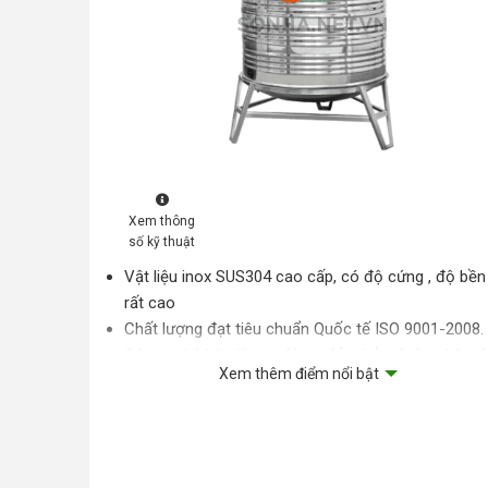
Xem thông
số kỹ thuật
Vật liệu inox SUS304 cao cấp, có độ cứng , độ bền
rất cao
Chất lượng đạt tiêu chuẩn Quốc tế ISO 9001-2008.
Công nghệ hàn lăn tự động, đảm bảo đường hàn đ
Xem thêm điểm nổi bật
Thân bồn cứng cáp với thiết kế tiêu chuẩn
Chụp nhựa chống xước bồn giảm thiểu rủi ro
Khuy khóa cải tiến có chốt an toàn cho Nắp bồn
Chân bồn bằng Inox siêu bền, chịu lực tốt hơn