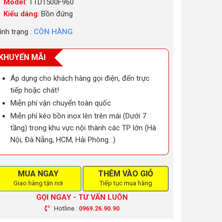
Model
: TTD1500F960
Kiểu dáng
: Bồn đứng
ình trạng :
CÒN HÀNG
KHUYẾN MÃI
Áp dụng cho khách hàng gọi điện, đến trực
tiếp hoặc chát!
Miễn phí vận chuyển toàn quốc
Miễn phí kéo bồn inox lên trên mái (Dưới 7
tầng) trong khu vực nội thành các TP lớn (Hà
Nội, Đà Nẵng, HCM, Hải Phòng…)
MUA NGAY
THÊM VÀO GIỎ
Giao hàng tận nơi
Tiếp tục mua hàng
GỌI NGAY - TƯ VẤN LUÔN
Hotline :
0969.26.90.90