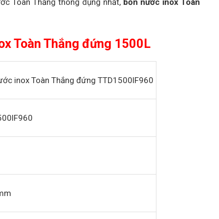
ước Toàn Thắng thông dụng nhất,
bồn nước inox Toàn
 inox Toàn Thắng đứng 1500L
ước inox Toàn Thắng đứng TTD1500lF960
500lF960
mm