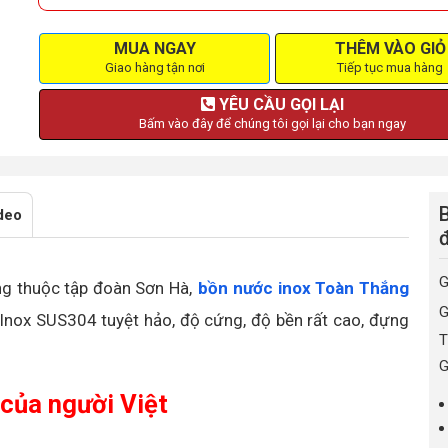
MUA NGAY
THÊM VÀO GIỎ
Giao hàng tận nơi
Tiếp tục mua hàng
YÊU CẦU GỌI LẠI
Bấm vào đây để chúng tôi gọi lại cho bạn ngay
B
deo
G
ng thuộc tập đoàn Sơn Hà,
bồn nước inox Toàn Thắng
G
 Inox SUS304 tuyệt hảo, độ cứng, độ bền rất cao, đựng
T
G
 của người Việt