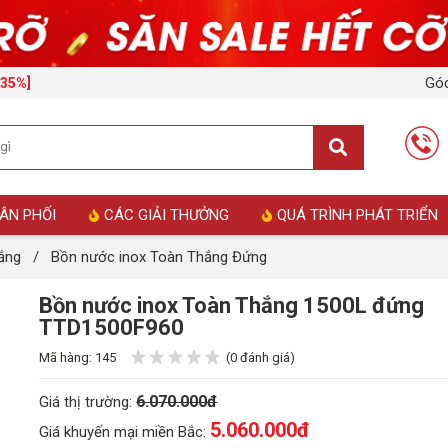
Góc
-35%]
ÂN PHỐI
CÁC GIẢI THƯỞNG
QUÁ TRÌNH PHÁT TRIỂN
ắng
/
Bồn nước inox Toàn Thắng Đứng
Bồn nước inox Toàn Thắng 1500L đứng
TTD1500F960
Mã hàng: 145
(0 đánh giá)
6.070.000đ
Giá thị trường:
5.060.000
đ
Giá khuyến mại miền Bắc: