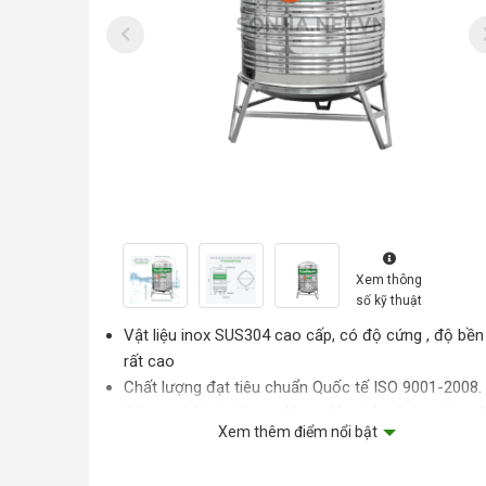
Xem thông
số kỹ thuật
Vật liệu inox SUS304 cao cấp, có độ cứng , độ bền
rất cao
Chất lượng đạt tiêu chuẩn Quốc tế ISO 9001-2008.
Công nghệ hàn lăn tự động, đảm bảo đường hàn đ
Xem thêm điểm nổi bật
Thân bồn cứng cáp với thiết kế tiêu chuẩn
Chụp nhựa chống xước bồn giảm thiểu rủi ro