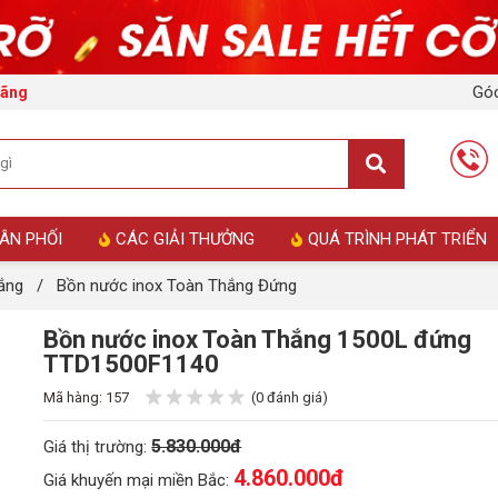
Góc
hãng
ÂN PHỐI
CÁC GIẢI THƯỞNG
QUÁ TRÌNH PHÁT TRIỂN
ắng
/
Bồn nước inox Toàn Thắng Đứng
Bồn nước inox Toàn Thắng 1500L đứng
TTD1500F1140
Mã hàng: 157
(0 đánh giá)
5.830.000đ
Giá thị trường:
4.860.000
đ
Giá khuyến mại miền Bắc: