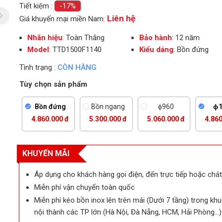
Tiết kiệm :
-17%
Liên hệ
Giá khuyến mại miền Nam:
Nhãn hiệu
: Toàn Thắng
Bảo hành
: 12 năm
Model
: TTD1500F1140
Kiểu dáng
: Bồn đứng
Tình trạng :
CÒN HÀNG
Tùy chọn sản phẩm
Bồn đứng
Bồn ngang
ϕ960
ϕ1
4.860.000 đ
5.300.000 đ
5.060.000 đ
4.860
KHUYẾN MÃI
Áp dụng cho khách hàng gọi điện, đến trực tiếp hoặc chát
Miễn phí vận chuyển toàn quốc
ẹp
Miễn phí kéo bồn inox lên trên mái (Dưới 7 tầng) trong kh
nội thành các TP lớn (Hà Nội, Đà Nẵng, HCM, Hải Phòng…)