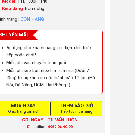
Model
: TTD1500F1140
Kiểu dáng
: Bồn đứng
ình trạng :
CÒN HÀNG
KHUYẾN MÃI
Áp dụng cho khách hàng gọi điện, đến trực
tiếp hoặc chát!
Miễn phí vận chuyển toàn quốc
Miễn phí kéo bồn inox lên trên mái (Dưới 7
tầng) trong khu vực nội thành các TP lớn (Hà
Nội, Đà Nẵng, HCM, Hải Phòng…)
MUA NGAY
THÊM VÀO GIỎ
Giao hàng tận nơi
Tiếp tục mua hàng
GỌI NGAY - TƯ VẤN LUÔN
Hotline :
0969.26.90.90