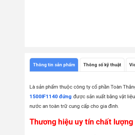
Khuy khóa cải tiến có chốt an toàn cho Nắp bồn
Chân bồn bằng Inox siêu bền, chịu lực tốt hơn
Thông tin sản phẩm
Thông số kỹ thuật
Vi
Là sản phẩm thuộc công ty cổ phần Toàn Thắn
1500lF1140 đứng
được sản xuất bằng vật liệu
nước an toàn trữ cung cấp cho gia đình.
Thương hiệu uy tín chất lượng