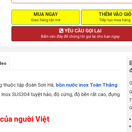
MUA NGAY
THÊM VÀO GIỎ
Giao hàng tận nơi
Tiếp tục mua hàng
YÊU CẦU GỌI LẠI
Bấm vào đây để chúng tôi gọi lại cho bạn ngay
B
deo
G
g thuộc tập đoàn Sơn Hà,
bồn nước inox Toàn Thắng
G
 Inox SUS304 tuyệt hảo, độ cứng, độ bền rất cao, đựng
T
G
 của người Việt